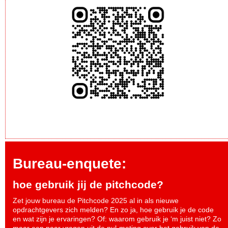
Bureau-enquete:
hoe gebruik jij de pitchcode?
Zet jouw bureau de Pitchcode 2025 al in als nieuwe
opdrachtgevers zich melden? En zo ja, hoe gebruik je de code
en wat zijn je ervaringen? Of: waarom gebruik je ‘m juist niet? Zo