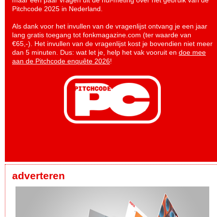
maar een paar vragen uit de nul-meting over het gebruik van de
Pitchcode 2025 in Nederland.
Als dank voor het invullen van de vragenlijst ontvang je een jaar
lang gratis toegang tot fonkmagazine.com (ter waarde van
€65,-). Het invullen van de vragenlijst kost je bovendien niet meer
dan 5 minuten. Dus: wat let je, help het vak vooruit en
doe mee
aan de Pitchcode enquête 2026
!
adverteren