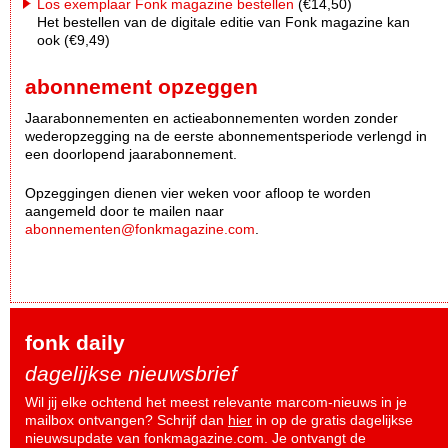
Los exemplaar Fonk magazine bestellen
(€14,50)
Het bestellen van de digitale editie van Fonk magazine kan
ook (€9,49)
abonnement opzeggen
Jaarabonnementen en actieabonnementen worden zonder
wederopzegging na de eerste abonnementsperiode verlengd in
een doorlopend jaarabonnement.
Opzeggingen dienen vier weken voor afloop te worden
aangemeld door te mailen naar
abonnementen@fonkmagazine.com
.
fonk daily
dagelijkse nieuwsbrief
Wil jij elke ochtend het meest relevante marcom-nieuws in je
mailbox ontvangen? Schrijf dan
hier
in op de gratis dagelijkse
nieuwsupdate van fonkmagazine.com. Je ontvangt de