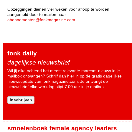
Opzeggingen dienen vier weken voor afloop te worden
aangemeld door te mailen naar
abonnementen@fonkmagazine.com
.
fonk daily
dagelijkse nieuwsbrief
Wil jij elke ochtend het meest relevante marcom-nieuws in je
mailbox ontvangen? Schrijf dan
hier
in op de gratis dagelijkse
nieuwsupdate van fonkmagazine.com. Je ontvangt de
nieuwsbrief elke werkdag stipt 7.00 uur in je mailbox.
Inschrijven
smoelenboek female agency leaders