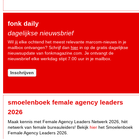
fonk daily
dagelijkse nieuwsbrief
Wil jij elke ochtend het meest relevante marcom-nieuws in je
mailbox ontvangen? Schrijf dan
hier
in op de gratis dagelijkse
nieuwsupdate van fonkmagazine.com. Je ontvangt de
nieuwsbrief elke werkdag stipt 7.00 uur in je mailbox.
Inschrijven
smoelenboek female agency leaders
2026
Maak kennis met Female Agency Leaders Netwerk 2026, hèt
netwerk van female bureauleiders! Bekijk
hier
het Smoelenboek
Female Agency Leaders 2026.