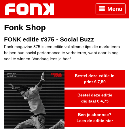
Menu
Fonk Shop
FONK editie #375 - Social Buzz
Fonk magazine 375 is een editie vol slimme tips die marketeers
helpen hun social performance te verbeteren, want daar is nog
veel te winnen. Vandaag lees je hoe!
Bestel deze editie in
print € 7,50
Bestel deze editie
digitaal € 4,75
Ben je abonnee?
Lees de editie hier