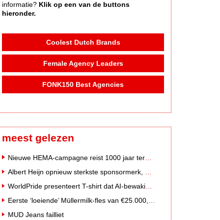
informatie?
Klik op een van de buttons
hieronder.
Coolest Dutch Brands
Female Agency Leaders
FONK150 Best Agencies
meest gelezen
Nieuwe HEMA-campagne reist 1000 jaar terug in de tijd naar 'Hemastein'
Albert Heijn opnieuw sterkste sponsormerk, PostNL daalt
WorldPride presenteert T-shirt dat AI-bewakingscamera's misleidt
Eerste ‘loeiende’ Müllermilk-fles van €25.000,- gevonden
MUD Jeans failliet