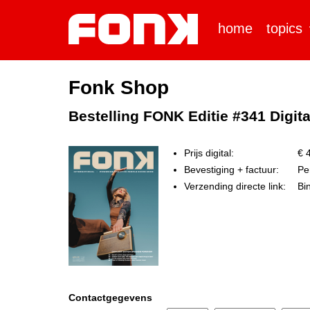
home
topics
Fonk Shop
Bestelling FONK Editie #341 Digit
Prijs digital:
€ 4
Bevestiging + factuur:
Per
Verzending directe link:
Bi
Contactgegevens