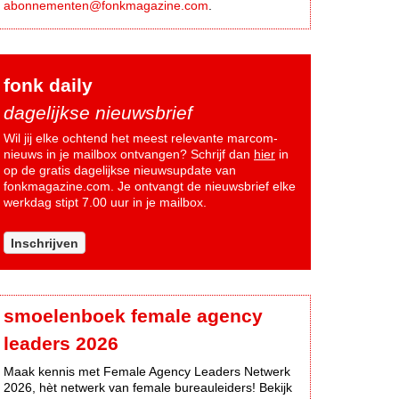
abonnementen@fonkmagazine.com
.
fonk daily
dagelijkse nieuwsbrief
Wil jij elke ochtend het meest relevante marcom-
nieuws in je mailbox ontvangen? Schrijf dan
hier
in
op de gratis dagelijkse nieuwsupdate van
fonkmagazine.com. Je ontvangt de nieuwsbrief elke
werkdag stipt 7.00 uur in je mailbox.
Inschrijven
smoelenboek female agency
leaders 2026
Maak kennis met Female Agency Leaders Netwerk
2026, hèt netwerk van female bureauleiders! Bekijk