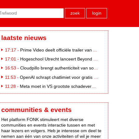
zoek
login
laatste nieuws
17:17 -
Prime Video deelt officiële trailer van L*VE KLEINE
17:01 -
Hogeschool Utrecht lanceert Beyond Campus binnen International Creative Business
16:53 -
Cloudpillo brengt authenticiteit van social naar tv
11:53 -
OpenAI schrapt chatlimiet voor gratis ChatGPT-gebruikers
11:28 -
Meta moet in VS grootste schadevergoeding ooit betalen: 567 miljoen dollar
communities & events
Het platform FONK stimuleert met diverse
communities en events interactie tussen en met
haar lezers en volgers. Heb je interesse om deel te
nemen aan één van onze activiteiten of wil je meer