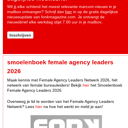
Wil jij elke ochtend het meest relevante marcom-nieuws in je
mailbox ontvangen? Schrijf dan
hier
in op de gratis dagelijkse
nieuwsupdate van fonkmagazine.com. Je ontvangt de
nieuwsbrief elke werkdag stipt 7.00 uur in je mailbox.
Inschrijven
smoelenboek female agency leaders
2026
Maak kennis met Female Agency Leaders Netwerk 2026, hèt
netwerk van female bureauleiders! Bekijk
hier
het Smoelenboek
Female Agency Leaders 2026.
Overweeg je lid te worden van het Female Agency Leaders
Netwerk? Lees
hier
na hoe het werkt en meld je aan!