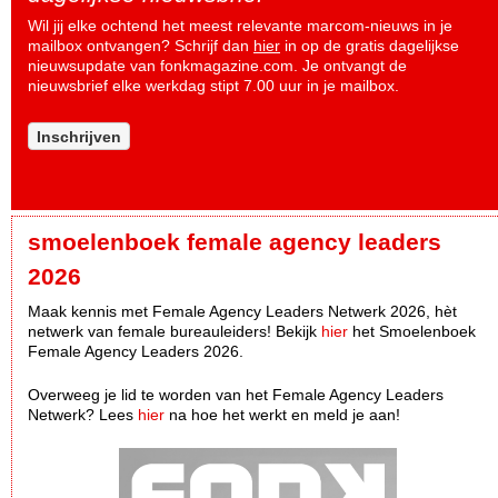
Wil jij elke ochtend het meest relevante marcom-nieuws in je
mailbox ontvangen? Schrijf dan
hier
in op de gratis dagelijkse
nieuwsupdate van fonkmagazine.com. Je ontvangt de
nieuwsbrief elke werkdag stipt 7.00 uur in je mailbox.
Inschrijven
smoelenboek female agency leaders
2026
Maak kennis met Female Agency Leaders Netwerk 2026, hèt
netwerk van female bureauleiders! Bekijk
hier
het Smoelenboek
Female Agency Leaders 2026.
Overweeg je lid te worden van het Female Agency Leaders
Netwerk? Lees
hier
na hoe het werkt en meld je aan!