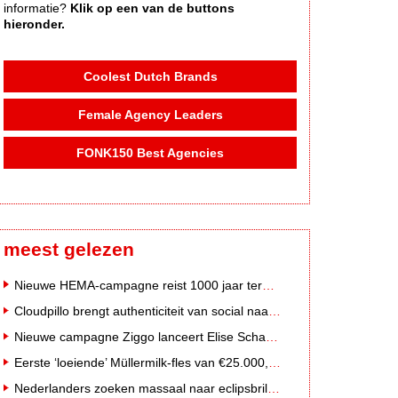
informatie?
Klik op een van de buttons
hieronder.
Coolest Dutch Brands
Female Agency Leaders
FONK150 Best Agencies
meest gelezen
Nieuwe HEMA-campagne reist 1000 jaar terug in de tijd naar 'Hemastein'
Cloudpillo brengt authenticiteit van social naar tv
Nieuwe campagne Ziggo lanceert Elise Schaap als expert over de Nederlandse voetbalbeleving
Eerste ‘loeiende’ Müllermilk-fles van €25.000,- gevonden
Nederlanders zoeken massaal naar eclipsbrillen op Marktplaats