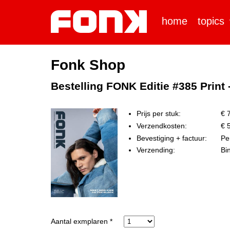
home
topics
Fonk Shop
Bestelling FONK Editie #385 Print
Prijs per stuk:
€ 7
Verzendkosten:
€ 5
Bevestiging + factuur:
Per
Verzending:
Bi
Aantal exmplaren *