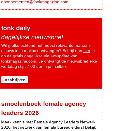
abonnementen@fonkmagazine.com
.
fonk daily
dagelijkse nieuwsbrief
Wil jij elke ochtend het meest relevante marcom-
nieuws in je mailbox ontvangen? Schrijf dan
hier
in
op de gratis dagelijkse nieuwsupdate van
fonkmagazine.com. Je ontvangt de nieuwsbrief elke
werkdag stipt 7.00 uur in je mailbox.
Inschrijven
smoelenboek female agency
leaders 2026
Maak kennis met Female Agency Leaders Netwerk
2026, hèt netwerk van female bureauleiders! Bekijk