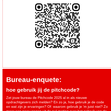
Bureau-enquete:
hoe gebruik jij de pitchcode?
Zet jouw bureau de Pitchcode 2025 al in als nieuwe
opdrachtgevers zich melden? En zo ja, hoe gebruik je de code
en wat zijn je ervaringen? Of: waarom gebruik je ‘m juist niet? Zo