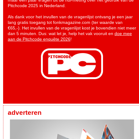
maar een paar vragen uit de nul-meting over het gebruik van de
Pitchcode 2025 in Nederland.
Als dank voor het invullen van de vragenlijst ontvang je een jaar
lang gratis toegang tot fonkmagazine.com (ter waarde van
€65,-). Het invullen van de vragenlijst kost je bovendien niet meer
dan 5 minuten. Dus: wat let je, help het vak vooruit en
doe mee
aan de Pitchcode enquête 2026
!
adverteren