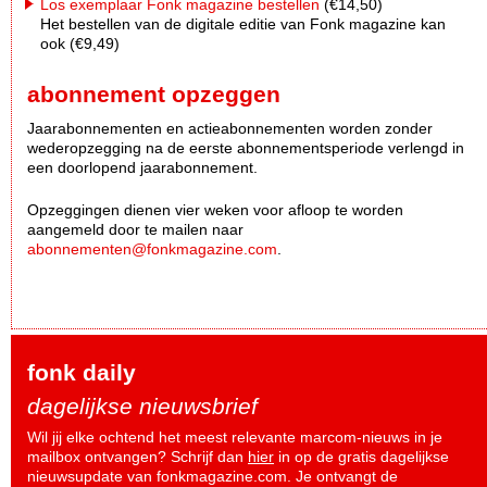
Los exemplaar Fonk magazine bestellen
(€14,50)
Het bestellen van de digitale editie van Fonk magazine kan
ook (€9,49)
abonnement opzeggen
Jaarabonnementen en actieabonnementen worden zonder
wederopzegging na de eerste abonnementsperiode verlengd in
een doorlopend jaarabonnement.
Opzeggingen dienen vier weken voor afloop te worden
aangemeld door te mailen naar
abonnementen@fonkmagazine.com
.
fonk daily
dagelijkse nieuwsbrief
Wil jij elke ochtend het meest relevante marcom-nieuws in je
mailbox ontvangen? Schrijf dan
hier
in op de gratis dagelijkse
nieuwsupdate van fonkmagazine.com. Je ontvangt de