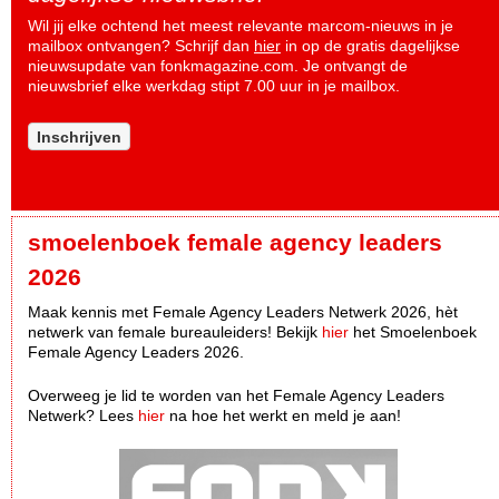
Wil jij elke ochtend het meest relevante marcom-nieuws in je
mailbox ontvangen? Schrijf dan
hier
in op de gratis dagelijkse
nieuwsupdate van fonkmagazine.com. Je ontvangt de
nieuwsbrief elke werkdag stipt 7.00 uur in je mailbox.
Inschrijven
smoelenboek female agency leaders
2026
Maak kennis met Female Agency Leaders Netwerk 2026, hèt
netwerk van female bureauleiders! Bekijk
hier
het Smoelenboek
Female Agency Leaders 2026.
Overweeg je lid te worden van het Female Agency Leaders
Netwerk? Lees
hier
na hoe het werkt en meld je aan!