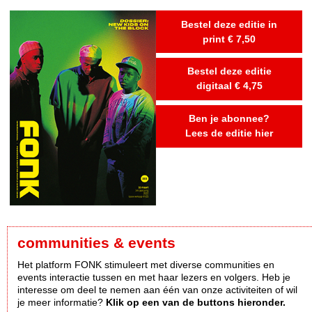
Bestel deze editie in
print € 7,50
Bestel deze editie
digitaal € 4,75
Ben je abonnee?
Lees de editie hier
communities & events
Het platform FONK stimuleert met diverse communities en
events interactie tussen en met haar lezers en volgers. Heb je
interesse om deel te nemen aan één van onze activiteiten of wil
je meer informatie?
Klik op een van de buttons hieronder.