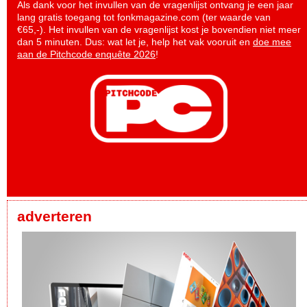
Als dank voor het invullen van de vragenlijst ontvang je een jaar
lang gratis toegang tot fonkmagazine.com (ter waarde van
€65,-). Het invullen van de vragenlijst kost je bovendien niet meer
dan 5 minuten. Dus: wat let je, help het vak vooruit en
doe mee
aan de Pitchcode enquête 2026
!
adverteren