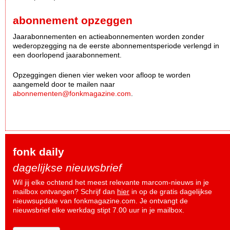
abonnement opzeggen
Jaarabonnementen en actieabonnementen worden zonder
wederopzegging na de eerste abonnementsperiode verlengd in
een doorlopend jaarabonnement.
Opzeggingen dienen vier weken voor afloop te worden
aangemeld door te mailen naar
abonnementen@fonkmagazine.com
.
fonk daily
dagelijkse nieuwsbrief
Wil jij elke ochtend het meest relevante marcom-nieuws in je
mailbox ontvangen? Schrijf dan
hier
in op de gratis dagelijkse
nieuwsupdate van fonkmagazine.com. Je ontvangt de
nieuwsbrief elke werkdag stipt 7.00 uur in je mailbox.