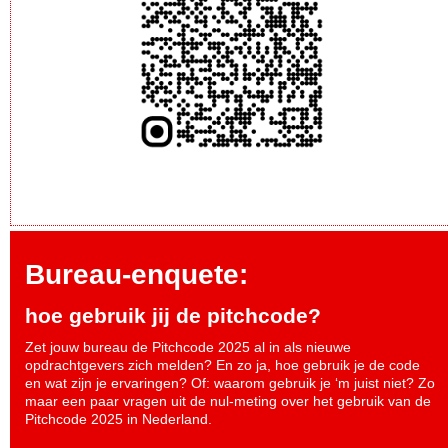
Bureau-enquete:
hoe gebruik jij de pitchcode?
Zet jouw bureau de Pitchcode 2025 al in als nieuwe
opdrachtgevers zich melden? En zo ja, hoe gebruik je de code
en wat zijn je ervaringen? Of: waarom gebruik je ‘m juist niet? Zo
maar een paar vragen uit de nul-meting over het gebruik van de
Pitchcode 2025 in Nederland.