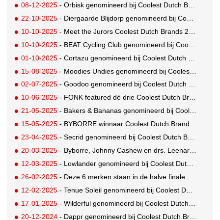
08-12-2025
- Orbisk genomineerd bij Coolest Dutch Brands 2025
22-10-2025
- Diergaarde Blijdorp genomineerd bij Coolest Dutch Brands 2025
10-10-2025
- Meet the Jurors Coolest Dutch Brands 2025/2026!
10-10-2025
- BEAT Cycling Club genomineerd bij Coolest Dutch Brands
01-10-2025
- Cortazu genomineerd bij Coolest Dutch Brands
15-08-2025
- Moodies Undies genomineerd bij Coolest Dutch Brands
02-07-2025
- Goodoo genomineerd bij Coolest Dutch Brands
10-06-2025
- FONK featured dè drie Coolest Dutch Brands van 2025
21-05-2025
- Bakers & Bananas genomineerd bij Coolest Dutch Brands
15-05-2025
- BYBORRE winnaar Coolest Dutch Brands Award 2024!
23-04-2025
- Secrid genomineerd bij Coolest Dutch Brands
20-03-2025
- Byborre, Johnny Cashew en drs. Leenarts in Finale Coolest Dutch Brands 2024
12-03-2025
- Lowlander genomineerd bij Coolest Dutch Brands
26-02-2025
- Deze 6 merken staan in de halve finale Coolest Dutch Brands 2024!
12-02-2025
- Tenue Soleil genomineerd bij Coolest Dutch Brands
17-01-2025
- Wilderful genomineerd bij Coolest Dutch Brands
20-12-2024
- Dappr genomineerd bij Coolest Dutch Brands