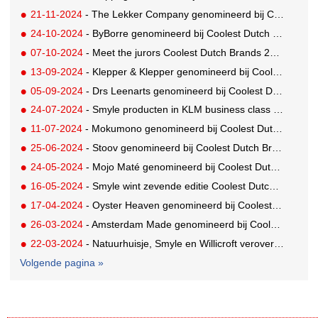
21-11-2024
- The Lekker Company genomineerd bij Coolest Dutch Brands
24-10-2024
- ByBorre genomineerd bij Coolest Dutch Brands 2024
07-10-2024
- Meet the jurors Coolest Dutch Brands 2024/2025!
13-09-2024
- Klepper & Klepper genomineerd bij Coolest Dutch Brands
05-09-2024
- Drs Leenarts genomineerd bij Coolest Dutch Brands 2024
24-07-2024
- Smyle producten in KLM business class kits
11-07-2024
- Mokumono genomineerd bij Coolest Dutch Brands
25-06-2024
- Stoov genomineerd bij Coolest Dutch Brands
24-05-2024
- Mojo Maté genomineerd bij Coolest Dutch Brands 2024
16-05-2024
- Smyle wint zevende editie Coolest Dutch Brands
17-04-2024
- Oyster Heaven genomineerd bij Coolest Dutch Brands 2024
26-03-2024
- Amsterdam Made genomineerd bij Coolest Dutch Brands
22-03-2024
- Natuurhuisje, Smyle en Willicroft veroveren finaleplaats bij Coolest Dutch Brands 2023
Volgende pagina »