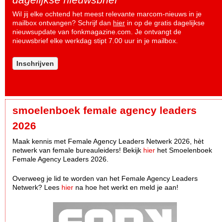
Wil jij elke ochtend het meest relevante marcom-nieuws in je
mailbox ontvangen? Schrijf dan
hier
in op de gratis dagelijkse
nieuwsupdate van fonkmagazine.com. Je ontvangt de
nieuwsbrief elke werkdag stipt 7.00 uur in je mailbox.
Inschrijven
smoelenboek female agency leaders
2026
Maak kennis met Female Agency Leaders Netwerk 2026, hèt
netwerk van female bureauleiders! Bekijk
hier
het Smoelenboek
Female Agency Leaders 2026.
Overweeg je lid te worden van het Female Agency Leaders
Netwerk? Lees
hier
na hoe het werkt en meld je aan!