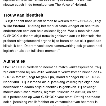
nieuwe coach in de terugkeer van The Voice of Holland.
Trouw aan identiteit
"Ik kijk er echt naar uit om samen te werken met G-SHOCK", zegt
Willie Wartaal
. "Ik draag het merk al sinds vroeger en heb thuis
ondertussen echt een hele collectie liggen. Wat ik mooi vind aan
G-SHOCK is dat het altijd trouw is gebleven aan z'n identiteit. Het
probeert niet geforceerd ergens bij te horen en dat sluit goed aan
bij wie ik ben. Daarom voelt deze samenwerking ook gewoon heel
logisch en als een full circle moment."
Authentiek
Ook G-SHOCK Nederland noemt de match vanzelfsprekend. "Wij
zijn ontzettend blij om Willie Wartaal te verwelkomen binnen de G-
SHOCK familie", zegt
Megan Tjin
, Brand Manager bij G-SHOCK
Nederland. "Hij is iemand die al jarenlang volledig zijn eigen pad
bewandelt en daarin altijd authentiek is gebleven. Hij beweegt
moeiteloos tussen muziek, nightlife, televisie en cultuur, en dat
sluit perfect aan op waar G-SHOCK voor staat. Dat hij daarnaast
ook al jarenlang zelf liefhebber en verzamelaar van het merk is,