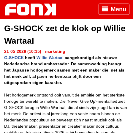
Menu
G-SHOCK zet de klok op Willie
Wartaal
21-05-2026 (10:15) - marketing
G-SHOCK
heeft
Willie Wartaal
aangekondigd als nieuwe
Nederlandse brand ambassador. De samenwerking brengt
het Japanse horlogemerk samen met een maker die, net als
het merk zelf, al jaren herkenbaar blijft door een
uitgesproken eigen karakter.
Het horlogemerk ontstond ooit vanuit de ambitie om het sterkste
horloge ter wereld te maken. Die 'Never Give Up’-mentaliteit ziet
G-SHOCK terug in Willie Wartaal, die al sinds zijn jeugd fan is van
het merk. De artiest is al jarenlang een vaste naam binnen de
Nederlandse popcultuur en beweegt zich naast muziek ook als
DJ, theatermaker, presentator en creatief maker door cultuur,
nightlife en televisie. Sinds 2026 is hij bovendien te zien als