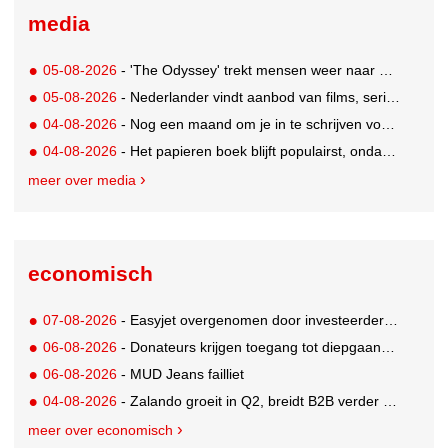
media
05-08-2026
- 'The Odyssey' trekt mensen weer naar de bioscoop
05-08-2026
- Nederlander vindt aanbod van films, series en sport vaak versnipperd
04-08-2026
- Nog een maand om je in te schrijven voor de Mercurs 2026
04-08-2026
- Het papieren boek blijft populairst, ondanks digitale alternatieven
meer over media
economisch
07-08-2026
- Easyjet overgenomen door investeerder Apollo
06-08-2026
- Donateurs krijgen toegang tot diepgaandere informatie over goede doelen
06-08-2026
- MUD Jeans failliet
04-08-2026
- Zalando groeit in Q2, breidt B2B verder uit en innoveert met AI
meer over economisch