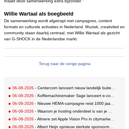
maakt deze samenwerking extra bijzonder."
Willie Wartaal als boegbeeld
De samenwerking wordt afgetrapt met campagnes, content
formats en culturele activaties in Nederland. Muziek, creativiteit en
community staan daarbij centraal, met Willie Wartaal als gezicht
van G-SHOCK in de Nederlandse markt.
Terug naar de vorige pagina
06-08-2026
- Centercom lanceert nieuw landelijk buitereclamenetwerk: City Cubes
06-08-2026
- Koffiemachinemaker Sage lanceert e-commerceplatform voor koffieliefhebbers
06-08-2026
- Nieuwe HEMA-campagne reist 1000 jaar terug in de tijd naar 'Hemastein'
06-08-2026
- Waarom je hosting onderdeel is van je merkstrategie
06-08-2026
- Almere zet Apple Vision Pro in citymarketing
06-08-2026
- Albert Heijn opnieuw sterkste sponsormerk, PostNL daalt