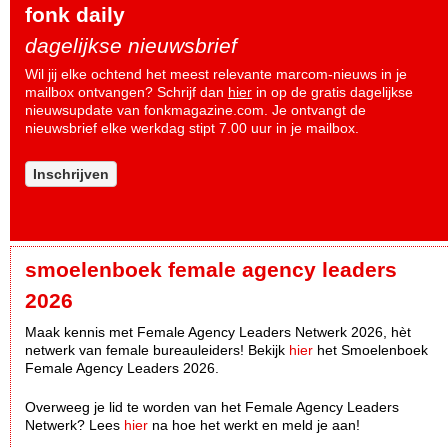
fonk daily
dagelijkse nieuwsbrief
Wil jij elke ochtend het meest relevante marcom-nieuws in je
mailbox ontvangen? Schrijf dan
hier
in op de gratis dagelijkse
nieuwsupdate van fonkmagazine.com. Je ontvangt de
nieuwsbrief elke werkdag stipt 7.00 uur in je mailbox.
Inschrijven
smoelenboek female agency leaders
2026
Maak kennis met Female Agency Leaders Netwerk 2026, hèt
netwerk van female bureauleiders! Bekijk
hier
het Smoelenboek
Female Agency Leaders 2026.
Overweeg je lid te worden van het Female Agency Leaders
Netwerk? Lees
hier
na hoe het werkt en meld je aan!