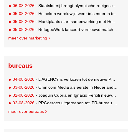
06-08-2026
- Staatsloterij brengt olympische roeigeschiedenis tot leven voor WK Roeien
05-08-2026
- Heineken wereldwijd weer iets meer in trek
05-08-2026
- Marktplaats start samenwerking met House of Cars
05-08-2026
- RefugeeWork lanceert vernieuwd matchingplatform voor nieuwkomers en werkgevers
meer over marketing
bureaus
04-08-2026
- L'AGENCY is verkozen tot de nieuwe PR-partner van KoRo
03-08-2026
- Omnicom Media als eerste in Nederland actief met advertenties in ChatGPT
02-08-2026
- Joaquin Cubria en Ignacio Ferioli nieuwe Global CCO’s GUT, Renata Neumann Global Head of Production
02-08-2026
- PRGoeroes uitgeroepen tot ‘PR-bureau van het jaar 2026’
meer over bureaus