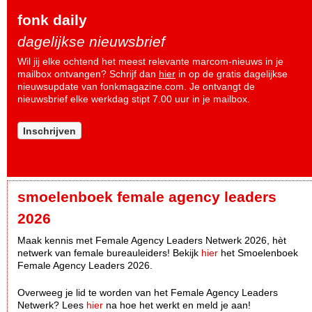
fonk daily
dagelijkse nieuwsbrief
Wil jij elke ochtend het meest relevante marcom-nieuws in je
mailbox ontvangen? Schrijf dan
hier
in op de gratis dagelijkse
nieuwsupdate van fonkmagazine.com. Je ontvangt de
nieuwsbrief elke werkdag stipt 7.00 uur in je mailbox.
Inschrijven
smoelenboek female agency leaders
2026
Maak kennis met Female Agency Leaders Netwerk 2026, hèt
netwerk van female bureauleiders! Bekijk
hier
het Smoelenboek
Female Agency Leaders 2026.
Overweeg je lid te worden van het Female Agency Leaders
Netwerk? Lees
hier
na hoe het werkt en meld je aan!