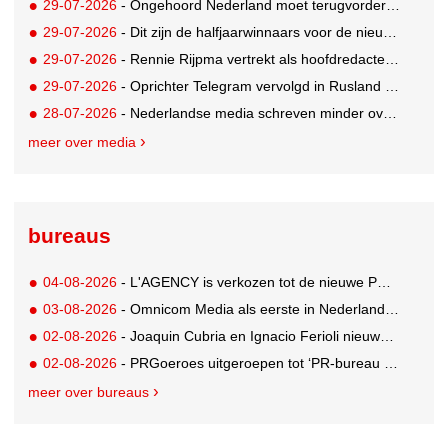
29-07-2026
- Ongehoord Nederland moet terugvordering betalen aan Commissariaat voor de Media
29-07-2026
- Dit zijn de halfjaarwinnaars voor de nieuwe Ster Goede Loeki 2026
29-07-2026
- Rennie Rijpma vertrekt als hoofdredacteur van het AD
29-07-2026
- Oprichter Telegram vervolgd in Rusland voor 'hulp aan terroristen'
28-07-2026
- Nederlandse media schreven minder over dit WK
meer over media
bureaus
04-08-2026
- L'AGENCY is verkozen tot de nieuwe PR-partner van KoRo
03-08-2026
- Omnicom Media als eerste in Nederland actief met advertenties in ChatGPT
02-08-2026
- Joaquin Cubria en Ignacio Ferioli nieuwe Global CCO’s GUT, Renata Neumann Global Head of Production
02-08-2026
- PRGoeroes uitgeroepen tot ‘PR-bureau van het jaar 2026’
meer over bureaus