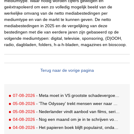
mediumtype. Waar nodig worden cijfers gewogen en
geëxtrapoleerd om een zo volledig mogelijk beeld van de
werkelijke omvang van de netto mediabestedingen per
mediumtype en van de markt te kunnen geven. De netto
mediabestedingen in 2025 en de vergelijking van deze
bestedingen met die van eerdere jaren zijn gebaseerd op de
volgende mediumtypen: digital, televisie, sponsoring, (D)OOH,
radio, dagbladen, folders, h-a-h-bladen, magazines en bioscoop.
Terug naar de vorige pagina
07-08-2026
- Meta moet in VS grootste schadevergoeding ooit betalen: 567 miljoen dollar
05-08-2026
- 'The Odyssey' trekt mensen weer naar de bioscoop
05-08-2026
- Nederlander vindt aanbod van films, series en sport vaak versnipperd
04-08-2026
- Nog een maand om je in te schrijven voor de Mercurs 2026
04-08-2026
- Het papieren boek blijft populairst, ondanks digitale alternatieven