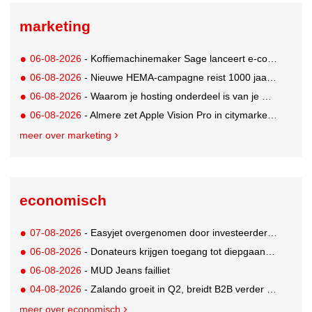
marketing
06-08-2026
- Koffiemachinemaker Sage lanceert e-commerceplatform voor koffieliefhebbers
06-08-2026
- Nieuwe HEMA-campagne reist 1000 jaar terug in de tijd naar 'Hemastein'
06-08-2026
- Waarom je hosting onderdeel is van je merkstrategie
06-08-2026
- Almere zet Apple Vision Pro in citymarketing
meer over marketing
economisch
07-08-2026
- Easyjet overgenomen door investeerder Apollo
06-08-2026
- Donateurs krijgen toegang tot diepgaandere informatie over goede doelen
06-08-2026
- MUD Jeans failliet
04-08-2026
- Zalando groeit in Q2, breidt B2B verder uit en innoveert met AI
meer over economisch