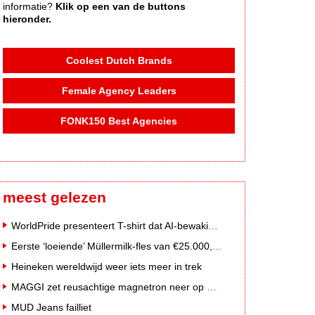
informatie?
Klik op een van de buttons
hieronder.
Coolest Dutch Brands
Female Agency Leaders
FONK150 Best Agencies
meest gelezen
WorldPride presenteert T-shirt dat AI-bewakingscamera's misleidt
Eerste ‘loeiende’ Müllermilk-fles van €25.000,- gevonden
Heineken wereldwijd weer iets meer in trek
MAGGI zet reusachtige magnetron neer op Solar Festival
MUD Jeans failliet