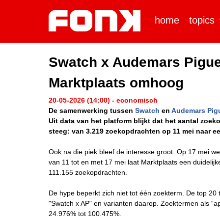
home
topics
Swatch x Audemars Piguet
Marktplaats omhoog
20-05-2026 (14:00) - economisch
De samenwerking tussen
Swatch
en
Audemars Pig
Uit data van het platform blijkt dat het aantal zoe
steeg: van 3.219 zoekopdrachten op 11 mei naar ee
Ook na die piek bleef de interesse groot. Op 17 mei w
van 11 tot en met 17 mei laat Marktplaats een duidelij
111.155 zoekopdrachten.
De hype beperkt zich niet tot één zoekterm. De top 2
"Swatch x AP" en varianten daarop. Zoektermen als “ap 
24.976% tot 100.475%.