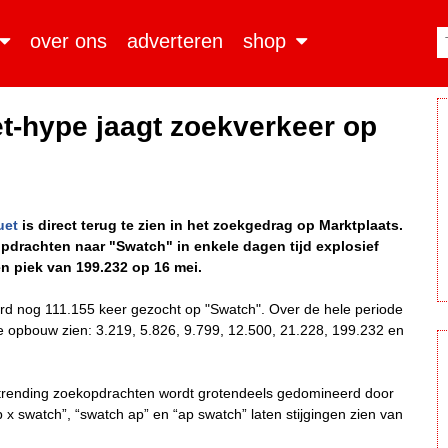
over ons
adverteren
shop
-hype jaagt zoekverkeer op
uet
is direct terug te zien in het zoekgedrag op Marktplaats.
kopdrachten naar "Swatch" in enkele dagen tijd explosief
n piek van 199.232 op 16 mei.
erd nog 111.155 keer gezocht op "Swatch". Over de hele periode
ke opbouw zien: 3.219, 5.826, 9.799, 12.500, 21.228, 199.232 en
0 trending zoekopdrachten wordt grotendeels gedomineerd door
x swatch”, “swatch ap” en “ap swatch” laten stijgingen zien van