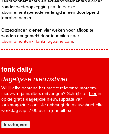
Jaarabonnementen en actieabonnementen worden
zonder wederopzegging na de eerste
abonnementsperiode verlengd in een doorlopend
jaarabonnement.
Opzeggingen dienen vier weken voor afloop te
worden aangemeld door te mailen naar
abonnementen@fonkmagazine.com
.
fonk daily
dagelijkse nieuwsbrief
Wil jij elke ochtend het meest relevante marcom-
nieuws in je mailbox ontvangen? Schrijf dan
hier
in
op de gratis dagelijkse nieuwsupdate van
fonkmagazine.com. Je ontvangt de nieuwsbrief elke
werkdag stipt 7.00 uur in je mailbox.
Inschrijven