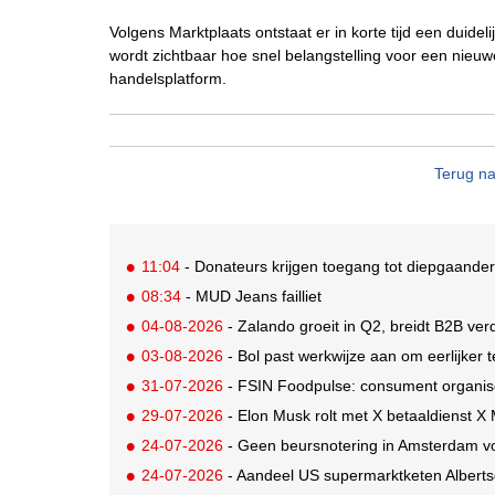
Volgens Marktplaats ontstaat er in korte tijd een duid
wordt zichtbaar hoe snel belangstelling voor een nieu
handelsplatform.
Terug na
11:04
- Donateurs krijgen toegang tot diepgaander
08:34
- MUD Jeans failliet
04-08-2026
- Zalando groeit in Q2, breidt B2B verd
03-08-2026
- Bol past werkwijze aan om eerlijker
31-07-2026
- FSIN Foodpulse: consument organis
29-07-2026
- Elon Musk rolt met X betaaldienst X
24-07-2026
- Geen beursnotering in Amsterdam v
24-07-2026
- Aandeel US supermarktketen Alberts