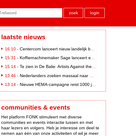
zoek
login
laatste nieuws
16:10 -
Centercom lanceert nieuw landelijk buitereclamenetwerk: City Cubes
15:31 -
Koffiemachinemaker Sage lanceert e-commerceplatform voor koffieliefhebbers
15:14 -
Te zien in De Balie: Artists Against the Kremlin III
13:46 -
Nederlanders zoeken massaal naar eclipsbrillen op Marktplaats
13:14 -
Nieuwe HEMA-campagne reist 1000 jaar terug in de tijd naar 'Hemastein'
communities & events
Het platform FONK stimuleert met diverse
communities en events interactie tussen en met
haar lezers en volgers. Heb je interesse om deel te
nemen aan één van onze activiteiten of wil je meer