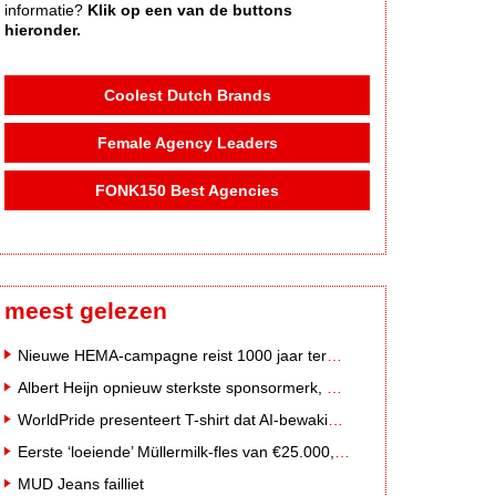
informatie?
Klik op een van de buttons
hieronder.
Coolest Dutch Brands
Female Agency Leaders
FONK150 Best Agencies
meest gelezen
Nieuwe HEMA-campagne reist 1000 jaar terug in de tijd naar 'Hemastein'
Albert Heijn opnieuw sterkste sponsormerk, PostNL daalt
WorldPride presenteert T-shirt dat AI-bewakingscamera's misleidt
Eerste ‘loeiende’ Müllermilk-fles van €25.000,- gevonden
MUD Jeans failliet