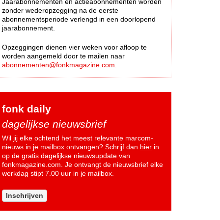
Jaarabonnementen en actieabonnementen worden
zonder wederopzegging na de eerste
abonnementsperiode verlengd in een doorlopend
jaarabonnement.
Opzeggingen dienen vier weken voor afloop te
worden aangemeld door te mailen naar
abonnementen@fonkmagazine.com
.
fonk daily
dagelijkse nieuwsbrief
Wil jij elke ochtend het meest relevante marcom-
nieuws in je mailbox ontvangen? Schrijf dan
hier
in
op de gratis dagelijkse nieuwsupdate van
fonkmagazine.com. Je ontvangt de nieuwsbrief elke
werkdag stipt 7.00 uur in je mailbox.
Inschrijven