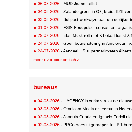
06-08-2026
- MUD Jeans failliet
04-08-2026
- Zalando groeit in Q2, breidt B2B verd
03-08-2026
- Bol past werkwijze aan om eerlijker
31-07-2026
- FSIN Foodpulse: consument organis
29-07-2026
- Elon Musk rolt met X betaaldienst X
24-07-2026
- Geen beursnotering in Amsterdam v
24-07-2026
- Aandeel US supermarktketen Alberts
meer over economisch
bureaus
04-08-2026
- L'AGENCY is verkozen tot de nieuw
03-08-2026
- Omnicom Media als eerste in Nederl
02-08-2026
- Joaquin Cubria en Ignacio Ferioli nieu
02-08-2026
- PRGoeroes uitgeroepen tot ‘PR-bure