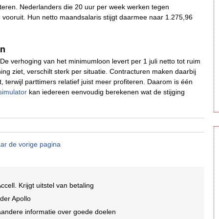
fiteren. Nederlanders die 20 uur per week werken tegen
vooruit. Hun netto maandsalaris stijgt daarmee naar 1.275,96
en
e verhoging van het minimumloon levert per 1 juli netto tot ruim
g ziet, verschilt sterk per situatie. Contracturen maken daarbij
, terwijl parttimers relatief juist meer profiteren. Daarom is één
simulator
kan iedereen eenvoudig berekenen wat de stijging
ar de vorige pagina
ccell. Krijgt uitstel van betaling
der Apollo
aandere informatie over goede doelen