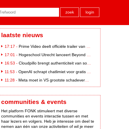
zoek
login
laatste nieuws
17:17 -
Prime Video deelt officiële trailer van L*VE KLEINE
17:01 -
Hogeschool Utrecht lanceert Beyond Campus binnen International Creative Business
16:53 -
Cloudpillo brengt authenticiteit van social naar tv
11:53 -
OpenAI schrapt chatlimiet voor gratis ChatGPT-gebruikers
11:28 -
Meta moet in VS grootste schadevergoeding ooit betalen: 567 miljoen dollar
communities & events
Het platform FONK stimuleert met diverse
communities en events interactie tussen en met
haar lezers en volgers. Heb je interesse om deel te
nemen aan één van onze activiteiten of wil je meer