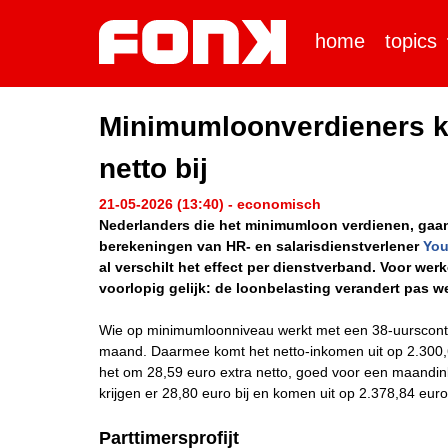
home
topics
Minimumloonverdieners kri
netto bij
21-05-2026 (13:40) - economisch
Nederlanders die het minimumloon verdienen, gaan er
berekeningen van HR- en salarisdienstverlener
You
al verschilt het effect per dienstverband. Voor we
voorlopig gelijk: de loonbelasting verandert pas we
Wie op minimumloonniveau werkt met een 38-uurscontract
maand. Daarmee komt het netto-inkomen uit op 2.300,68
het om 28,59 euro extra netto, goed voor een maand
krijgen er 28,80 euro bij en komen uit op 2.378,84 eur
Parttimersprofijt