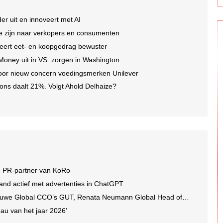
er uit en innoveert met AI
 te zijn naar verkopers en consumenten
eert eet- en koopgedrag bewuster
 Money uit in VS: zorgen in Washington
oor nieuw concern voedingsmerken Unilever
ons daalt 21%. Volgt Ahold Delhaize?
e PR-partner van KoRo
and actief met advertenties in ChatGPT
we Global CCO’s GUT, Renata Neumann Global Head of Production
au van het jaar 2026’