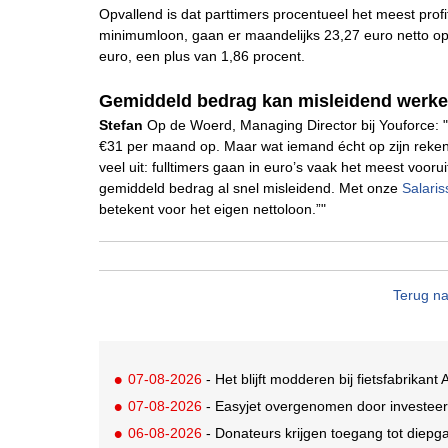
Opvallend is dat parttimers procentueel het meest pro
minimumloon, gaan er maandelijks 23,27 euro netto op 
euro, een plus van 1,86 procent.
Gemiddeld bedrag kan misleidend werk
Stefan
Op de Woerd, Managing Director bij Youforce: "D
€31 per maand op. Maar wat iemand écht op zijn rekenin
veel uit: fulltimers gaan in euro’s vaak het meest vooruit
gemiddeld bedrag al snel misleidend. Met onze
Salaris
betekent voor het eigen nettoloon.”"
Terug na
07-08-2026
- Het blijft modderen bij fietsfabrikant A
07-08-2026
- Easyjet overgenomen door investeer
06-08-2026
- Donateurs krijgen toegang tot diepg