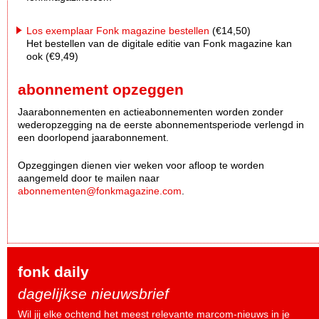
Los exemplaar Fonk magazine bestellen
(€14,50)
Het bestellen van de digitale editie van Fonk magazine kan
ook (€9,49)
abonnement opzeggen
Jaarabonnementen en actieabonnementen worden zonder
wederopzegging na de eerste abonnementsperiode verlengd in
een doorlopend jaarabonnement.
Opzeggingen dienen vier weken voor afloop te worden
aangemeld door te mailen naar
abonnementen@fonkmagazine.com
.
fonk daily
dagelijkse nieuwsbrief
Wil jij elke ochtend het meest relevante marcom-nieuws in je