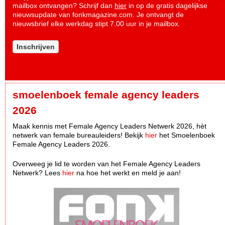
mailbox ontvangen? Schrijf dan
hier
in op de gratis dagelijkse
nieuwsupdate van fonkmagazine.com. Je ontvangt de
nieuwsbrief elke werkdag stipt 7.00 uur in je mailbox.
Inschrijven
smoelenboek female agency leaders
2026
Maak kennis met Female Agency Leaders Netwerk 2026, hèt
netwerk van female bureauleiders! Bekijk
hier
het Smoelenboek
Female Agency Leaders 2026.
Overweeg je lid te worden van het Female Agency Leaders
Netwerk? Lees
hier
na hoe het werkt en meld je aan!