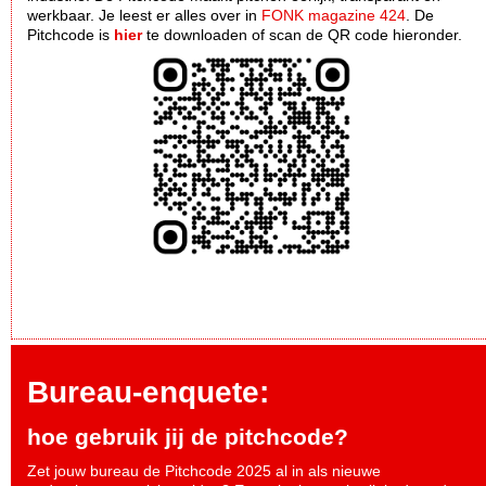
werkbaar. Je leest er alles over in
FONK magazine 424
. De
Pitchcode is
hier
te downloaden of scan de QR code hieronder.
Bureau-enquete:
hoe gebruik jij de pitchcode?
Zet jouw bureau de Pitchcode 2025 al in als nieuwe