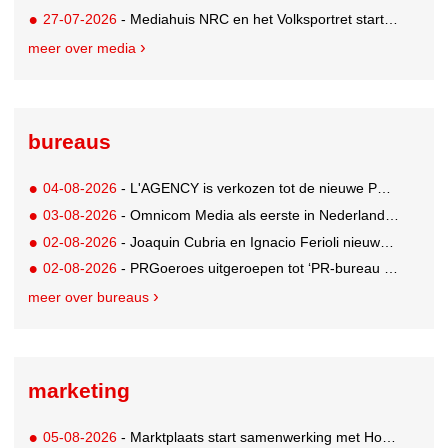
27-07-2026
- Mediahuis NRC en het Volksportret starten strategisch partnership voor AI-gedreven marktonderzoek
meer over media
bureaus
04-08-2026
- L'AGENCY is verkozen tot de nieuwe PR-partner van KoRo
03-08-2026
- Omnicom Media als eerste in Nederland actief met advertenties in ChatGPT
02-08-2026
- Joaquin Cubria en Ignacio Ferioli nieuwe Global CCO’s GUT, Renata Neumann Global Head of Production
02-08-2026
- PRGoeroes uitgeroepen tot ‘PR-bureau van het jaar 2026’
meer over bureaus
marketing
05-08-2026
- Marktplaats start samenwerking met House of Cars