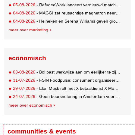
05-08-2026
- RefugeeWork lanceert vernieuwd matchingplatform voor nieuwkomers en werkgevers
04-08-2026
- MAGGI zet reusachtige magnetron neer op Solar Festival
04-08-2026
- Heineken en Serena Williams geven grootste tennisfans kans om US Open bij te wonen
meer over marketing
economisch
03-08-2026
- Bol past werkwijze aan om eerlijker te zijn naar verkopers en consumenten
31-07-2026
- FSIN Foodpulse: consument organiseert eet- en koopgedrag bewuster
29-07-2026
- Elon Musk rolt met X betaaldienst X Money uit in VS: zorgen in Washington
24-07-2026
- Geen beursnotering in Amsterdam voor nieuw concern voedingsmerken Unilever
meer over economisch
communities & events