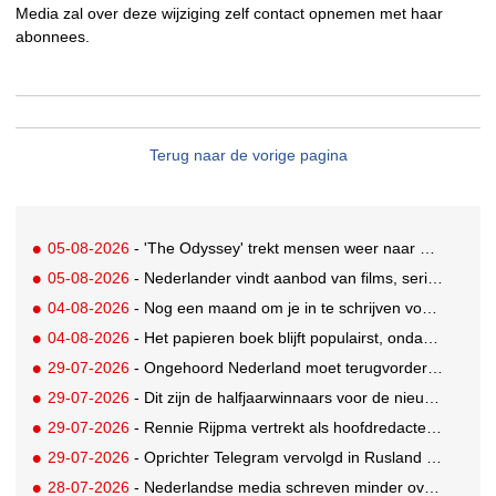
Media zal over deze wijziging zelf contact opnemen met haar
abonnees.
Terug naar de vorige pagina
05-08-2026
- 'The Odyssey' trekt mensen weer naar de bioscoop
05-08-2026
- Nederlander vindt aanbod van films, series en sport vaak versnipperd
04-08-2026
- Nog een maand om je in te schrijven voor de Mercurs 2026
04-08-2026
- Het papieren boek blijft populairst, ondanks digitale alternatieven
29-07-2026
- Ongehoord Nederland moet terugvordering betalen aan Commissariaat voor de Media
29-07-2026
- Dit zijn de halfjaarwinnaars voor de nieuwe Ster Goede Loeki 2026
29-07-2026
- Rennie Rijpma vertrekt als hoofdredacteur van het AD
29-07-2026
- Oprichter Telegram vervolgd in Rusland voor 'hulp aan terroristen'
28-07-2026
- Nederlandse media schreven minder over dit WK