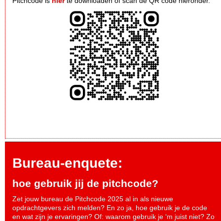
Pitchcode is
hier
te downloaden of scan de QR code hieronder.
Bureau-enquete:
hoe gebruik jij de pitchcode?
Zet jouw bureau de Pitchcode 2025 al in als nieuwe
opdrachtgevers zich melden? En zo ja, hoe gebruik je de code
en wat zijn je ervaringen? Of: waarom gebruik je ‘m juist niet? Zo