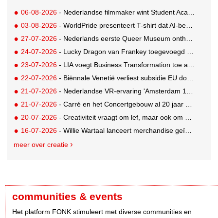
06-08-2026
- Nederlandse filmmaker wint Student Academy Award
03-08-2026
- WorldPride presenteert T-shirt dat AI-bewakingscamera's misleidt
27-07-2026
- Nederlands eerste Queer Museum onthult nieuwe visuele identiteit
24-07-2026
- Lucky Dragon van Frankey toegevoegd aan vaste opstelling STRAAT Museum
23-07-2026
- LIA voegt Business Transformation toe als prijzencategorie
22-07-2026
- Biënnale Venetië verliest subsidie EU door deelname Rusland
21-07-2026
- Nederlandse VR-ervaring 'Amsterdam 1652' geselecteerd voor filmfestival Venetië
21-07-2026
- Carré en het Concertgebouw al 20 jaar absolute favorieten van cultuurpubliek
20-07-2026
- Creativiteit vraagt om lef, maar ook om een plan voor als het misgaat
16-07-2026
- Willie Wartaal lanceert merchandise geïnspireerd op spraakmakende The Voice-outfits
meer over creatie
communities & events
Het platform FONK stimuleert met diverse communities en