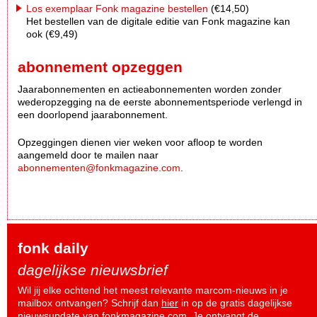
Los exemplaar Fonk magazine bestellen
(€14,50)
Het bestellen van de digitale editie van Fonk magazine kan
ook (€9,49)
abonnement opzeggen
Jaarabonnementen en actieabonnementen worden zonder
wederopzegging na de eerste abonnementsperiode verlengd in
een doorlopend jaarabonnement.
Opzeggingen dienen vier weken voor afloop te worden
aangemeld door te mailen naar
abonnementen@fonkmagazine.com
.
fonk daily
dagelijkse nieuwsbrief
Wil jij elke ochtend het meest relevante marcom-nieuws in je
mailbox ontvangen? Schrijf dan
hier
in op de gratis dagelijkse
nieuwsupdate van fonkmagazine.com. Je ontvangt de