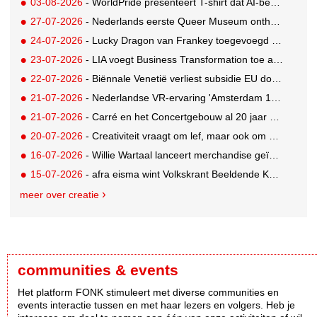
03-08-2026
- WorldPride presenteert T-shirt dat AI-bewakingscamera's misleidt
27-07-2026
- Nederlands eerste Queer Museum onthult nieuwe visuele identiteit
24-07-2026
- Lucky Dragon van Frankey toegevoegd aan vaste opstelling STRAAT Museum
23-07-2026
- LIA voegt Business Transformation toe als prijzencategorie
22-07-2026
- Biënnale Venetië verliest subsidie EU door deelname Rusland
21-07-2026
- Nederlandse VR-ervaring 'Amsterdam 1652' geselecteerd voor filmfestival Venetië
21-07-2026
- Carré en het Concertgebouw al 20 jaar absolute favorieten van cultuurpubliek
20-07-2026
- Creativiteit vraagt om lef, maar ook om een plan voor als het misgaat
16-07-2026
- Willie Wartaal lanceert merchandise geïnspireerd op spraakmakende The Voice-outfits
15-07-2026
- afra eisma wint Volkskrant Beeldende Kunst Publieksprijs
meer over creatie
communities & events
Het platform FONK stimuleert met diverse communities en
events interactie tussen en met haar lezers en volgers. Heb je