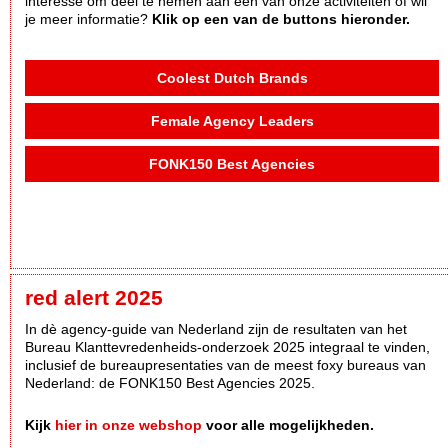
interesse om deel te nemen aan één van onze activiteiten of wil
je meer informatie?
Klik op een van de buttons hieronder.
Coolest Dutch Brands
Female Agency Leaders
FONK150 Best Agencies
red alert 2025
In dè agency-guide van Nederland zijn de resultaten van het
Bureau Klanttevredenheids-onderzoek 2025 integraal te vinden,
inclusief de bureaupresentaties van de meest foxy bureaus van
Nederland: de FONK150 Best Agencies 2025.
Kijk
hier in onze webshop
voor alle mogelijkheden.