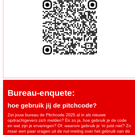
Bureau-enquete:
hoe gebruik jij de pitchcode?
Zet jouw bureau de Pitchcode 2025 al in als nieuwe
opdrachtgevers zich melden? En zo ja, hoe gebruik je de code
en wat zijn je ervaringen? Of: waarom gebruik je ‘m juist niet? Zo
maar een paar vragen uit de nul-meting over het gebruik van de