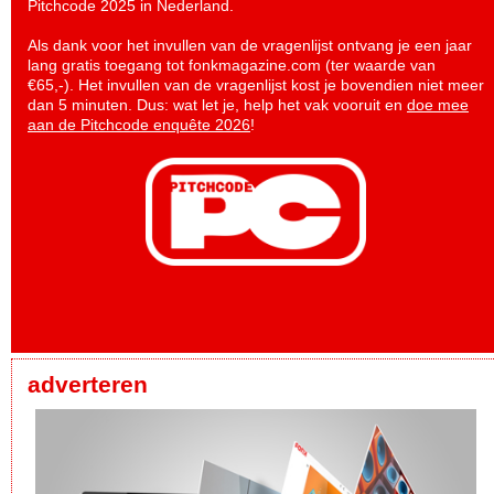
Pitchcode 2025 in Nederland.
Als dank voor het invullen van de vragenlijst ontvang je een jaar
lang gratis toegang tot fonkmagazine.com (ter waarde van
€65,-). Het invullen van de vragenlijst kost je bovendien niet meer
dan 5 minuten. Dus: wat let je, help het vak vooruit en
doe mee
aan de Pitchcode enquête 2026
!
adverteren