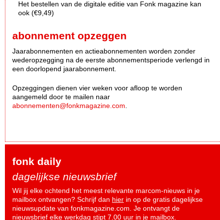
Het bestellen van de digitale editie van Fonk magazine kan
ook (€9,49)
abonnement opzeggen
Jaarabonnementen en actieabonnementen worden zonder
wederopzegging na de eerste abonnementsperiode verlengd in
een doorlopend jaarabonnement.
Opzeggingen dienen vier weken voor afloop te worden
aangemeld door te mailen naar
abonnementen@fonkmagazine.com
.
fonk daily
dagelijkse nieuwsbrief
Wil jij elke ochtend het meest relevante marcom-nieuws in je
mailbox ontvangen? Schrijf dan
hier
in op de gratis dagelijkse
nieuwsupdate van fonkmagazine.com. Je ontvangt de
nieuwsbrief elke werkdag stipt 7.00 uur in je mailbox.