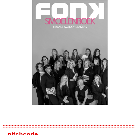
pitchcode