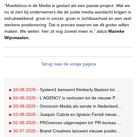
“Moeiteloos in de Media is gestart als een passie-project. Wat we
nu al zien bij ondernemers die de juiste media-aandacht krijgen is
indrukwekkend: groei in omzet, groei in zichtbaarheid en een veel
sterkere positionering. Dat is precies waarom we dit groter willen
maken. We weten: hier zit nog zoveel meer in,” aldus
Marieke
Wijnmaalen.
Terug naar de vorige pagina
04-08-2026
- System1 benoemt Kimberly Bastoni tot Gobal Chief Commercial Officer
04-08-2026
- L'AGENCY is verkozen tot de nieuwe PR-partner van KoRo
03-08-2026
- Omnicom Media als eerste in Nederland actief met advertenties in ChatGPT
02-08-2026
- Joaquin Cubria en Ignacio Ferioli nieuwe Global CCO’s GUT, Renata Neumann Global Head of Production
02-08-2026
- PRGoeroes uitgeroepen tot ‘PR-bureau van het jaar 2026’
30-07-2026
- Brand Creatives lanceert nieuwe positionering: Create to Celebrate