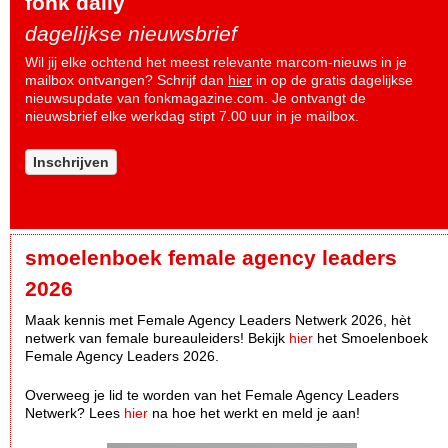
fonk daily
dagelijkse nieuwsbrief
Wil jij elke ochtend het meest relevante marcom-nieuws in je
mailbox ontvangen? Schrijf dan
hier
in op de gratis dagelijkse
nieuwsupdate van fonkmagazine.com. Je ontvangt de
nieuwsbrief elke werkdag stipt 7.00 uur in je mailbox.
Inschrijven
smoelenboek female agency leaders
2026
Maak kennis met Female Agency Leaders Netwerk 2026, hèt
netwerk van female bureauleiders! Bekijk
hier
het Smoelenboek
Female Agency Leaders 2026.
Overweeg je lid te worden van het Female Agency Leaders
Netwerk? Lees
hier
na hoe het werkt en meld je aan!