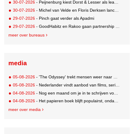
30-07-2026
- Peijnenburg kiest Dorst & Lesser als lead social agency
30-07-2026
- Michel van Velde en Floris Derksen lanceren I.C.Y. group: drie specialistische bureaus, één visie op groei
29-07-2026
- Pinch gaat verder als Apadmi
29-07-2026
- GoodHabitz en Rakoo gaan partnership aan voor geïntegreerde talentontwikkeling
meer over bureaus
media
05-08-2026
- 'The Odyssey' trekt mensen weer naar de bioscoop
05-08-2026
- Nederlander vindt aanbod van films, series en sport vaak versnipperd
04-08-2026
- Nog een maand om je in te schrijven voor de Mercurs 2026
04-08-2026
- Het papieren boek blijft populairst, ondanks digitale alternatieven
meer over media