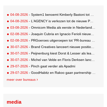
04-08-2026
- System1 benoemt Kimberly Bastoni tot Gobal Chief Commercial Officer
04-08-2026
- L'AGENCY is verkozen tot de nieuwe PR-partner van KoRo
03-08-2026
- Omnicom Media als eerste in Nederland actief met advertenties in ChatGPT
02-08-2026
- Joaquin Cubria en Ignacio Ferioli nieuwe Global CCO’s GUT, Renata Neumann Global Head of Production
02-08-2026
- PRGoeroes uitgeroepen tot ‘PR-bureau van het jaar 2026’
30-07-2026
- Brand Creatives lanceert nieuwe positionering: Create to Celebrate
30-07-2026
- Peijnenburg kiest Dorst & Lesser als lead social agency
30-07-2026
- Michel van Velde en Floris Derksen lanceren I.C.Y. group: drie specialistische bureaus, één visie op groei
29-07-2026
- Pinch gaat verder als Apadmi
29-07-2026
- GoodHabitz en Rakoo gaan partnership aan voor geïntegreerde talentontwikkeling
meer over bureaus
media