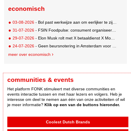
economisch
03-08-2026
- Bol past werkwijze aan om eerlijker te zijn naar verkopers en consumenten
31-07-2026
- FSIN Foodpulse: consument organiseert eet- en koopgedrag bewuster
29-07-2026
- Elon Musk rolt met X betaaldienst X Money uit in VS: zorgen in Washington
24-07-2026
- Geen beursnotering in Amsterdam voor nieuw concern voedingsmerken Unilever
meer over economisch
communities & events
Het platform FONK stimuleert met diverse communities en
events interactie tussen en met haar lezers en volgers. Heb je
interesse om deel te nemen aan één van onze activiteiten of wil
je meer informatie?
Klik op een van de buttons hieronder.
Coolest Dutch Brands