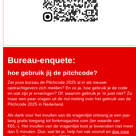
Bureau-enquete:
hoe gebruik jij de pitchcode?
Zet jouw bureau de Pitchcode 2025 al in als nieuwe
opdrachtgevers zich melden? En zo ja, hoe gebruik je de code
en wat zijn je ervaringen? Of: waarom gebruik je ‘m juist niet? Zo
maar een paar vragen uit de nul-meting over het gebruik van de
Pitchcode 2025 in Nederland.
Als dank voor het invullen van de vragenlijst ontvang je een jaar
lang gratis toegang tot fonkmagazine.com (ter waarde van
€65,-). Het invullen van de vragenlijst kost je bovendien niet meer
dan 5 minuten. Dus: wat let je, help het vak vooruit en
doe mee