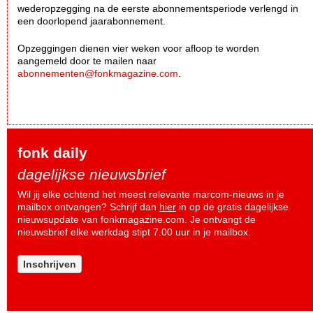
wederopzegging na de eerste abonnementsperiode verlengd in
een doorlopend jaarabonnement.
Opzeggingen dienen vier weken voor afloop te worden
aangemeld door te mailen naar
abonnementen@fonkmagazine.com
.
fonk daily
dagelijkse nieuwsbrief
Wil jij elke ochtend het meest relevante marcom-nieuws in je
mailbox ontvangen? Schrijf dan
hier
in op de gratis dagelijkse
nieuwsupdate van fonkmagazine.com. Je ontvangt de
nieuwsbrief elke werkdag stipt 7.00 uur in je mailbox.
Inschrijven