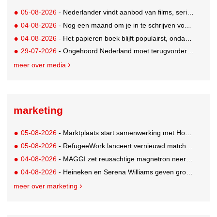
05-08-2026
- Nederlander vindt aanbod van films, series en sport vaak versnipperd
04-08-2026
- Nog een maand om je in te schrijven voor de Mercurs 2026
04-08-2026
- Het papieren boek blijft populairst, ondanks digitale alternatieven
29-07-2026
- Ongehoord Nederland moet terugvordering betalen aan Commissariaat voor de Media
meer over media
marketing
05-08-2026
- Marktplaats start samenwerking met House of Cars
05-08-2026
- RefugeeWork lanceert vernieuwd matchingplatform voor nieuwkomers en werkgevers
04-08-2026
- MAGGI zet reusachtige magnetron neer op Solar Festival
04-08-2026
- Heineken en Serena Williams geven grootste tennisfans kans om US Open bij te wonen
meer over marketing