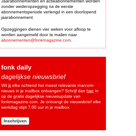
Jaarabonnementen en actieabonnementen worden
zonder wederopzegging na de eerste
abonnementsperiode verlengd in een doorlopend
jaarabonnement.
Opzeggingen dienen vier weken voor afloop te
worden aangemeld door te mailen naar
abonnementen@fonkmagazine.com
.
fonk daily
dagelijkse nieuwsbrief
Wil jij elke ochtend het meest relevante marcom-
nieuws in je mailbox ontvangen? Schrijf dan
hier
in
op de gratis dagelijkse nieuwsupdate van
fonkmagazine.com. Je ontvangt de nieuwsbrief elke
werkdag stipt 7.00 uur in je mailbox.
Inschrijven