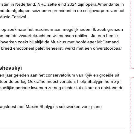
sten in Nederland. NRC zette eind 2024 zijn opera Amandante in
tond de afgelopen seizoenen prominent in de schijnwerpers van het
usic Festival.
ijd op zoek naar het maximum aan mogelijkheden. Ik zoek grenzen
an met de zwaartekracht en wil mensen optillen. Ja, een beetje
olowerken zoekt hij altijd de Musicus met hoofdletter M: “iemand
 breed emotioneel palet beheerst, werkt met een onverstoorbaar
shevskyi
en jaar geleden aan het conservatorium van Kyiv en groeide uit
door de oorlog Oekraïne moest verlaten, hielp Shalygin hem zijn
oeilijke periode kwamen ze nog dichter tot elkaar en ontstond de
rdagsfeest met Maxim Shalygins solowerken voor piano.