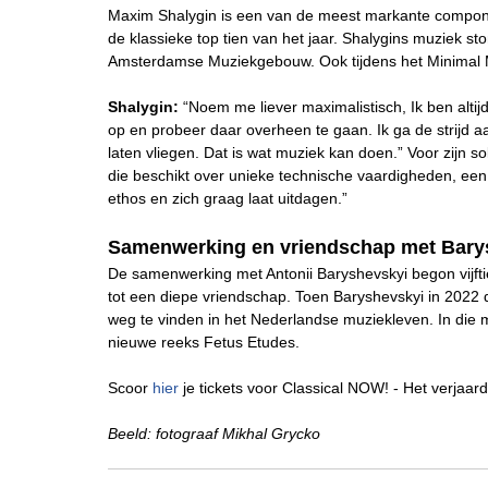
Maxim Shalygin is een van de meest markante componi
de klassieke top tien van het jaar. Shalygins muziek s
Amsterdamse Muziekgebouw. Ook tijdens het Minimal M
Shalygin:
“Noem me liever maximalistisch, Ik ben alt
op en probeer daar overheen te gaan. Ik ga de strijd a
laten vliegen. Dat is wat muziek kan doen.” Voor zijn s
die beschikt over unieke technische vaardigheden, een
ethos en zich graag laat uitdagen.”
Samenwerking en vriendschap met Bary
De samenwerking met Antonii Baryshevskyi begon vijfti
tot een diepe vriendschap. Toen Baryshevskyi in 2022 
weg te vinden in het Nederlandse muziekleven. In die m
nieuwe reeks Fetus Etudes.
Scoor
hier
je tickets voor Classical NOW! - Het verjaa
Beeld: fotograaf Mikhal Grycko