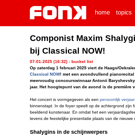
home
topics
Componist Maxim Shalygin
bij Classical NOW!
07-01-2025 (16:32) - bucket list
Op zaterdag 1 februari 2025 viert de Haags/Oekraïe
Classical NOW
! met een avondvullend pianorecital
meervoudig concourswinnaar Antonii Baryshevskyi 
jaar. Het hoogtepunt van de avond is de première 
Het concert is vormgegeven als een
persoonlijk verjaa
binnenstapt. In de foyer speelt op de achtergrond zijn f
beeldend kunstenaar. En omdat het een verjaardagsfeest 
tevens de feestelijke presentatie plaats van de nieuwe
Shalygins in de schijnwerpers