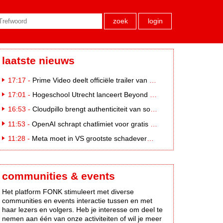
zoek
login
laatste nieuws
17:17 -
Prime Video deelt officiële trailer van L*VE KLEINE
17:01 -
Hogeschool Utrecht lanceert Beyond Campus binnen International Creative Business
16:53 -
Cloudpillo brengt authenticiteit van social naar tv
11:53 -
OpenAI schrapt chatlimiet voor gratis ChatGPT-gebruikers
11:28 -
Meta moet in VS grootste schadevergoeding ooit betalen: 567 miljoen dollar
communities & events
Het platform FONK stimuleert met diverse
communities en events interactie tussen en met
haar lezers en volgers. Heb je interesse om deel te
nemen aan één van onze activiteiten of wil je meer