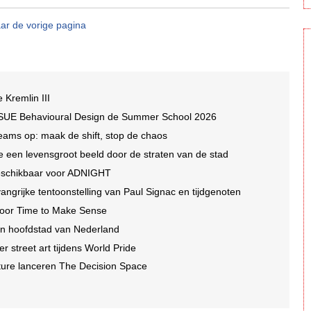
ar de vorige pagina
e Kremlin III
 SUE Behavioural Design de Summer School 2026
eams op: maak de shift, stop de chaos
lte een levensgroot beeld door de straten van de stad
beschikbaar voor ADNIGHT
ngrijke tentoonstelling van Paul Signac en tijdgenoten
 voor Time to Make Sense
in hoofdstad van Nederland
r street art tijdens World Pride
ture lanceren The Decision Space