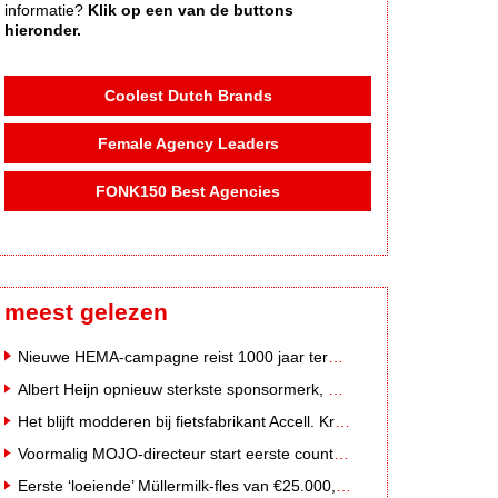
informatie?
Klik op een van de buttons
hieronder.
Coolest Dutch Brands
Female Agency Leaders
FONK150 Best Agencies
meest gelezen
Nieuwe HEMA-campagne reist 1000 jaar terug in de tijd naar 'Hemastein'
Albert Heijn opnieuw sterkste sponsormerk, PostNL daalt
Het blijft modderen bij fietsfabrikant Accell. Krijgt uitstel van betaling
Voormalig MOJO-directeur start eerste country radiozender van Nederland
Eerste ‘loeiende’ Müllermilk-fles van €25.000,- gevonden