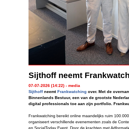
Sijthoff neemt Frankwatc
07-07-2026 (14:22) - media
Sijthoff
neemt
Frankwatching
over. Met de overnam
Binnenlands Bestuur, een van de grootste Nederla
digital professionals toe aan zijn portfolio. Frankw
Frankwatching bereikt online maandelijks ruim 100.000
organiseert verschillende evenementen zoals de Conte
en SocialToday Event. Door de krachten met Adformatie 