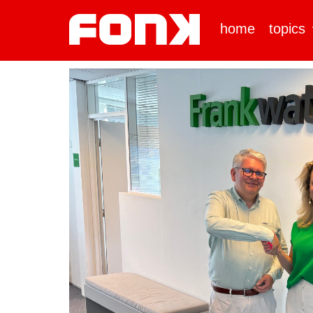
home
topics