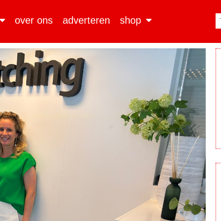
over ons
adverteren
shop