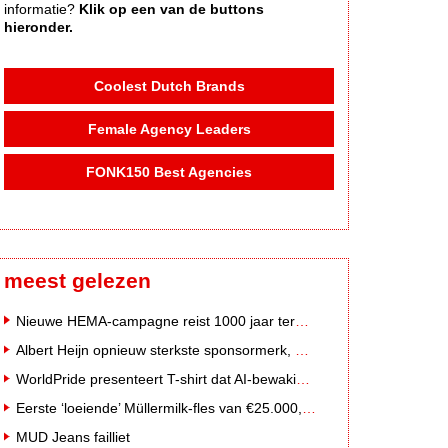
informatie?
Klik op een van de buttons
hieronder.
Coolest Dutch Brands
Female Agency Leaders
FONK150 Best Agencies
meest gelezen
Nieuwe HEMA-campagne reist 1000 jaar terug in de tijd naar 'Hemastein'
Albert Heijn opnieuw sterkste sponsormerk, PostNL daalt
WorldPride presenteert T-shirt dat AI-bewakingscamera's misleidt
Eerste ‘loeiende’ Müllermilk-fles van €25.000,- gevonden
MUD Jeans failliet