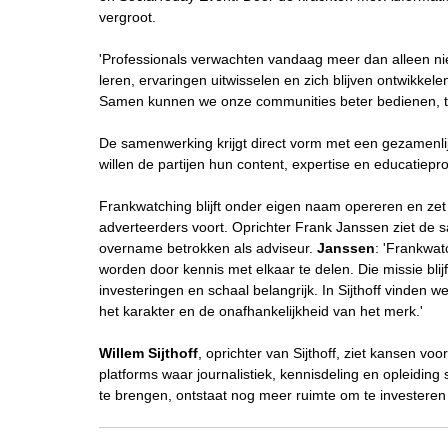
vergroot.
'Professionals verwachten vandaag meer dan alleen ni
leren, ervaringen uitwisselen en zich blijven ontwikke
Samen kunnen we onze communities beter bedienen, ter
De samenwerking krijgt direct vorm met een gezamenli
willen de partijen hun content, expertise en educatiep
Frankwatching blijft onder eigen naam opereren en zet z
adverteerders voort. Oprichter Frank Janssen ziet de s
overname betrokken als adviseur.
Janssen
: 'Frankwat
worden door kennis met elkaar te delen. Die missie blij
investeringen en schaal belangrijk. In Sijthoff vinden 
het karakter en de onafhankelijkheid van het merk.'
Willem Sijthoff
, oprichter van Sijthoff, ziet kansen vo
platforms waar journalistiek, kennisdeling en opleidin
te brengen, ontstaat nog meer ruimte om te investeren i