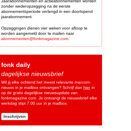
Jaarabonnementen en actieabonnementen worden
zonder wederopzegging na de eerste
abonnementsperiode verlengd in een doorlopend
jaarabonnement.
Opzeggingen dienen vier weken voor afloop te
worden aangemeld door te mailen naar
abonnementen@fonkmagazine.com
.
fonk daily
dagelijkse nieuwsbrief
Wil jij elke ochtend het meest relevante marcom-
nieuws in je mailbox ontvangen? Schrijf dan
hier
in
op de gratis dagelijkse nieuwsupdate van
fonkmagazine.com. Je ontvangt de nieuwsbrief elke
werkdag stipt 7.00 uur in je mailbox.
Inschrijven