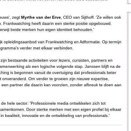
euws', zegt
Myrthe van der Erve
, CEO van Sijthoff. 'Ze willen ook
len. Frankwatching heeft daarin een sterke positie opgebouwd.
wijl beide merken hun eigen identiteit behouden.'
jk opleidingsaanbod van Frankwatching en Adformatie. Op termijn
rogramma's verder met elkaar verbinden.
ijn bestaande activiteiten voor lezers, cursisten, partners en
amenwerking als een logische volgende stap. Janssen blijft na de
ching is begonnen vanuit de overtuiging dat professionals beter
ft onveranderd. Om verder te groeien zijn nieuwe expertise,
we een partner die daarin kan voorzien, zonder afbreuk te doen aan
or de hele sector: 'Professionele media ontwikkelen zich tot
g samenkomen. Door sterke merken met een eigen profiel bij elkaar
n kwaliteit, innovatie en de ontwikkeling van professionals.'