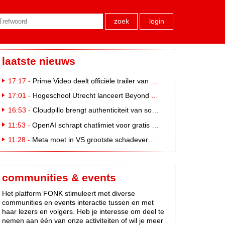
zoek
login
laatste nieuws
17:17 -
Prime Video deelt officiële trailer van L*VE KLEINE
17:01 -
Hogeschool Utrecht lanceert Beyond Campus binnen International Creative Business
16:53 -
Cloudpillo brengt authenticiteit van social naar tv
11:53 -
OpenAI schrapt chatlimiet voor gratis ChatGPT-gebruikers
11:28 -
Meta moet in VS grootste schadevergoeding ooit betalen: 567 miljoen dollar
communities & events
Het platform FONK stimuleert met diverse
communities en events interactie tussen en met
haar lezers en volgers. Heb je interesse om deel te
nemen aan één van onze activiteiten of wil je meer