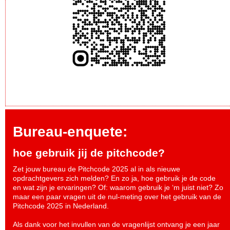
Bureau-enquete:
hoe gebruik jij de pitchcode?
Zet jouw bureau de Pitchcode 2025 al in als nieuwe
opdrachtgevers zich melden? En zo ja, hoe gebruik je de code
en wat zijn je ervaringen? Of: waarom gebruik je ‘m juist niet? Zo
maar een paar vragen uit de nul-meting over het gebruik van de
Pitchcode 2025 in Nederland.
Als dank voor het invullen van de vragenlijst ontvang je een jaar