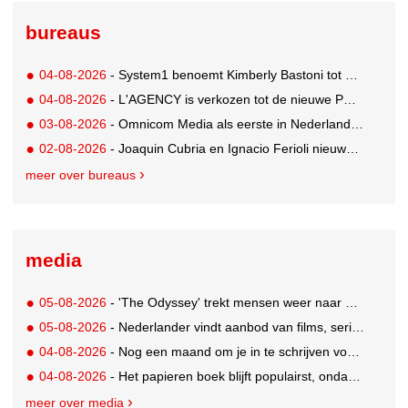
bureaus
04-08-2026
- System1 benoemt Kimberly Bastoni tot Gobal Chief Commercial Officer
04-08-2026
- L'AGENCY is verkozen tot de nieuwe PR-partner van KoRo
03-08-2026
- Omnicom Media als eerste in Nederland actief met advertenties in ChatGPT
02-08-2026
- Joaquin Cubria en Ignacio Ferioli nieuwe Global CCO’s GUT, Renata Neumann Global Head of Production
meer over bureaus
media
05-08-2026
- 'The Odyssey' trekt mensen weer naar de bioscoop
05-08-2026
- Nederlander vindt aanbod van films, series en sport vaak versnipperd
04-08-2026
- Nog een maand om je in te schrijven voor de Mercurs 2026
04-08-2026
- Het papieren boek blijft populairst, ondanks digitale alternatieven
meer over media