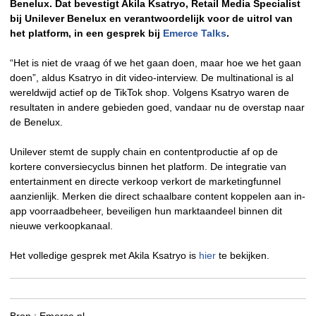
Benelux. Dat bevestigt Akila Ksatryo, Retail Media Specialist
bij Unilever Benelux en verantwoordelijk voor de uitrol van
het platform, in een gesprek bij
Emerce Talks
.
“Het is niet de vraag óf we het gaan doen, maar hoe we het gaan
doen”, aldus Ksatryo in dit video-interview. De multinational is al
wereldwijd actief op de TikTok shop. Volgens Ksatryo waren de
resultaten in andere gebieden goed, vandaar nu de overstap naar
de Benelux.
Unilever stemt de supply chain en contentproductie af op de
kortere conversiecyclus binnen het platform. De integratie van
entertainment en directe verkoop verkort de marketingfunnel
aanzienlijk. Merken die direct schaalbare content koppelen aan in-
app voorraadbeheer, beveiligen hun marktaandeel binnen dit
nieuwe verkoopkanaal.
Het volledige gesprek met Akila Ksatryo is
hier
te bekijken.
Bron :
Emerce.nl