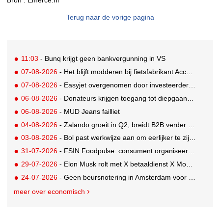
Terug naar de vorige pagina
11:03
- Bunq krijgt geen bankvergunning in VS
07-08-2026
- Het blijft modderen bij fietsfabrikant Accell. Krijgt uitstel van betaling
07-08-2026
- Easyjet overgenomen door investeerder Apollo
06-08-2026
- Donateurs krijgen toegang tot diepgaandere informatie over goede doelen
06-08-2026
- MUD Jeans failliet
04-08-2026
- Zalando groeit in Q2, breidt B2B verder uit en innoveert met AI
03-08-2026
- Bol past werkwijze aan om eerlijker te zijn naar verkopers en consumenten
31-07-2026
- FSIN Foodpulse: consument organiseert eet- en koopgedrag bewuster
29-07-2026
- Elon Musk rolt met X betaaldienst X Money uit in VS: zorgen in Washington
24-07-2026
- Geen beursnotering in Amsterdam voor nieuw concern voedingsmerken Unilever
meer over economisch