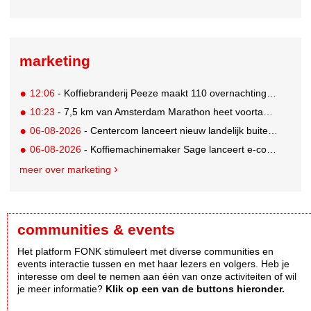
marketing
12:06
- Koffiebranderij Peeze maakt 110 overnachtingen in het Ronald McDonald Huis mogelijk
10:23
- 7,5 km van Amsterdam Marathon heet voortaan de 'Samsung Galaxy 7,5 km'
06-08-2026
- Centercom lanceert nieuw landelijk buitereclamenetwerk: City Cubes
06-08-2026
- Koffiemachinemaker Sage lanceert e-commerceplatform voor koffieliefhebbers
meer over marketing
communities & events
Het platform FONK stimuleert met diverse communities en
events interactie tussen en met haar lezers en volgers. Heb je
interesse om deel te nemen aan één van onze activiteiten of wil
je meer informatie?
Klik op een van de buttons hieronder.