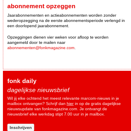
abonnement opzeggen
Jaarabonnementen en actieabonnementen worden zonder
wederopzegging na de eerste abonnementsperiode verlengd in
een doorlopend jaarabonnement.
Opzeggingen dienen vier weken voor afloop te worden
aangemeld door te mailen naar
abonnementen@fonkmagazine.com
.
fonk daily
dagelijkse nieuwsbrief
Wil jij elke ochtend het meest relevante marcom-nieuws in je
mailbox ontvangen? Schrijf dan
hier
in op de gratis dagelijkse
nieuwsupdate van fonkmagazine.com. Je ontvangt de
nieuwsbrief elke werkdag stipt 7.00 uur in je mailbox.
Inschrijven