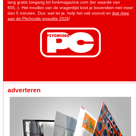
lang gratis toegang tot fonkmagazine.com (ter waarde van
€65,-). Het invullen van de vragenlijst kost je bovendien niet meer
dan 5 minuten. Dus: wat let je, help het vak vooruit en
doe mee
aan de Pitchcode enquête 2026
!
adverteren