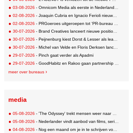
03-08-2026
- Omnicom Media als eerste in Nederland actief met advertenties in ChatGPT
02-08-2026
- Joaquin Cubria en Ignacio Ferioli nieuwe Global CCO’s GUT, Renata Neumann Global Head of Production
02-08-2026
- PRGoeroes uitgeroepen tot ‘PR-bureau van het jaar 2026’
30-07-2026
- Brand Creatives lanceert nieuwe positionering: Create to Celebrate
30-07-2026
- Peijnenburg kiest Dorst & Lesser als lead social agency
30-07-2026
- Michel van Velde en Floris Derksen lanceren I.C.Y. group: drie specialistische bureaus, één visie op groei
29-07-2026
- Pinch gaat verder als Apadmi
29-07-2026
- GoodHabitz en Rakoo gaan partnership aan voor geïntegreerde talentontwikkeling
meer over bureaus
media
05-08-2026
- 'The Odyssey' trekt mensen weer naar de bioscoop
05-08-2026
- Nederlander vindt aanbod van films, series en sport vaak versnipperd
04-08-2026
- Nog een maand om je in te schrijven voor de Mercurs 2026