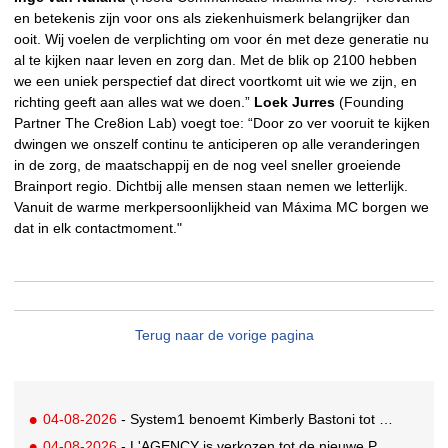
en betekenis zijn voor ons als ziekenhuismerk belangrijker dan
ooit. Wij voelen de verplichting om voor én met deze generatie nu
al te kijken naar leven en zorg dan. Met de blik op 2100 hebben
we een uniek perspectief dat direct voortkomt uit wie we zijn, en
richting geeft aan alles wat we doen.”
Loek Jurres
(Founding
Partner The Cre8ion Lab) voegt toe: “Door zo ver vooruit te kijken
dwingen we onszelf continu te anticiperen op alle veranderingen
in de zorg, de maatschappij en de nog veel sneller groeiende
Brainport regio. Dichtbij alle mensen staan nemen we letterlijk.
Vanuit de warme merkpersoonlijkheid van Máxima MC borgen we
dat in elk contactmoment."
Terug naar de vorige pagina
04-08-2026
- System1 benoemt Kimberly Bastoni tot Gobal Chief Commercial Officer
04-08-2026
- L'AGENCY is verkozen tot de nieuwe PR-partner van KoRo