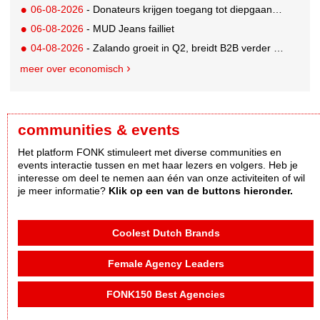
06-08-2026
- Donateurs krijgen toegang tot diepgaandere informatie over goede doelen
06-08-2026
- MUD Jeans failliet
04-08-2026
- Zalando groeit in Q2, breidt B2B verder uit en innoveert met AI
meer over economisch
communities & events
Het platform FONK stimuleert met diverse communities en
events interactie tussen en met haar lezers en volgers. Heb je
interesse om deel te nemen aan één van onze activiteiten of wil
je meer informatie?
Klik op een van de buttons hieronder.
Coolest Dutch Brands
Female Agency Leaders
FONK150 Best Agencies