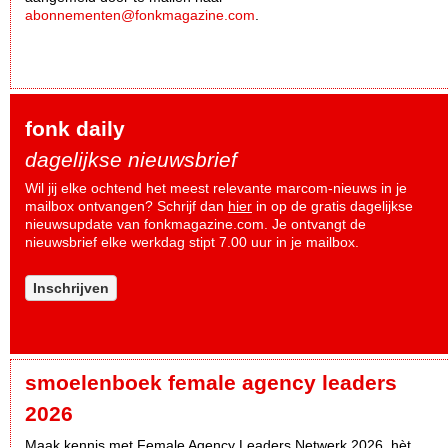
abonnementen@fonkmagazine.com
.
fonk daily
dagelijkse nieuwsbrief
Wil jij elke ochtend het meest relevante marcom-nieuws in je
mailbox ontvangen? Schrijf dan
hier
in op de gratis dagelijkse
nieuwsupdate van fonkmagazine.com. Je ontvangt de
nieuwsbrief elke werkdag stipt 7.00 uur in je mailbox.
Inschrijven
smoelenboek female agency leaders
2026
Maak kennis met Female Agency Leaders Netwerk 2026, hèt