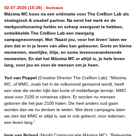
02-07-2026 (15:26) - bureaus
Máxima MC koos na een oriëntatie voor The Cre8ion Lab als
strategisch & creatief partner. Na eerst het merk en de
merkpositionering helder en scherp neergezet te hebben,
ontwikkelde The Cre8ion Lab een meerjarig
campagneconcept. Met ‘Naast jou, voor het leven’ laten we
zien dat er in je leven van alles kan gebeuren. Grote en kleine
momenten, moeilijke, blije, en soms levensveranderende
momenten. En dat het Máxima MC er altijd is, je hele leven
lang, voor jou en voor de mensen om je heen.
Yuri van Poppel
(Creative Director The Cre8ion Lab): “Máxima
MC, of MMC, zoals het in de volksmond genoemd wordt, heeft
een visie die verder kijkt dan korte of middellange termijn. MMC
staat voor 2100 in romeinse cijfers. Er worden nu mensen
geboren die het jaar 2100 halen. Die heel anders oud gaan
worden dan we nu denken te weten. Met deze campagne laten
we zien dat MMC er altijd is, wat er ook gebeurt, voor iedereen,
een leven lang.”
Inge van Nuland
(Hoofd Communicatie Máxima MC): “Relevantie