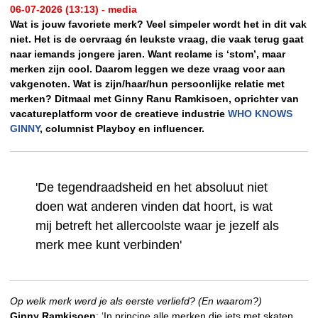
06-07-2026 (13:13) - media
Wat is jouw favoriete merk? Veel simpeler wordt het in dit vak
niet. Het is de oervraag én leukste vraag, die vaak terug gaat
naar iemands jongere jaren. Want reclame is ‘stom’, maar
merken zijn cool. Daarom leggen we deze vraag voor aan
vakgenoten. Wat is zijn/haar/hun persoonlijke relatie met
merken? Ditmaal met Ginny Ranu Ramkisoen, oprichter van
vacatureplatform voor de creatieve industrie
WHO KNOWS
GINNY
, columnist Playboy en influencer.
'De tegendraadsheid en het absoluut niet
doen wat anderen vinden dat hoort, is wat
mij betreft het allercoolste waar je jezelf als
merk mee kunt verbinden'
Op welk merk werd je als eerste verliefd? (En waarom?)
Ginny Ramkisoen
: ‘In principe alle merken die iets met skaten