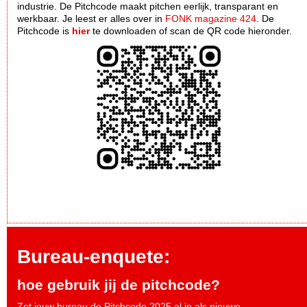
industrie. De Pitchcode maakt pitchen eerlijk, transparant en
werkbaar. Je leest er alles over in
FONK magazine 424
. De
Pitchcode is
hier
te downloaden of scan de QR code hieronder.
Bureau-enquete:
hoe gebruik jij de pitchcode?
Zet jouw bureau de Pitchcode 2025 al in als nieuwe