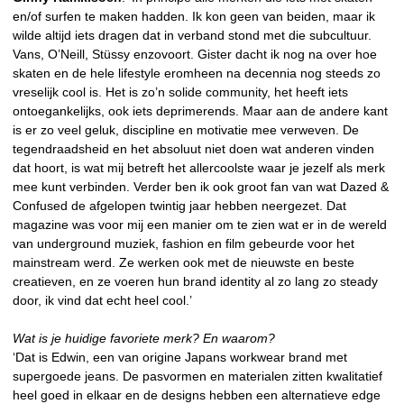
en/of surfen te maken hadden. Ik kon geen van beiden, maar ik
wilde altijd iets dragen dat in verband stond met die subcultuur.
Vans, O’Neill, Stüssy enzovoort. Gister dacht ik nog na over hoe
skaten en de hele lifestyle eromheen na decennia nog steeds zo
vreselijk cool is. Het is zo’n solide community, het heeft iets
ontoegankelijks, ook iets deprimerends. Maar aan de andere kant
is er zo veel geluk, discipline en motivatie mee verweven. De
tegendraadsheid en het absoluut niet doen wat anderen vinden
dat hoort, is wat mij betreft het allercoolste waar je jezelf als merk
mee kunt verbinden. Verder ben ik ook groot fan van wat Dazed &
Confused de afgelopen twintig jaar hebben neergezet. Dat
magazine was voor mij een manier om te zien wat er in de wereld
van underground muziek, fashion en film gebeurde voor het
mainstream werd. Ze werken ook met de nieuwste en beste
creatieven, en ze voeren hun brand identity al zo lang zo steady
door, ik vind dat echt heel cool.’
Wat is je huidige favoriete merk? En waarom?
‘Dat is Edwin, een van origine Japans workwear brand met
supergoede jeans. De pasvormen en materialen zitten kwalitatief
heel goed in elkaar en de designs hebben een alternatieve edge