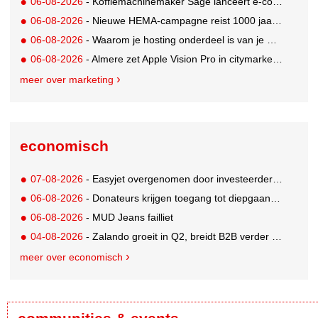
06-08-2026
- Koffiemachinemaker Sage lanceert e-commerceplatform voor koffieliefhebbers
06-08-2026
- Nieuwe HEMA-campagne reist 1000 jaar terug in de tijd naar 'Hemastein'
06-08-2026
- Waarom je hosting onderdeel is van je merkstrategie
06-08-2026
- Almere zet Apple Vision Pro in citymarketing
meer over marketing
economisch
07-08-2026
- Easyjet overgenomen door investeerder Apollo
06-08-2026
- Donateurs krijgen toegang tot diepgaandere informatie over goede doelen
06-08-2026
- MUD Jeans failliet
04-08-2026
- Zalando groeit in Q2, breidt B2B verder uit en innoveert met AI
meer over economisch