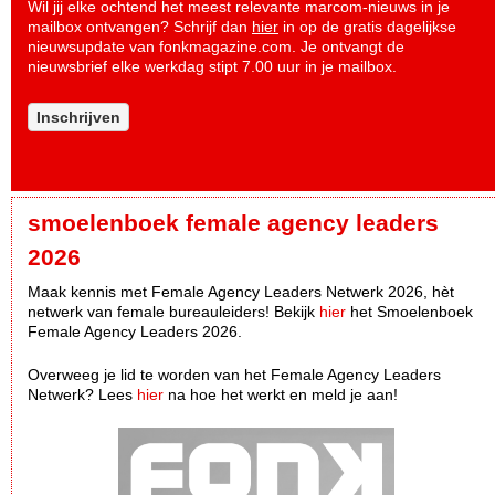
Wil jij elke ochtend het meest relevante marcom-nieuws in je
mailbox ontvangen? Schrijf dan
hier
in op de gratis dagelijkse
nieuwsupdate van fonkmagazine.com. Je ontvangt de
nieuwsbrief elke werkdag stipt 7.00 uur in je mailbox.
Inschrijven
smoelenboek female agency leaders
2026
Maak kennis met Female Agency Leaders Netwerk 2026, hèt
netwerk van female bureauleiders! Bekijk
hier
het Smoelenboek
Female Agency Leaders 2026.
Overweeg je lid te worden van het Female Agency Leaders
Netwerk? Lees
hier
na hoe het werkt en meld je aan!