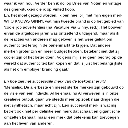
waar ik van hou. Verder ben ik dol op Dries van Noten en vintage
designer-stukken die ik op Vinted koop.
En, het moet gezegd worden, ik ben heel blij met mijn eigen merk
WHO KNOWS GINNY, wat mijn tweede brand is op het gebied van
‘coole’ job advertenties (na Vacature Via Ginny, red.). Het bouwen
ervan de afgelopen jaren was ontzettend uitdagend, maar als ik
de reacties van anderen mag geloven is het weer gelukt om
authenticiteit terug in de banenmarkt te krijgen. Dat andere
merken groter zijn en meer budget hebben, betekent niet dat zij
cooler zijn of het beter doen. Volgens mij is er geen bedrag op de
wereld dat authenticiteit kan kopen en dat is juist het belangrijkste
als het om employer branding gaat.’
En hoe ziet het succesvolle merk van de toekomst eruit?
‘Menselijk. De allerbeste en meest sterke merken zijn gebouwd op
de visie van een individu. Al helemaal nu AI verweven is in onze
creatieve output, gaan we steeds meer op zoek naar dingen die
niet synthetisch, maar echt zijn. Een succesvol merk is wat mij
betreft ook niet per definitie een merk dat schaalt en gigantische
omzetten behaalt, maar een merk dat betekenis kan toevoegen
aan het leven van anderen.’