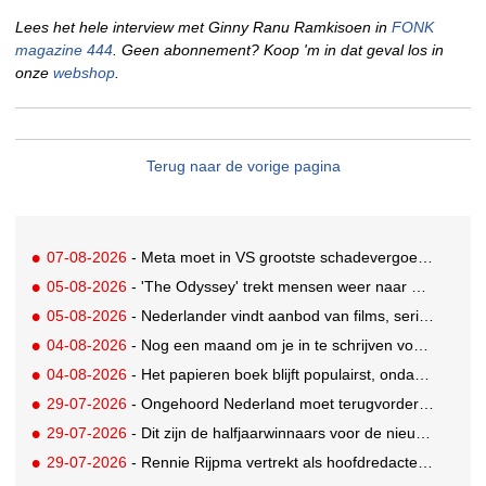
Lees het hele interview met Ginny Ranu Ramkisoen in
FONK
magazine 444
. Geen abonnement? Koop 'm in dat geval los in
onze
webshop
.
Terug naar de vorige pagina
07-08-2026
- Meta moet in VS grootste schadevergoeding ooit betalen: 567 miljoen dollar
05-08-2026
- 'The Odyssey' trekt mensen weer naar de bioscoop
05-08-2026
- Nederlander vindt aanbod van films, series en sport vaak versnipperd
04-08-2026
- Nog een maand om je in te schrijven voor de Mercurs 2026
04-08-2026
- Het papieren boek blijft populairst, ondanks digitale alternatieven
29-07-2026
- Ongehoord Nederland moet terugvordering betalen aan Commissariaat voor de Media
29-07-2026
- Dit zijn de halfjaarwinnaars voor de nieuwe Ster Goede Loeki 2026
29-07-2026
- Rennie Rijpma vertrekt als hoofdredacteur van het AD