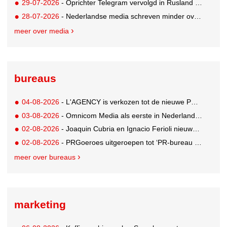
29-07-2026
- Oprichter Telegram vervolgd in Rusland voor 'hulp aan terroristen'
28-07-2026
- Nederlandse media schreven minder over dit WK
meer over media
bureaus
04-08-2026
- L'AGENCY is verkozen tot de nieuwe PR-partner van KoRo
03-08-2026
- Omnicom Media als eerste in Nederland actief met advertenties in ChatGPT
02-08-2026
- Joaquin Cubria en Ignacio Ferioli nieuwe Global CCO’s GUT, Renata Neumann Global Head of Production
02-08-2026
- PRGoeroes uitgeroepen tot ‘PR-bureau van het jaar 2026’
meer over bureaus
marketing