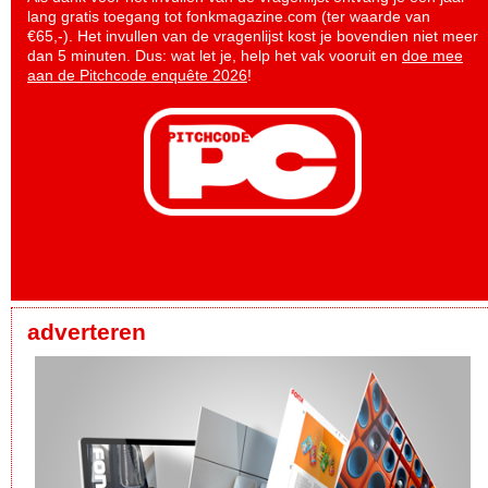
lang gratis toegang tot fonkmagazine.com (ter waarde van
€65,-). Het invullen van de vragenlijst kost je bovendien niet meer
dan 5 minuten. Dus: wat let je, help het vak vooruit en
doe mee
aan de Pitchcode enquête 2026
!
adverteren