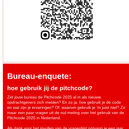
Bureau-enquete:
hoe gebruik jij de pitchcode?
Zet jouw bureau de Pitchcode 2025 al in als nieuwe
opdrachtgevers zich melden? En zo ja, hoe gebruik je de code
en wat zijn je ervaringen? Of: waarom gebruik je ‘m juist niet? Zo
maar een paar vragen uit de nul-meting over het gebruik van de
Pitchcode 2025 in Nederland.
Als dank voor het invullen van de vragenlijst ontvang je een jaar