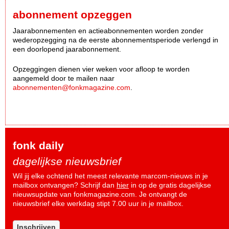
abonnement opzeggen
Jaarabonnementen en actieabonnementen worden zonder
wederopzegging na de eerste abonnementsperiode verlengd in
een doorlopend jaarabonnement.
Opzeggingen dienen vier weken voor afloop te worden
aangemeld door te mailen naar
abonnementen@fonkmagazine.com
.
fonk daily
dagelijkse nieuwsbrief
Wil jij elke ochtend het meest relevante marcom-nieuws in je
mailbox ontvangen? Schrijf dan
hier
in op de gratis dagelijkse
nieuwsupdate van fonkmagazine.com. Je ontvangt de
nieuwsbrief elke werkdag stipt 7.00 uur in je mailbox.
Inschrijven