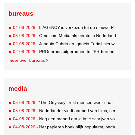
bureaus
04-08-2026
- L'AGENCY is verkozen tot de nieuwe PR-partner van KoRo
03-08-2026
- Omnicom Media als eerste in Nederland actief met advertenties in ChatGPT
02-08-2026
- Joaquin Cubria en Ignacio Ferioli nieuwe Global CCO’s GUT, Renata Neumann Global Head of Production
02-08-2026
- PRGoeroes uitgeroepen tot ‘PR-bureau van het jaar 2026’
meer over bureaus
media
05-08-2026
- 'The Odyssey' trekt mensen weer naar de bioscoop
05-08-2026
- Nederlander vindt aanbod van films, series en sport vaak versnipperd
04-08-2026
- Nog een maand om je in te schrijven voor de Mercurs 2026
04-08-2026
- Het papieren boek blijft populairst, ondanks digitale alternatieven