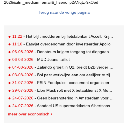
2026&utm_medium=email&_hsenc=p2ANqtz-9xOed
Terug naar de vorige pagina
11:22
- Het blijft modderen bij fietsfabrikant Accell. Krijgt uitstel van betaling
11:10
- Easyjet overgenomen door investeerder Apollo
06-08-2026
- Donateurs krijgen toegang tot diepgaandere informatie over goede doelen
06-08-2026
- MUD Jeans failliet
04-08-2026
- Zalando groeit in Q2, breidt B2B verder uit en innoveert met AI
03-08-2026
- Bol past werkwijze aan om eerlijker te zijn naar verkopers en consumenten
31-07-2026
- FSIN Foodpulse: consument organiseert eet- en koopgedrag bewuster
29-07-2026
- Elon Musk rolt met X betaaldienst X Money uit in VS: zorgen in Washington
24-07-2026
- Geen beursnotering in Amsterdam voor nieuw concern voedingsmerken Unilever
24-07-2026
- Aandeel US supermarktketen Albertsons daalt 21%. Volgt Ahold Delhaize?
meer over economisch