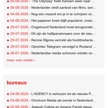
05-08-2026
- 'The Odyssey' trekt mensen weer naar de bioscoop
05-08-2026
- Nederlander vindt aanbod van films, series en sport vaak versnipperd
04-08-2026
- Nog een maand om je in te schrijven voor de Mercurs 2026
04-08-2026
- Het papieren boek blijft populairst, ondanks digitale alternatieven
29-07-2026
- Ongehoord Nederland moet terugvordering betalen aan Commissariaat voor de Media
29-07-2026
- Dit zijn de halfjaarwinnaars voor de nieuwe Ster Goede Loeki 2026
29-07-2026
- Rennie Rijpma vertrekt als hoofdredacteur van het AD
29-07-2026
- Oprichter Telegram vervolgd in Rusland voor 'hulp aan terroristen'
28-07-2026
- Nederlandse media schreven minder over dit WK
meer over media
bureaus
04-08-2026
- L'AGENCY is verkozen tot de nieuwe PR-partner van KoRo
03-08-2026
- Omnicom Media als eerste in Nederland actief met advertenties in ChatGPT
02-08-2026
- Joaquin Cubria en Ignacio Ferioli nieuwe Global CCO’s GUT, Renata Neumann Global Head of Production