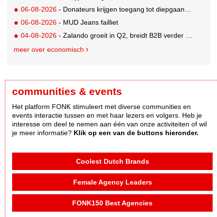
06-08-2026
- Donateurs krijgen toegang tot diepgaandere informatie over goede doelen
06-08-2026
- MUD Jeans failliet
04-08-2026
- Zalando groeit in Q2, breidt B2B verder uit en innoveert met AI
meer over economisch
communities & events
Het platform FONK stimuleert met diverse communities en
events interactie tussen en met haar lezers en volgers. Heb je
interesse om deel te nemen aan één van onze activiteiten of wil
je meer informatie?
Klik op een van de buttons hieronder.
Coolest Dutch Brands
Female Agency Leaders
FONK150 Best Agencies