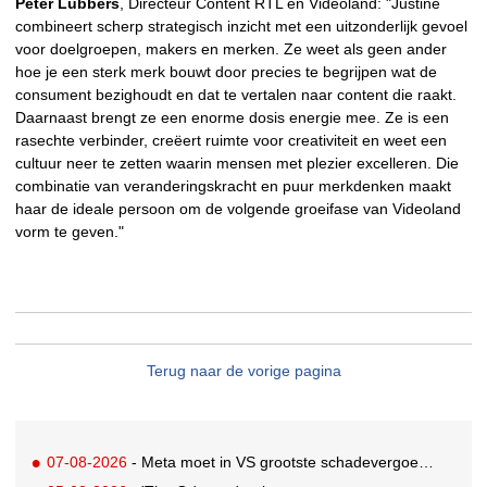
Peter Lubbers
, Directeur Content RTL en Videoland: "Justine
combineert scherp strategisch inzicht met een uitzonderlijk gevoel
voor doelgroepen, makers en merken. Ze weet als geen ander
hoe je een sterk merk bouwt door precies te begrijpen wat de
consument bezighoudt en dat te vertalen naar content die raakt.
Daarnaast brengt ze een enorme dosis energie mee. Ze is een
rasechte verbinder, creëert ruimte voor creativiteit en weet een
cultuur neer te zetten waarin mensen met plezier excelleren. Die
combinatie van veranderingskracht en puur merkdenken maakt
haar de ideale persoon om de volgende groeifase van Videoland
vorm te geven."
Terug naar de vorige pagina
07-08-2026
- Meta moet in VS grootste schadevergoeding ooit betalen: 567 miljoen dollar