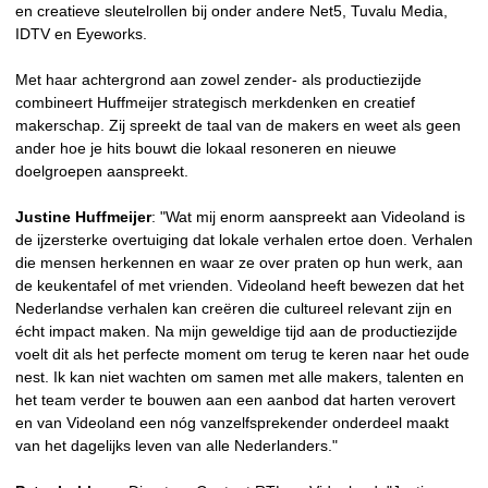
en creatieve sleutelrollen bij onder andere Net5, Tuvalu Media,
IDTV en Eyeworks.
Met haar achtergrond aan zowel zender- als productiezijde
combineert Huffmeijer strategisch merkdenken en creatief
makerschap. Zij spreekt de taal van de makers en weet als geen
ander hoe je hits bouwt die lokaal resoneren en nieuwe
doelgroepen aanspreekt.
Justine Huffmeijer
: "Wat mij enorm aanspreekt aan Videoland is
de ijzersterke overtuiging dat lokale verhalen ertoe doen. Verhalen
die mensen herkennen en waar ze over praten op hun werk, aan
de keukentafel of met vrienden. Videoland heeft bewezen dat het
Nederlandse verhalen kan creëren die cultureel relevant zijn en
écht impact maken. Na mijn geweldige tijd aan de productiezijde
voelt dit als het perfecte moment om terug te keren naar het oude
nest. Ik kan niet wachten om samen met alle makers, talenten en
het team verder te bouwen aan een aanbod dat harten verovert
en van Videoland een nóg vanzelfsprekender onderdeel maakt
van het dagelijks leven van alle Nederlanders."