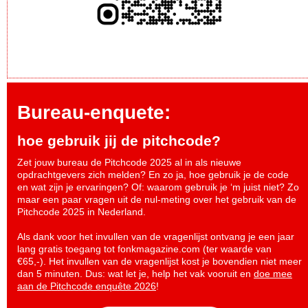
Bureau-enquete:
hoe gebruik jij de pitchcode?
Zet jouw bureau de Pitchcode 2025 al in als nieuwe
opdrachtgevers zich melden? En zo ja, hoe gebruik je de code
en wat zijn je ervaringen? Of: waarom gebruik je ‘m juist niet? Zo
maar een paar vragen uit de nul-meting over het gebruik van de
Pitchcode 2025 in Nederland.
Als dank voor het invullen van de vragenlijst ontvang je een jaar
lang gratis toegang tot fonkmagazine.com (ter waarde van
€65,-). Het invullen van de vragenlijst kost je bovendien niet meer
dan 5 minuten. Dus: wat let je, help het vak vooruit en
doe mee
aan de Pitchcode enquête 2026
!