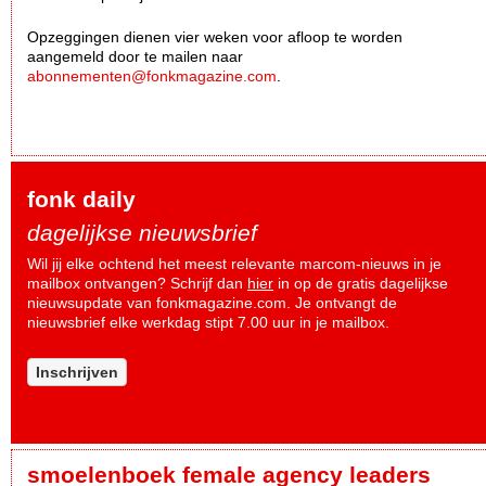
Opzeggingen dienen vier weken voor afloop te worden
aangemeld door te mailen naar
abonnementen@fonkmagazine.com
.
fonk daily
dagelijkse nieuwsbrief
Wil jij elke ochtend het meest relevante marcom-nieuws in je
mailbox ontvangen? Schrijf dan
hier
in op de gratis dagelijkse
nieuwsupdate van fonkmagazine.com. Je ontvangt de
nieuwsbrief elke werkdag stipt 7.00 uur in je mailbox.
Inschrijven
smoelenboek female agency leaders