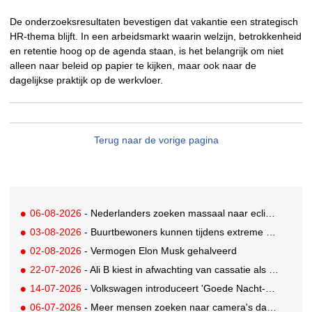
De onderzoeksresultaten bevestigen dat vakantie een strategisch
HR-thema blijft. In een arbeidsmarkt waarin welzijn, betrokkenheid
en retentie hoog op de agenda staan, is het belangrijk om niet
alleen naar beleid op papier te kijken, maar ook naar de
dagelijkse praktijk op de werkvloer.
Terug naar de vorige pagina
06-08-2026
- Nederlanders zoeken massaal naar eclipsbrillen op Marktplaats
03-08-2026
- Buurtbewoners kunnen tijdens extreme hitte terecht bij The Social Hub
02-08-2026
- Vermogen Elon Musk gehalveerd
22-07-2026
- Ali B kiest in afwachting van cassatie als spreker voor een nieuw podium
14-07-2026
- Volkswagen introduceert 'Goede Nacht-pakket' waarmee auto flexibele slaapruimte met airco wordt
06-07-2026
- Meer mensen zoeken naar camera's dankzij tv-programma Het Perfecte Plaatje