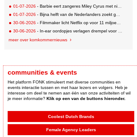
01-07-2026
- Barbie eert zangeres Miley Cyrus met nieuwe Signature Collector pop
01-07-2026
- Bijna helft van de Nederlanders zoekt goedkopere vakantie
30-06-2026
- Filmmaker licht Netflix op voor 11 miljoen dollar; 2,5 jaar celstraf
30-06-2026
- In-ear oordopjes verlagen drempel voor hoortoestellen, suggereren marktcijfers
meer over komkommernieuws
communities & events
Het platform FONK stimuleert met diverse communities en
events interactie tussen en met haar lezers en volgers. Heb je
interesse om deel te nemen aan één van onze activiteiten of wil
je meer informatie?
Klik op een van de buttons hieronder.
Coolest Dutch Brands
Female Agency Leaders