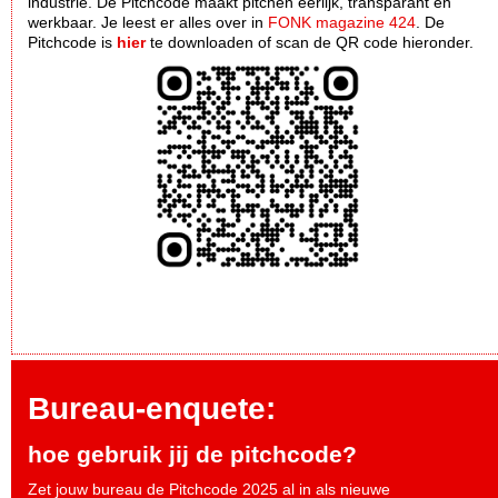
industrie. De Pitchcode maakt pitchen eerlijk, transparant en
werkbaar. Je leest er alles over in
FONK magazine 424
. De
Pitchcode is
hier
te downloaden of scan de QR code hieronder.
Bureau-enquete:
hoe gebruik jij de pitchcode?
Zet jouw bureau de Pitchcode 2025 al in als nieuwe