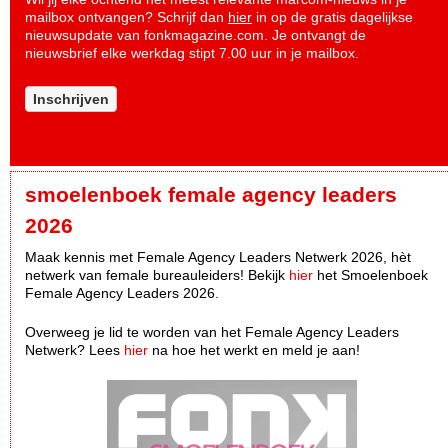
mailbox ontvangen? Schrijf dan
hier
in op de gratis dagelijkse
nieuwsupdate van fonkmagazine.com. Je ontvangt de
nieuwsbrief elke werkdag stipt 7.00 uur in je mailbox.
Inschrijven
smoelenboek female agency leaders
2026
Maak kennis met Female Agency Leaders Netwerk 2026, hèt
netwerk van female bureauleiders! Bekijk
hier
het Smoelenboek
Female Agency Leaders 2026.
Overweeg je lid te worden van het Female Agency Leaders
Netwerk? Lees
hier
na hoe het werkt en meld je aan!