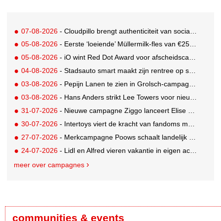
07-08-2026
- Cloudpillo brengt authenticiteit van social naar tv
05-08-2026
- Eerste ‘loeiende’ Müllermilk-fles van €25.000,- gevonden
05-08-2026
- iO wint Red Dot Award voor afscheidscampagne Peter Houtman bij Feyenoord
04-08-2026
- Stadsauto smart maakt zijn rentree op straat met een wereldwijde muurschilderingcampagne
03-08-2026
- Pepijn Lanen te zien in Grolsch-campagne voor nieuwe Grolsch CAL
03-08-2026
- Hans Anders strikt Lee Towers voor nieuwe campagne
31-07-2026
- Nieuwe campagne Ziggo lanceert Elise Schaap als expert over de Nederlandse voetbalbeleving
30-07-2026
- Intertoys viert de kracht van fandoms met nieuwe social media campagne rondom Olivia Rodrigo
27-07-2026
- Merkcampagne Poows schaalt landelijk op met gerichte Out of Home strategie
24-07-2026
- Lidl en Alfred vieren vakantie in eigen achtertuin
meer over campagnes
communities & events