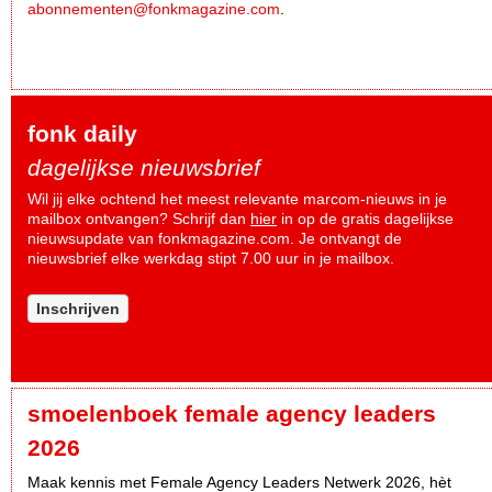
abonnementen@fonkmagazine.com
.
fonk daily
dagelijkse nieuwsbrief
Wil jij elke ochtend het meest relevante marcom-nieuws in je
mailbox ontvangen? Schrijf dan
hier
in op de gratis dagelijkse
nieuwsupdate van fonkmagazine.com. Je ontvangt de
nieuwsbrief elke werkdag stipt 7.00 uur in je mailbox.
Inschrijven
smoelenboek female agency leaders
2026
Maak kennis met Female Agency Leaders Netwerk 2026, hèt