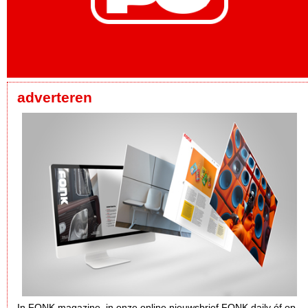
adverteren
In FONK magazine, in onze online nieuwsbrief FONK daily óf op