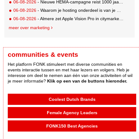
06-08-2026
- Nieuwe HEMA-campagne reist 1000 jaar terug in de tijd naar 'Hemastein'
06-08-2026
- Waarom je hosting onderdeel is van je merkstrategie
06-08-2026
- Almere zet Apple Vision Pro in citymarketing
meer over marketing
communities & events
Het platform FONK stimuleert met diverse communities en
events interactie tussen en met haar lezers en volgers. Heb je
interesse om deel te nemen aan één van onze activiteiten of wil
je meer informatie?
Klik op een van de buttons hieronder.
Coolest Dutch Brands
Female Agency Leaders
FONK150 Best Agencies