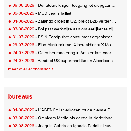
06-08-2026
- Donateurs krijgen toegang tot diepgaandere informatie over goede doelen
06-08-2026
- MUD Jeans failliet
04-08-2026
- Zalando groeit in Q2, breidt B2B verder uit en innoveert met AI
03-08-2026
- Bol past werkwijze aan om eerlijker te zijn naar verkopers en consumenten
31-07-2026
- FSIN Foodpulse: consument organiseert eet- en koopgedrag bewuster
29-07-2026
- Elon Musk rolt met X betaaldienst X Money uit in VS: zorgen in Washington
24-07-2026
- Geen beursnotering in Amsterdam voor nieuw concern voedingsmerken Unilever
24-07-2026
- Aandeel US supermarktketen Albertsons daalt 21%. Volgt Ahold Delhaize?
meer over economisch
bureaus
04-08-2026
- L'AGENCY is verkozen tot de nieuwe PR-partner van KoRo
03-08-2026
- Omnicom Media als eerste in Nederland actief met advertenties in ChatGPT
02-08-2026
- Joaquin Cubria en Ignacio Ferioli nieuwe Global CCO’s GUT, Renata Neumann Global Head of Production