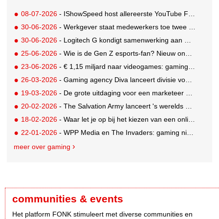
08-07-2026
- IShowSpeed host allereerste YouTube FIFA Creator Cup
30-06-2026
- Werkgever staat medewerkers toe twee dagen betaald te gamen
30-06-2026
- Logitech G kondigt samenwerking aan met Call of Duty: Modern Warfare 4
25-06-2026
- Wie is de Gen Z esports-fan? Nieuw onderzoek brengt doelgroep in beeld
23-06-2026
- € 1,15 miljard naar videogames: gaming blijft entertainmentreus
26-03-2026
- Gaming agency Diva lanceert divisie voor creator en community-engagement
19-03-2026
- De grote uitdaging voor een marketeer als adverteren niet mogelijk is
20-02-2026
- The Salvation Army lanceert 's werelds eerste digitale kringloopwinkel op Roblox
18-02-2026
- Waar let je op bij het kiezen van een online casino in België?
22-01-2026
- WPP Media en The Invaders: gaming niet langer een mannenwereld
meer over gaming
communities & events
Het platform FONK stimuleert met diverse communities en