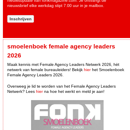
nieuwsupdate van fonkmagazine.com. Je ontvangt de
nieuwsbrief elke werkdag stipt 7.00 uur in je mailbox.
Inschrijven
smoelenboek female agency leaders
2026
Maak kennis met Female Agency Leaders Netwerk 2026, hèt
netwerk van female bureauleiders! Bekijk
hier
het Smoelenboek
Female Agency Leaders 2026.
Overweeg je lid te worden van het Female Agency Leaders
Netwerk? Lees
hier
na hoe het werkt en meld je aan!