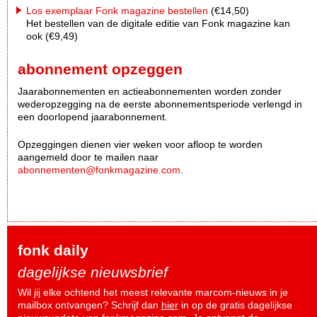
Los exemplaar Fonk magazine bestellen
(€14,50)
Het bestellen van de digitale editie van Fonk magazine kan
ook (€9,49)
abonnement opzeggen
Jaarabonnementen en actieabonnementen worden zonder
wederopzegging na de eerste abonnementsperiode verlengd in
een doorlopend jaarabonnement.
Opzeggingen dienen vier weken voor afloop te worden
aangemeld door te mailen naar
abonnementen@fonkmagazine.com
.
fonk daily
dagelijkse nieuwsbrief
Wil jij elke ochtend het meest relevante marcom-nieuws in je
mailbox ontvangen? Schrijf dan
hier
in op de gratis dagelijkse