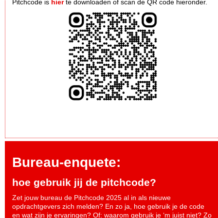
Pitchcode is
hier
te downloaden of scan de QR code hieronder.
Bureau-enquete:
hoe gebruik jij de pitchcode?
Zet jouw bureau de Pitchcode 2025 al in als nieuwe
opdrachtgevers zich melden? En zo ja, hoe gebruik je de code
en wat zijn je ervaringen? Of: waarom gebruik je ‘m juist niet? Zo