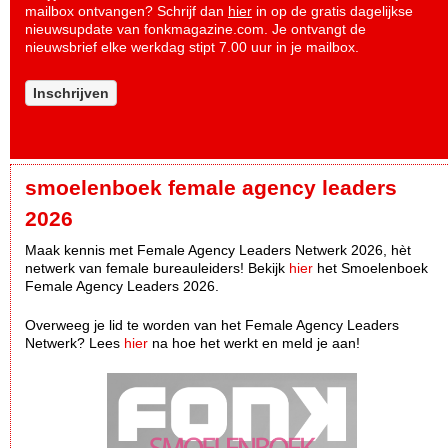
mailbox ontvangen? Schrijf dan
hier
in op de gratis dagelijkse
nieuwsupdate van fonkmagazine.com. Je ontvangt de
nieuwsbrief elke werkdag stipt 7.00 uur in je mailbox.
Inschrijven
smoelenboek female agency leaders
2026
Maak kennis met Female Agency Leaders Netwerk 2026, hèt
netwerk van female bureauleiders! Bekijk
hier
het Smoelenboek
Female Agency Leaders 2026.
Overweeg je lid te worden van het Female Agency Leaders
Netwerk? Lees
hier
na hoe het werkt en meld je aan!