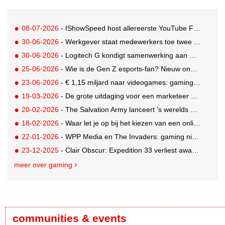
08-07-2026
- IShowSpeed host allereerste YouTube FIFA Creator Cup
30-06-2026
- Werkgever staat medewerkers toe twee dagen betaald te gamen
30-06-2026
- Logitech G kondigt samenwerking aan met Call of Duty: Modern Warfare 4
25-06-2026
- Wie is de Gen Z esports-fan? Nieuw onderzoek brengt doelgroep in beeld
23-06-2026
- € 1,15 miljard naar videogames: gaming blijft entertainmentreus
19-03-2026
- De grote uitdaging voor een marketeer als adverteren niet mogelijk is
20-02-2026
- The Salvation Army lanceert 's werelds eerste digitale kringloopwinkel op Roblox
18-02-2026
- Waar let je op bij het kiezen van een online casino in België?
22-01-2026
- WPP Media en The Invaders: gaming niet langer een mannenwereld
23-12-2025
- Clair Obscur: Expedition 33 verliest awards na AI-gebruik
meer over gaming
communities & events