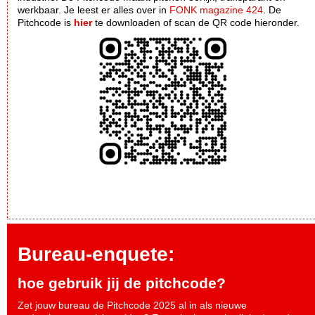
werkbaar. Je leest er alles over in
FONK magazine 424
. De
Pitchcode is
hier
te downloaden of scan de QR code hieronder.
Bureau-enquete:
hoe gebruik jij de pitchcode?
Zet jouw bureau de Pitchcode 2025 al in als nieuwe