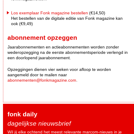
Los exemplaar Fonk magazine bestellen
(€14,50)
Het bestellen van de digitale editie van Fonk magazine kan
ook (€9,49)
abonnement opzeggen
Jaarabonnementen en actieabonnementen worden zonder
wederopzegging na de eerste abonnementsperiode verlengd in
een doorlopend jaarabonnement.
Opzeggingen dienen vier weken voor afloop te worden
aangemeld door te mailen naar
abonnementen@fonkmagazine.com
.
fonk daily
dagelijkse nieuwsbrief
Wil jij elke ochtend het meest relevante marcom-nieuws in je