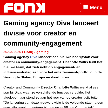
Menu
Gaming agency Diva lanceert
divisie voor creator en
community-engagement
26-03-2026 (11:30) - gaming
Gaming agency
Diva
lanceert een nieuwe bedrijfstak voor
creator en community-engagement. Charlotte Willis leidt het
nieuwe team, dat zich richt
op engagement- en
influencerstrategieën voor het entertainment-portfolio in de
Verenigde Staten, Europa en daarbuiten.
Creator and Community Director
Charlotte Willis
werkt al zes
jaar bij Diva, waar ze verschillende functies vervulde. Het
afgelopen jaar stond ze aan het roer van de creator-activiteiten.
"De lancering van deze nieuwe divisie is de volgende stap na een
geweldig groeipercentage binnen onze PR- en Comms-tak",