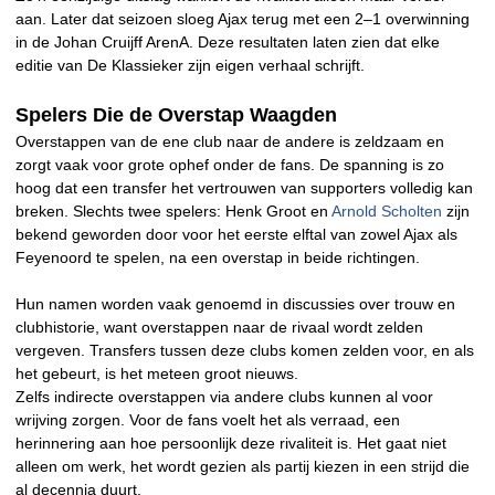
aan. Later dat seizoen sloeg Ajax terug met een 2–1 overwinning
in de Johan Cruijff ArenA. Deze resultaten laten zien dat elke
editie van De Klassieker zijn eigen verhaal schrijft.
Spelers Die de Overstap Waagden
Overstappen van de ene club naar de andere is zeldzaam en
zorgt vaak voor grote ophef onder de fans. De spanning is zo
hoog dat een transfer het vertrouwen van supporters volledig kan
breken. Slechts twee spelers: Henk Groot en
Arnold Scholten
zijn
bekend geworden door voor het eerste elftal van zowel Ajax als
Feyenoord te spelen, na een overstap in beide richtingen.
Hun namen worden vaak genoemd in discussies over trouw en
clubhistorie, want overstappen naar de rivaal wordt zelden
vergeven. Transfers tussen deze clubs komen zelden voor, en als
het gebeurt, is het meteen groot nieuws.
Zelfs indirecte overstappen via andere clubs kunnen al voor
wrijving zorgen. Voor de fans voelt het als verraad, een
herinnering aan hoe persoonlijk deze rivaliteit is. Het gaat niet
alleen om werk, het wordt gezien als partij kiezen in een strijd die
al decennia duurt.