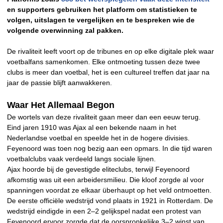
en supporters gebruiken het platform om statistieken te
volgen, uitslagen te vergelijken en te bespreken wie de
volgende overwinning zal pakken.
De rivaliteit leeft voort op de tribunes en op elke digitale plek waar
voetbalfans samenkomen. Elke ontmoeting tussen deze twee
clubs is meer dan voetbal, het is een cultureel treffen dat jaar na
jaar de passie blijft aanwakkeren.
Waar Het Allemaal Begon
De wortels van deze rivaliteit gaan meer dan een eeuw terug.
Eind jaren 1910 was Ajax al een bekende naam in het
Nederlandse voetbal en speelde het in de hogere divisies.
Feyenoord was toen nog bezig aan een opmars. In die tijd waren
voetbalclubs vaak verdeeld langs sociale lijnen.
Ajax hoorde bij de gevestigde eliteclubs, terwijl Feyenoord
afkomstig was uit een arbeidersmilieu. Die kloof zorgde al voor
spanningen voordat ze elkaar überhaupt op het veld ontmoetten.
De eerste officiële wedstrijd vond plaats in 1921 in Rotterdam. De
wedstrijd eindigde in een 2–2 gelijkspel nadat een protest van
Feyenoord ervoor zorgde dat de oorspronkelijke 3–2 winst van