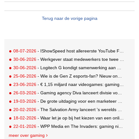
Terug naar de vorige pagina
08-07-2026
- IShowSpeed host allereerste YouTube FIFA Creator Cup
30-06-2026
- Werkgever staat medewerkers toe twee dagen betaald te gamen
30-06-2026
- Logitech G kondigt samenwerking aan met Call of Duty: Modern Warfare 4
25-06-2026
- Wie is de Gen Z esports-fan? Nieuw onderzoek brengt doelgroep in beeld
23-06-2026
- € 1,15 miljard naar videogames: gaming blijft entertainmentreus
26-03-2026
- Gaming agency Diva lanceert divisie voor creator en community-engagement
19-03-2026
- De grote uitdaging voor een marketeer als adverteren niet mogelijk is
20-02-2026
- The Salvation Army lanceert 's werelds eerste digitale kringloopwinkel op Roblox
18-02-2026
- Waar let je op bij het kiezen van een online casino in België?
22-01-2026
- WPP Media en The Invaders: gaming niet langer een mannenwereld
meer over gaming