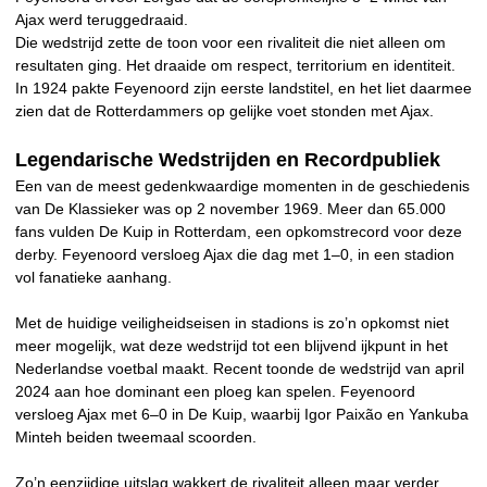
Ajax werd teruggedraaid.
Die wedstrijd zette de toon voor een rivaliteit die niet alleen om
resultaten ging. Het draaide om respect, territorium en identiteit.
In 1924 pakte Feyenoord zijn eerste landstitel, en het liet daarmee
zien dat de Rotterdammers op gelijke voet stonden met Ajax.
Legendarische Wedstrijden en Recordpubliek
Een van de meest gedenkwaardige momenten in de geschiedenis
van De Klassieker was op 2 november 1969. Meer dan 65.000
fans vulden De Kuip in Rotterdam, een opkomstrecord voor deze
derby. Feyenoord versloeg Ajax die dag met 1–0, in een stadion
vol fanatieke aanhang.
Met de huidige veiligheidseisen in stadions is zo’n opkomst niet
meer mogelijk, wat deze wedstrijd tot een blijvend ijkpunt in het
Nederlandse voetbal maakt. Recent toonde de wedstrijd van april
2024 aan hoe dominant een ploeg kan spelen. Feyenoord
versloeg Ajax met 6–0 in De Kuip, waarbij Igor Paixão en Yankuba
Minteh beiden tweemaal scoorden.
Zo’n eenzijdige uitslag wakkert de rivaliteit alleen maar verder