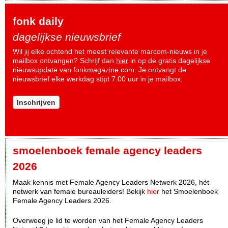
fonk daily
dagelijkse nieuwsbrief
Wil jij elke ochtend het meest relevante marcom-nieuws in je
mailbox ontvangen? Schrijf dan
hier
in op de gratis dagelijkse
nieuwsupdate van fonkmagazine.com. Je ontvangt de
nieuwsbrief elke werkdag stipt 7.00 uur in je mailbox.
Inschrijven
smoelenboek female agency leaders
2026
Maak kennis met Female Agency Leaders Netwerk 2026, hèt
netwerk van female bureauleiders! Bekijk
hier
het Smoelenboek
Female Agency Leaders 2026.
Overweeg je lid te worden van het Female Agency Leaders