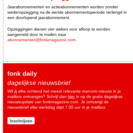
Jaarabonnementen en actieabonnementen worden zonder
wederopzegging na de eerste abonnementsperiode verlengd in
een doorlopend jaarabonnement.
Opzeggingen dienen vier weken voor afloop te worden
aangemeld door te mailen naar
abonnementen@fonkmagazine.com
.
fonk daily
dagelijkse nieuwsbrief
Wil jij elke ochtend het meest relevante marcom-nieuws in je
mailbox ontvangen? Schrijf dan
hier
in op de gratis dagelijkse
nieuwsupdate van fonkmagazine.com. Je ontvangt de
nieuwsbrief elke werkdag stipt 7.00 uur in je mailbox.
Inschrijven