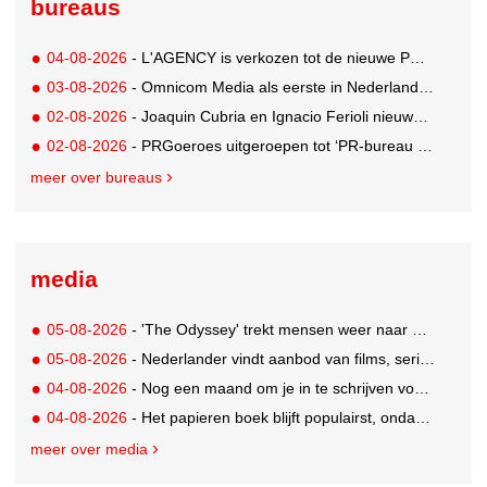
bureaus
04-08-2026
- L'AGENCY is verkozen tot de nieuwe PR-partner van KoRo
03-08-2026
- Omnicom Media als eerste in Nederland actief met advertenties in ChatGPT
02-08-2026
- Joaquin Cubria en Ignacio Ferioli nieuwe Global CCO’s GUT, Renata Neumann Global Head of Production
02-08-2026
- PRGoeroes uitgeroepen tot ‘PR-bureau van het jaar 2026’
meer over bureaus
media
05-08-2026
- 'The Odyssey' trekt mensen weer naar de bioscoop
05-08-2026
- Nederlander vindt aanbod van films, series en sport vaak versnipperd
04-08-2026
- Nog een maand om je in te schrijven voor de Mercurs 2026
04-08-2026
- Het papieren boek blijft populairst, ondanks digitale alternatieven
meer over media