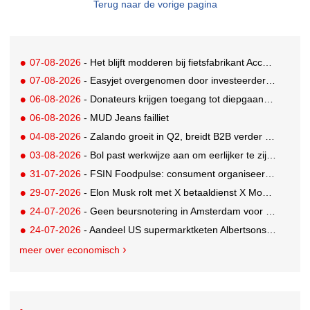
Terug naar de vorige pagina
07-08-2026
- Het blijft modderen bij fietsfabrikant Accell. Krijgt uitstel van betaling
07-08-2026
- Easyjet overgenomen door investeerder Apollo
06-08-2026
- Donateurs krijgen toegang tot diepgaandere informatie over goede doelen
06-08-2026
- MUD Jeans failliet
04-08-2026
- Zalando groeit in Q2, breidt B2B verder uit en innoveert met AI
03-08-2026
- Bol past werkwijze aan om eerlijker te zijn naar verkopers en consumenten
31-07-2026
- FSIN Foodpulse: consument organiseert eet- en koopgedrag bewuster
29-07-2026
- Elon Musk rolt met X betaaldienst X Money uit in VS: zorgen in Washington
24-07-2026
- Geen beursnotering in Amsterdam voor nieuw concern voedingsmerken Unilever
24-07-2026
- Aandeel US supermarktketen Albertsons daalt 21%. Volgt Ahold Delhaize?
meer over economisch