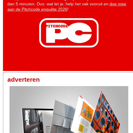
dan 5 minuten. Dus: wat let je, help het vak vooruit en
doe mee
aan de Pitchcode enquête 2026
!
adverteren