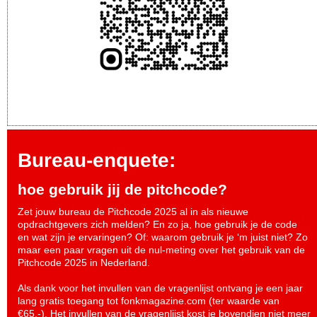
Bureau-enquete:
hoe gebruik jij de pitchcode?
Zet jouw bureau de Pitchcode 2025 al in als nieuwe
opdrachtgevers zich melden? En zo ja, hoe gebruik je de code
en wat zijn je ervaringen? Of: waarom gebruik je ‘m juist niet? Zo
maar een paar vragen uit de nul-meting over het gebruik van de
Pitchcode 2025 in Nederland.
Als dank voor het invullen van de vragenlijst ontvang je een jaar
lang gratis toegang tot fonkmagazine.com (ter waarde van
€65,-). Het invullen van de vragenlijst kost je bovendien niet meer