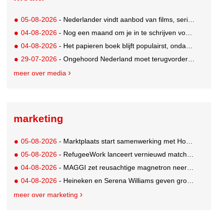
05-08-2026
- Nederlander vindt aanbod van films, series en sport vaak versnipperd
04-08-2026
- Nog een maand om je in te schrijven voor de Mercurs 2026
04-08-2026
- Het papieren boek blijft populairst, ondanks digitale alternatieven
29-07-2026
- Ongehoord Nederland moet terugvordering betalen aan Commissariaat voor de Media
meer over media
marketing
05-08-2026
- Marktplaats start samenwerking met House of Cars
05-08-2026
- RefugeeWork lanceert vernieuwd matchingplatform voor nieuwkomers en werkgevers
04-08-2026
- MAGGI zet reusachtige magnetron neer op Solar Festival
04-08-2026
- Heineken en Serena Williams geven grootste tennisfans kans om US Open bij te wonen
meer over marketing