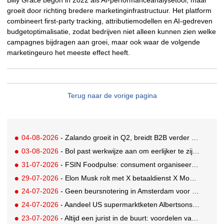
groeit door richting bredere marketinginfrastructuur. Het platform
combineert first-party tracking, attributiemodellen en AI-gedreven
budgetoptimalisatie, zodat bedrijven niet alleen kunnen zien welke
campagnes bijdragen aan groei, maar ook waar de volgende
marketingeuro het meeste effect heeft.
Terug naar de vorige pagina
04-08-2026
- Zalando groeit in Q2, breidt B2B verder uit en innoveert met AI
03-08-2026
- Bol past werkwijze aan om eerlijker te zijn naar verkopers en consumenten
31-07-2026
- FSIN Foodpulse: consument organiseert eet- en koopgedrag bewuster
29-07-2026
- Elon Musk rolt met X betaaldienst X Money uit in VS: zorgen in Washington
24-07-2026
- Geen beursnotering in Amsterdam voor nieuw concern voedingsmerken Unilever
24-07-2026
- Aandeel US supermarktketen Albertsons daalt 21%. Volgt Ahold Delhaize?
23-07-2026
- Altijd een jurist in de buurt: voordelen van een landelijk bureau