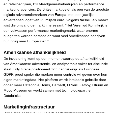
en retailbedrijven, B2C-leadgeneratiebedrijven en performance
marketing agencies. De Britse markt geldt als een van de grootste
digitale advertentiemarkten van Europa, met een jaarlijks
advertentiebudget van 29 miljard euro. Volgens
Voskuilen
maakt
juist die omvang de markt interessant: “Het Verenigd Koninkrijk is
een volwassen performance-marketingmarkt, waar enorme
budgetten worden besteed en waar veel Amerikaanse bedrijven
hun brug naar Europa zien.”
Amerikaanse afhankelijkheid
De investering komt op een moment waarop de afhankelijkheid
van Amerikaanse advertentie- en analysetools vaker ter discussie
staat. Billy Grace positioneert zich nadrukkelijk als Europese,
GDPR-proof speler die merken meer controle wil geven over hun
eigen marketingdata. Het platform wordt inmiddels gebruikt door
onder meer Patagonia, Toms, Carhartt, O’Neill, Fatboy, Otrium en
Moco Museum en werkt samen met technologiepartner
Databricks.
Marketinginfrastructuur
Billy Grace begon in 2022 als AI-performanceanalysetool, maar