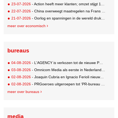
23-07-2026
- Action heeft meer klanten; omzet stijgt 14% in eerste halfjaar naar 8,3 miljard
22-07-2026
- China overweegt maatregelen na Frans verbod op reclame voor Shein en TEMU
21-07-2026
- Oorlog en spanningen in de wereld drukken stempel op Nederlandse ondernemingen
meer over economisch
bureaus
04-08-2026
- L'AGENCY is verkozen tot de nieuwe PR-partner van KoRo
03-08-2026
- Omnicom Media als eerste in Nederland actief met advertenties in ChatGPT
02-08-2026
- Joaquin Cubria en Ignacio Ferioli nieuwe Global CCO’s GUT, Renata Neumann Global Head of Production
02-08-2026
- PRGoeroes uitgeroepen tot ‘PR-bureau van het jaar 2026’
meer over bureaus
media