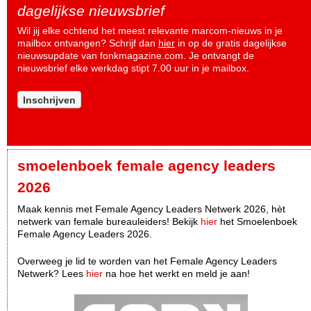
dagelijkse nieuwsbrief
Wil jij elke ochtend het meest relevante marcom-nieuws in je
mailbox ontvangen? Schrijf dan
hier
in op de gratis dagelijkse
nieuwsupdate van fonkmagazine.com. Je ontvangt de
nieuwsbrief elke werkdag stipt 7.00 uur in je mailbox.
Inschrijven
smoelenboek female agency leaders
2026
Maak kennis met Female Agency Leaders Netwerk 2026, hèt
netwerk van female bureauleiders! Bekijk
hier
het Smoelenboek
Female Agency Leaders 2026.
Overweeg je lid te worden van het Female Agency Leaders
Netwerk? Lees
hier
na hoe het werkt en meld je aan!