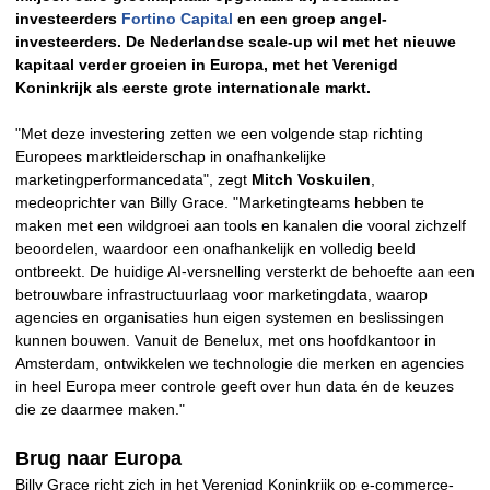
investeerders
Fortino Capital
en een groep angel-
investeerders. De Nederlandse scale-up wil met het nieuwe
kapitaal verder groeien in Europa, met het Verenigd
Koninkrijk als eerste grote internationale markt.
"Met deze investering zetten we een volgende stap richting
Europees marktleiderschap in onafhankelijke
marketingperformancedata", zegt
Mitch Voskuilen
,
medeoprichter van Billy Grace. "Marketingteams hebben te
maken met een wildgroei aan tools en kanalen die vooral zichzelf
beoordelen, waardoor een onafhankelijk en volledig beeld
ontbreekt. De huidige AI-versnelling versterkt de behoefte aan een
betrouwbare infrastructuurlaag voor marketingdata, waarop
agencies en organisaties hun eigen systemen en beslissingen
kunnen bouwen. Vanuit de Benelux, met ons hoofdkantoor in
Amsterdam, ontwikkelen we technologie die merken en agencies
in heel Europa meer controle geeft over hun data én de keuzes
die ze daarmee maken."
Brug naar Europa
Billy Grace richt zich in het Verenigd Koninkrijk op e-commerce-