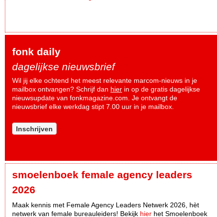
fonk daily
dagelijkse nieuwsbrief
Wil jij elke ochtend het meest relevante marcom-nieuws in je
mailbox ontvangen? Schrijf dan
hier
in op de gratis dagelijkse
nieuwsupdate van fonkmagazine.com. Je ontvangt de
nieuwsbrief elke werkdag stipt 7.00 uur in je mailbox.
Inschrijven
smoelenboek female agency leaders
2026
Maak kennis met Female Agency Leaders Netwerk 2026, hèt
netwerk van female bureauleiders! Bekijk
hier
het Smoelenboek