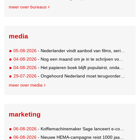
meer over bureaus
media
05-08-2026
- Nederlander vindt aanbod van films, series en sport vaak versnipperd
04-08-2026
- Nog een maand om je in te schrijven voor de Mercurs 2026
04-08-2026
- Het papieren boek blijft populairst, ondanks digitale alternatieven
29-07-2026
- Ongehoord Nederland moet terugvordering betalen aan Commissariaat voor de Media
meer over media
marketing
06-08-2026
- Koffiemachinemaker Sage lanceert e-commerceplatform voor koffieliefhebbers
06-08-2026
- Nieuwe HEMA-campagne reist 1000 jaar terug in de tijd naar 'Hemastein'