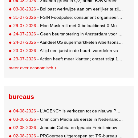
04-08-2026
- Zalando groeit in Q2, breidt B2B verder uit en innoveert met AI
03-08-2026
- Bol past werkwijze aan om eerlijker te zijn naar verkopers en consumenten
31-07-2026
- FSIN Foodpulse: consument organiseert eet- en koopgedrag bewuster
29-07-2026
- Elon Musk rolt met X betaaldienst X Money uit in VS: zorgen in Washington
24-07-2026
- Geen beursnotering in Amsterdam voor nieuw concern voedingsmerken Unilever
24-07-2026
- Aandeel US supermarktketen Albertsons daalt 21%. Volgt Ahold Delhaize?
23-07-2026
- Altijd een jurist in de buurt: voordelen van een landelijk bureau
23-07-2026
- Action heeft meer klanten; omzet stijgt 14% in eerste halfjaar naar 8,3 miljard
meer over economisch
bureaus
04-08-2026
- L'AGENCY is verkozen tot de nieuwe PR-partner van KoRo
03-08-2026
- Omnicom Media als eerste in Nederland actief met advertenties in ChatGPT
02-08-2026
- Joaquin Cubria en Ignacio Ferioli nieuwe Global CCO’s GUT, Renata Neumann Global Head of Production
02-08-2026
- PRGoeroes uitgeroepen tot ‘PR-bureau van het jaar 2026’