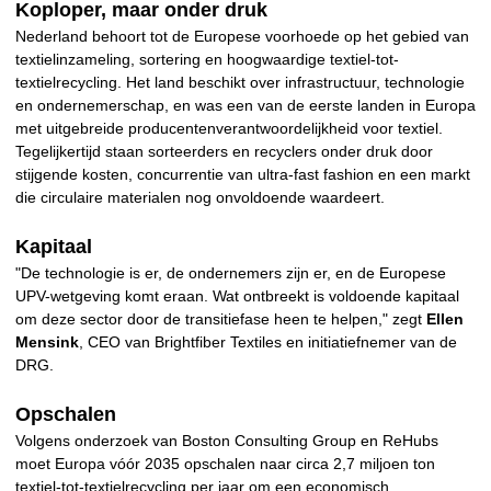
Koploper, maar onder druk
Nederland behoort tot de Europese voorhoede op het gebied van
textielinzameling, sortering en hoogwaardige textiel-tot-
textielrecycling. Het land beschikt over infrastructuur, technologie
en ondernemerschap, en was een van de eerste landen in Europa
met uitgebreide producentenverantwoordelijkheid voor textiel.
Tegelijkertijd staan sorteerders en recyclers onder druk door
stijgende kosten, concurrentie van ultra-fast fashion en een markt
die circulaire materialen nog onvoldoende waardeert.
Kapitaal
"De technologie is er, de ondernemers zijn er, en de Europese
UPV-wetgeving komt eraan. Wat ontbreekt is voldoende kapitaal
om deze sector door de transitiefase heen te helpen," zegt
Ellen
Mensink
, CEO van Brightfiber Textiles en initiatiefnemer van de
DRG.
Opschalen
Volgens onderzoek van Boston Consulting Group en ReHubs
moet Europa vóór 2035 opschalen naar circa 2,7 miljoen ton
textiel-tot-textielrecycling per jaar om een economisch