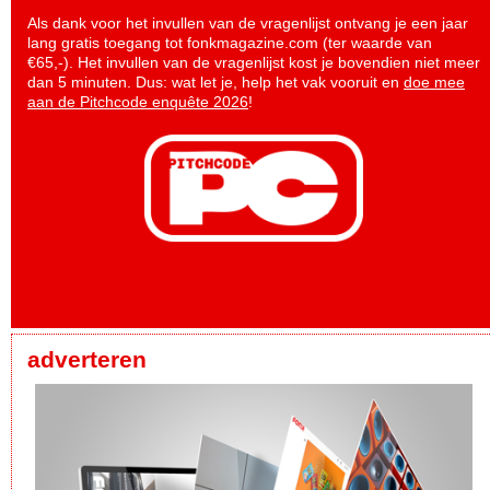
Als dank voor het invullen van de vragenlijst ontvang je een jaar
lang gratis toegang tot fonkmagazine.com (ter waarde van
€65,-). Het invullen van de vragenlijst kost je bovendien niet meer
dan 5 minuten. Dus: wat let je, help het vak vooruit en
doe mee
aan de Pitchcode enquête 2026
!
adverteren