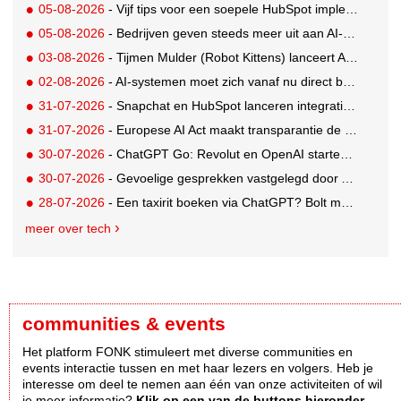
05-08-2026
- Vijf tips voor een soepele HubSpot implementatie
05-08-2026
- Bedrijven geven steeds meer uit aan AI-native tools: Anthropic grootste stijger, OpenAI koploper
03-08-2026
- Tijmen Mulder (Robot Kittens) lanceert AI-assisted softwarebedrijf aiaicaptain
02-08-2026
- AI-systemen moet zich vanaf nu direct bekendmaken
31-07-2026
- Snapchat en HubSpot lanceren integratie voor soepelere leadconversie
31-07-2026
- Europese AI Act maakt transparantie de nieuwe standaard voor AI
30-07-2026
- ChatGPT Go: Revolut en OpenAI starten internationale samenwerking
30-07-2026
- Gevoelige gesprekken vastgelegd door AI: Kind & meer, Zij aan Zij en Aventurijn kiezen voor Notizy
28-07-2026
- Een taxirit boeken via ChatGPT? Bolt maakt het mogelijk
meer over tech
communities & events
Het platform FONK stimuleert met diverse communities en
events interactie tussen en met haar lezers en volgers. Heb je
interesse om deel te nemen aan één van onze activiteiten of wil
je meer informatie?
Klik op een van de buttons hieronder.