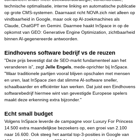
technische optimalisatie, interne linking en automatische publicatie
op grote CMS-systemen. Daarnaast richt NOVA zich niet alleen op
vindbaarheid in Google, maar ook op AI-zoekmachines als
Claude, ChatGPT en Gemini. Daarmee haakt InSpace in op de
opkomst van GEO: Generative Engine Optimization, zichtbaarheid
binnen AI-gegenereerde antwoorden.
Eindhovens software bedrijf vs de reuzen
"Deze prijs bevestigt dat de SEO-markt fundamenteel aan het
veranderen is", zegt
Jelle Engels
, mede-oprichter bij InSpace.
"Waar traditionele partijen vooral blijven opschalen met mensen
en uren, laat InSpace zien dat slimme AI-software sneller,
schaalbaarder en efficiënter kan werken. Dat juist een Eindhovens
softwarebedrijf hiermee wint van gevestigde Europese spelers
maakt deze erkenning extra bijzonder."
Echt small budget
Volgens InSpace leverde de campagne voor Luxury For Princess
14.500 extra maandelijkse bezoekers op, een groei van 2.100
naar 16.600. Ook steeg het aantal top-3-posities in Google van