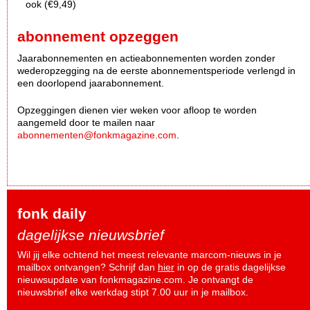
ook (€9,49)
abonnement opzeggen
Jaarabonnementen en actieabonnementen worden zonder
wederopzegging na de eerste abonnementsperiode verlengd in
een doorlopend jaarabonnement.
Opzeggingen dienen vier weken voor afloop te worden
aangemeld door te mailen naar
abonnementen@fonkmagazine.com
.
fonk daily
dagelijkse nieuwsbrief
Wil jij elke ochtend het meest relevante marcom-nieuws in je
mailbox ontvangen? Schrijf dan
hier
in op de gratis dagelijkse
nieuwsupdate van fonkmagazine.com. Je ontvangt de
nieuwsbrief elke werkdag stipt 7.00 uur in je mailbox.