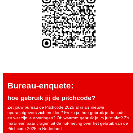
Bureau-enquete:
hoe gebruik jij de pitchcode?
Zet jouw bureau de Pitchcode 2025 al in als nieuwe
opdrachtgevers zich melden? En zo ja, hoe gebruik je de code
en wat zijn je ervaringen? Of: waarom gebruik je ‘m juist niet? Zo
maar een paar vragen uit de nul-meting over het gebruik van de
Pitchcode 2025 in Nederland.