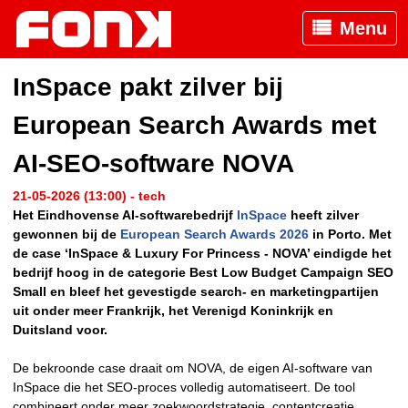
Menu
InSpace pakt zilver bij
European Search Awards met
AI-SEO-software NOVA
21-05-2026 (13:00) - tech
Het Eindhovense AI-softwarebedrijf
InSpace
heeft zilver
gewonnen bij de
European Search Awards 2026
in Porto. Met
de case ‘InSpace & Luxury For Princess - NOVA’ eindigde het
bedrijf hoog in de categorie Best Low Budget Campaign SEO
Small en bleef het gevestigde search- en marketingpartijen
uit onder meer Frankrijk, het Verenigd Koninkrijk en
Duitsland voor.
De bekroonde case draait om NOVA, de eigen AI-software van
InSpace die het SEO-proces volledig automatiseert. De tool
combineert onder meer zoekwoordstrategie, contentcreatie,