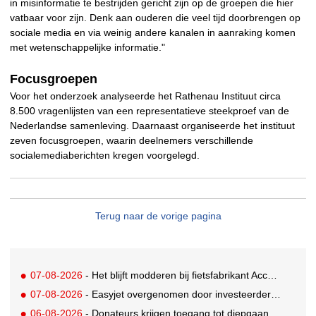
in misinformatie te bestrijden gericht zijn op de groepen die hier
vatbaar voor zijn. Denk aan ouderen die veel tijd doorbrengen op
sociale media en via weinig andere kanalen in aanraking komen
met wetenschappelijke informatie."
Focusgroepen
Voor het onderzoek analyseerde het Rathenau Instituut circa
8.500 vragenlijsten van een representatieve steekproef van de
Nederlandse samenleving. Daarnaast organiseerde het instituut
zeven focusgroepen, waarin deelnemers verschillende
socialemediaberichten kregen voorgelegd.
Terug naar de vorige pagina
07-08-2026
- Het blijft modderen bij fietsfabrikant Accell. Krijgt uitstel van betaling
07-08-2026
- Easyjet overgenomen door investeerder Apollo
06-08-2026
- Donateurs krijgen toegang tot diepgaandere informatie over goede doelen