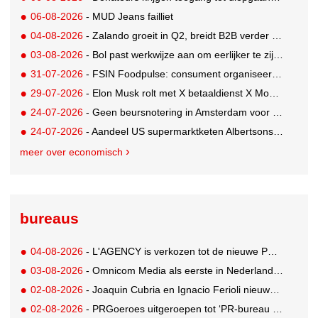
06-08-2026
- MUD Jeans failliet
04-08-2026
- Zalando groeit in Q2, breidt B2B verder uit en innoveert met AI
03-08-2026
- Bol past werkwijze aan om eerlijker te zijn naar verkopers en consumenten
31-07-2026
- FSIN Foodpulse: consument organiseert eet- en koopgedrag bewuster
29-07-2026
- Elon Musk rolt met X betaaldienst X Money uit in VS: zorgen in Washington
24-07-2026
- Geen beursnotering in Amsterdam voor nieuw concern voedingsmerken Unilever
24-07-2026
- Aandeel US supermarktketen Albertsons daalt 21%. Volgt Ahold Delhaize?
meer over economisch
bureaus
04-08-2026
- L'AGENCY is verkozen tot de nieuwe PR-partner van KoRo
03-08-2026
- Omnicom Media als eerste in Nederland actief met advertenties in ChatGPT
02-08-2026
- Joaquin Cubria en Ignacio Ferioli nieuwe Global CCO’s GUT, Renata Neumann Global Head of Production
02-08-2026
- PRGoeroes uitgeroepen tot ‘PR-bureau van het jaar 2026’