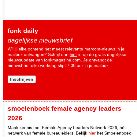
fonk daily
dagelijkse nieuwsbrief
Wil jij elke ochtend het meest relevante marcom-nieuws in je
mailbox ontvangen? Schrijf dan
hier
in op de gratis dagelijkse
nieuwsupdate van fonkmagazine.com. Je ontvangt de
nieuwsbrief elke werkdag stipt 7.00 uur in je mailbox.
Inschrijven
smoelenboek female agency leaders
2026
Maak kennis met Female Agency Leaders Netwerk 2026, hèt
netwerk van female bureauleiders! Bekijk
hier
het Smoelenboek