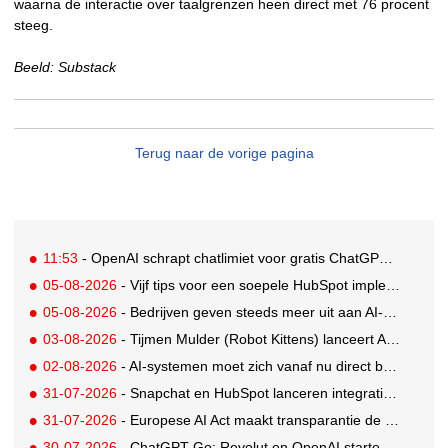
waarna de interactie over taalgrenzen heen direct met 76 procent
steeg.
Beeld: Substack
Terug naar de vorige pagina
11:53
- OpenAI schrapt chatlimiet voor gratis ChatGPT-gebruikers
05-08-2026
- Vijf tips voor een soepele HubSpot implementatie
05-08-2026
- Bedrijven geven steeds meer uit aan AI-native tools: Anthropic grootste stijger, OpenAI koploper
03-08-2026
- Tijmen Mulder (Robot Kittens) lanceert AI-assisted softwarebedrijf aiaicaptain
02-08-2026
- AI-systemen moet zich vanaf nu direct bekendmaken
31-07-2026
- Snapchat en HubSpot lanceren integratie voor soepelere leadconversie
31-07-2026
- Europese AI Act maakt transparantie de nieuwe standaard voor AI
30-07-2026
- ChatGPT Go: Revolut en OpenAI starten internationale samenwerking