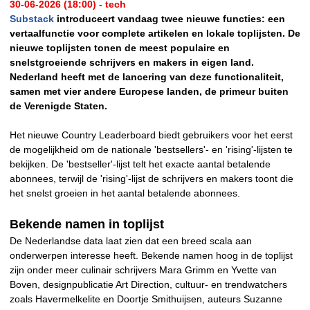
30-06-2026 (18:00) - tech
Substack
introduceert vandaag twee nieuwe functies: een
vertaalfunctie voor complete artikelen en lokale toplijsten. De
nieuwe toplijsten tonen de meest populaire en
snelstgroeiende schrijvers en makers in eigen land.
Nederland heeft met de lancering van deze functionaliteit,
samen met vier andere Europese landen, de primeur buiten
de Verenigde Staten.
Het nieuwe Country Leaderboard biedt gebruikers voor het eerst
de mogelijkheid om de nationale 'bestsellers'- en 'rising'-lijsten te
bekijken. De 'bestseller'-lijst telt het exacte aantal betalende
abonnees, terwijl de 'rising'-lijst de schrijvers en makers toont die
het snelst groeien in het aantal betalende abonnees.
Bekende namen in toplijst
De Nederlandse data laat zien dat een breed scala aan
onderwerpen interesse heeft. Bekende namen hoog in de toplijst
zijn onder meer culinair schrijvers Mara Grimm en Yvette van
Boven, designpublicatie Art Direction, cultuur- en trendwatchers
zoals Havermelkelite en Doortje Smithuijsen, auteurs Suzanne