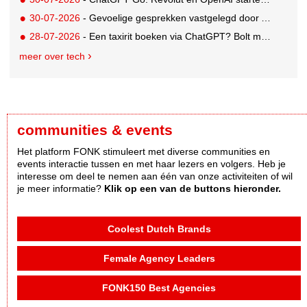
30-07-2026
- Gevoelige gesprekken vastgelegd door AI: Kind & meer, Zij aan Zij en Aventurijn kiezen voor Notizy
28-07-2026
- Een taxirit boeken via ChatGPT? Bolt maakt het mogelijk
meer over tech
communities & events
Het platform FONK stimuleert met diverse communities en
events interactie tussen en met haar lezers en volgers. Heb je
interesse om deel te nemen aan één van onze activiteiten of wil
je meer informatie?
Klik op een van de buttons hieronder.
Coolest Dutch Brands
Female Agency Leaders
FONK150 Best Agencies