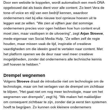
Door een website te koppelen, wordt automatisch een merk-DNA
opgebouwd dat als basis dient voor alle content. Zo leert Vera de
tone-of-voice en stijl van een bedrijf kennen, waardoor
ondernemers niet bij elke nieuwe tool opnieuw hoeven uit te
leggen wat ze willen. "We zien al vijftien jaar dat sommige
ondernemers precies voor ogen hebben hoe hun content eruit
moet zien, maar vastlopen in de uitvoering", zegt
Arjan Stroeve
,
mede-eigenaar van Social Media Hulp. "Ze willen zelf de regie
houden, maar missen vaak de tijd, inspiratie of creatieve
vaardigheden om die ideeën goed te vertalen naar content. Met
het platform openen we de deur naar veel meer creatieve
mogelijkheden, zonder dat ondernemers alle technische kennis
zelf hoeven te hebben."
Drempel wegnemen
Volgens
Stroeve
draait de introductie niet om technologie om de
technologie, maar om het verlagen van de drempel om zichtbaar
te blijven. "Het gaat niet om nog meer technologie, maar om het
wegnemen van drempels", zegt hij. “We maken het makkelijker
om consequent zichtbaar te zijn, zonder dat je eerst tien systemen
hoeft te begrijpen. Zo kunnen ook kleinere ondernemers