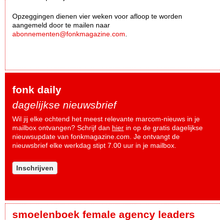
Opzeggingen dienen vier weken voor afloop te worden
aangemeld door te mailen naar
abonnementen@fonkmagazine.com
.
fonk daily
dagelijkse nieuwsbrief
Wil jij elke ochtend het meest relevante marcom-nieuws in je
mailbox ontvangen? Schrijf dan
hier
in op de gratis dagelijkse
nieuwsupdate van fonkmagazine.com. Je ontvangt de
nieuwsbrief elke werkdag stipt 7.00 uur in je mailbox.
Inschrijven
smoelenboek female agency leaders