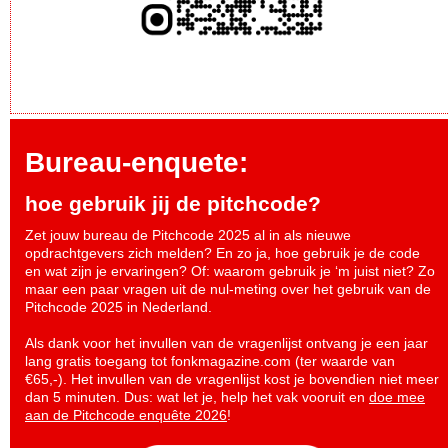
Bureau-enquete:
hoe gebruik jij de pitchcode?
Zet jouw bureau de Pitchcode 2025 al in als nieuwe
opdrachtgevers zich melden? En zo ja, hoe gebruik je de code
en wat zijn je ervaringen? Of: waarom gebruik je ‘m juist niet? Zo
maar een paar vragen uit de nul-meting over het gebruik van de
Pitchcode 2025 in Nederland.
Als dank voor het invullen van de vragenlijst ontvang je een jaar
lang gratis toegang tot fonkmagazine.com (ter waarde van
€65,-). Het invullen van de vragenlijst kost je bovendien niet meer
dan 5 minuten. Dus: wat let je, help het vak vooruit en
doe mee
aan de Pitchcode enquête 2026
!