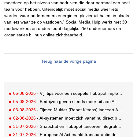
meedoen op het niveau van bedrijven die daar normaal een heel
team voor hebben. Uiteindelijk moet social media weer iets
worden waar ondernemers energie en plezier uit halen, in plaats
van iets waar ze op vastlopen.” Social Media Hulp werkt met 30
medewerkers en ondersteunt dagelijks 250 ondernemers en
organisaties bij hun online zichtbaarheid.
Terug naar de vorige pagina
05-08-2026
- Vijf tips voor een soepele HubSpot implementatie
05-08-2026
- Bedrijven geven steeds meer uit aan AI-native tools: Anthropic grootste stijger, OpenAI koploper
03-08-2026
- Tijmen Mulder (Robot Kittens) lanceert AI-assisted softwarebedrijf aiaicaptain
02-08-2026
- AI-systemen moet zich vanaf nu direct bekendmaken
31-07-2026
- Snapchat en HubSpot lanceren integratie voor soepelere leadconversie
31-07-2026
- Europese AI Act maakt transparantie de nieuwe standaard voor AI