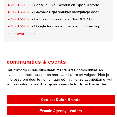
30-07-2026
- ChatGPT Go: Revolut en OpenAI starten internationale samenwerking
30-07-2026
- Gevoelige gesprekken vastgelegd door AI: Kind & meer, Zij aan Zij en Aventurijn kiezen voor Notizy
28-07-2026
- Een taxirit boeken via ChatGPT? Bolt maakt het mogelijk
23-07-2026
- Google trekt eigen diensten voor en krijgt boete van €890 miljoen
meer over tech
communities & events
Het platform FONK stimuleert met diverse communities en
events interactie tussen en met haar lezers en volgers. Heb je
interesse om deel te nemen aan één van onze activiteiten of wil
je meer informatie?
Klik op een van de buttons hieronder.
Coolest Dutch Brands
Female Agency Leaders