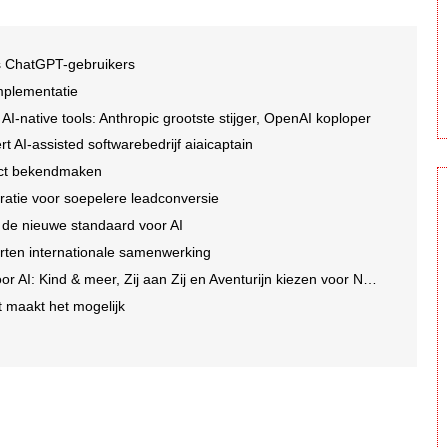
is ChatGPT-gebruikers
implementatie
I-native tools: Anthropic grootste stijger, OpenAI koploper
t AI-assisted softwarebedrijf aiaicaptain
rect bekendmaken
ratie voor soepelere leadconversie
 de nieuwe standaard voor AI
rten internationale samenwerking
I: Kind & meer, Zij aan Zij en Aventurijn kiezen voor Notizy
t maakt het mogelijk