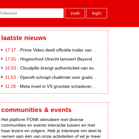
zoek
login
laatste nieuws
17:17 -
Prime Video deelt officiële trailer van L*VE KLEINE
17:01 -
Hogeschool Utrecht lanceert Beyond Campus binnen International Creative Business
16:53 -
Cloudpillo brengt authenticiteit van social naar tv
11:53 -
OpenAI schrapt chatlimiet voor gratis ChatGPT-gebruikers
11:28 -
Meta moet in VS grootste schadevergoeding ooit betalen: 567 miljoen dollar
communities & events
Het platform FONK stimuleert met diverse
communities en events interactie tussen en met
haar lezers en volgers. Heb je interesse om deel te
nemen aan één van onze activiteiten of wil je meer