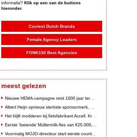
informatie?
Klik op een van de buttons
hieronder.
Coolest Dutch Brands
Female Agency Leaders
FONK150 Best Agencies
meest gelezen
Nieuwe HEMA-campagne reist 1000 jaar terug in de tijd naar 'Hemastein'
Albert Heijn opnieuw sterkste sponsormerk, PostNL daalt
Het blijft modderen bij fietsfabrikant Accell. Krijgt uitstel van betaling
Eerste ‘loeiende’ Müllermilk-fles van €25.000,- gevonden
Voormalig MOJO-directeur start eerste country radiozender van Nederland