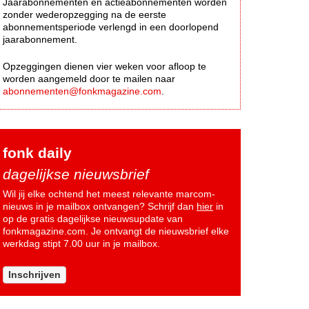
Jaarabonnementen en actieabonnementen worden
zonder wederopzegging na de eerste
abonnementsperiode verlengd in een doorlopend
jaarabonnement.
Opzeggingen dienen vier weken voor afloop te
worden aangemeld door te mailen naar
abonnementen@fonkmagazine.com
.
fonk daily
dagelijkse nieuwsbrief
Wil jij elke ochtend het meest relevante marcom-
nieuws in je mailbox ontvangen? Schrijf dan
hier
in
op de gratis dagelijkse nieuwsupdate van
fonkmagazine.com. Je ontvangt de nieuwsbrief elke
werkdag stipt 7.00 uur in je mailbox.
Inschrijven