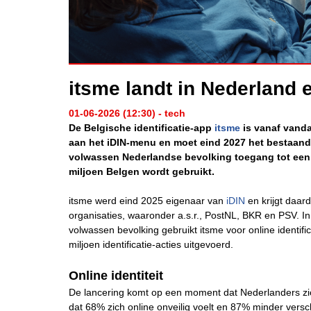
itsme landt in Nederland e
01-06-2026 (12:30) - tech
De Belgische identificatie-app
itsme
is vanaf vanda
aan het iDIN-menu en moet eind 2027 het bestaande
volwassen Nederlandse bevolking toegang tot een n
miljoen Belgen wordt gebruikt.
itsme werd eind 2025 eigenaar van
iDIN
en krijgt daa
organisaties, waaronder a.s.r., PostNL, BKR en PSV. I
volwassen bevolking gebruikt itsme voor online identifi
miljoen identificatie-acties uitgevoerd.
Online identiteit
De lancering komt op een moment dat Nederlanders zich
dat 68% zich online onveilig voelt en 87% minder vers