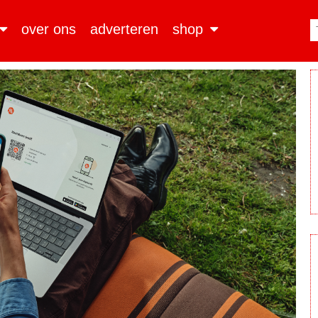
over ons
adverteren
shop