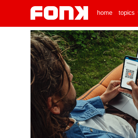
home
topics