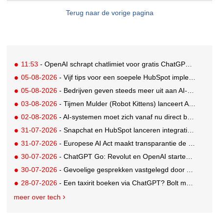
Terug naar de vorige pagina
11:53
- OpenAI schrapt chatlimiet voor gratis ChatGPT-gebruikers
05-08-2026
- Vijf tips voor een soepele HubSpot implementatie
05-08-2026
- Bedrijven geven steeds meer uit aan AI-native tools: Anthropic grootste stijger, OpenAI koploper
03-08-2026
- Tijmen Mulder (Robot Kittens) lanceert AI-assisted softwarebedrijf aiaicaptain
02-08-2026
- AI-systemen moet zich vanaf nu direct bekendmaken
31-07-2026
- Snapchat en HubSpot lanceren integratie voor soepelere leadconversie
31-07-2026
- Europese AI Act maakt transparantie de nieuwe standaard voor AI
30-07-2026
- ChatGPT Go: Revolut en OpenAI starten internationale samenwerking
30-07-2026
- Gevoelige gesprekken vastgelegd door AI: Kind & meer, Zij aan Zij en Aventurijn kiezen voor Notizy
28-07-2026
- Een taxirit boeken via ChatGPT? Bolt maakt het mogelijk
meer over tech