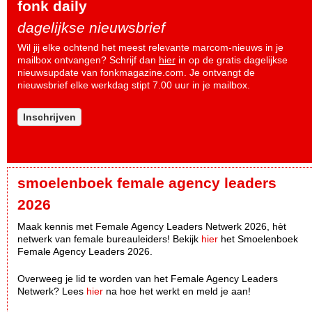
fonk daily
dagelijkse nieuwsbrief
Wil jij elke ochtend het meest relevante marcom-nieuws in je
mailbox ontvangen? Schrijf dan
hier
in op de gratis dagelijkse
nieuwsupdate van fonkmagazine.com. Je ontvangt de
nieuwsbrief elke werkdag stipt 7.00 uur in je mailbox.
Inschrijven
smoelenboek female agency leaders
2026
Maak kennis met Female Agency Leaders Netwerk 2026, hèt
netwerk van female bureauleiders! Bekijk
hier
het Smoelenboek
Female Agency Leaders 2026.
Overweeg je lid te worden van het Female Agency Leaders
Netwerk? Lees
hier
na hoe het werkt en meld je aan!