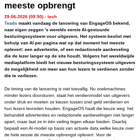
meeste opbrengt
29-06-2026 (09:50) - tech
Teads
maakt vandaag de lancering van EngageOS bekend,
naar eigen zeggen 's werelds eerste AI-gestuurde
besturingssysteem voor uitgevers. Het systeem beslist met
behulp van AI per pagina wat op dat moment het meeste
oplevert: een advertentie, of een redactionele aanbeveling
die de lezer langer op de site houdt. Volgens het wereldwijde
mediaplatform biedt het nieuwe besturingssysteem uitgevers
de mogelijkheid om meer aan hun lezers te verdienen zonder
die te verliezen.
De timing van de lancering is niet toevallig. Nu zoekmachines
minder lezers doorsturen, staat het verdienmodel van uitgevers
onder druk en moeten ze kiezen tussen snel geld verdienen en
hun lezers tevreden houden. EngageOS haalt die keuze weg: het
behandelt advertenties en redactionele aanbevelingen niet langer
apart, maar laat ze in één veiling tegen elkaar bieden. Daarbij
bepaalt een AI-model op basis van actuele data welke keuze over
de hele sessie de meeste opbrengst oplevert. Voor de