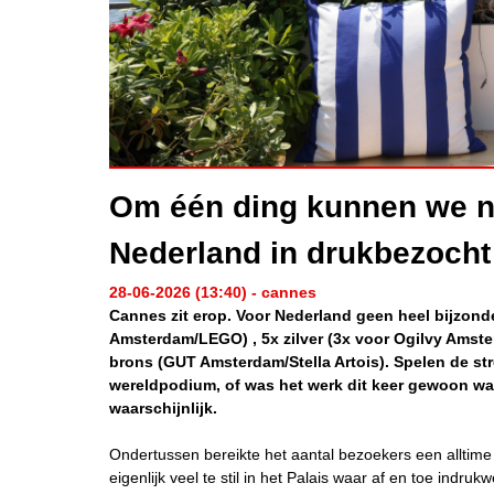
Om één ding kunnen we ni
Nederland in drukbezoch
28-06-2026 (13:40) - cannes
Cannes zit erop. Voor Nederland geen heel bijzond
Amsterdam/LEGO) , 5x zilver (3x voor Ogilvy Amst
brons (GUT Amsterdam/Stella Artois). Spelen de str
wereldpodium, of was het werk dit keer gewoon wat
waarschijnlijk.
Ondertussen bereikte het aantal bezoekers een alltim
eigenlijk veel te stil in het Palais waar af en toe indr