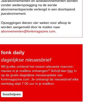
Jaarabonnementen en actieabonnementen worden
zonder wederopzegging na de eerste
abonnementsperiode verlengd in een doorlopend
jaarabonnement.
Opzeggingen dienen vier weken voor afloop te
worden aangemeld door te mailen naar
abonnementen@fonkmagazine.com
.
fonk daily
dagelijkse nieuwsbrief
Wil jij elke ochtend het meest relevante marcom-
nieuws in je mailbox ontvangen? Schrijf dan
hier
in
op de gratis dagelijkse nieuwsupdate van
fonkmagazine.com. Je ontvangt de nieuwsbrief elke
werkdag stipt 7.00 uur in je mailbox.
Inschrijven