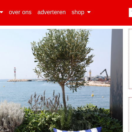
over ons
adverteren
shop