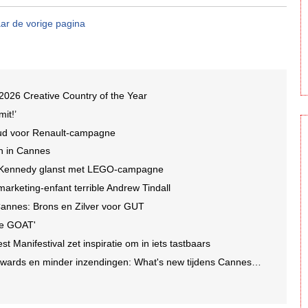
ar de vorige pagina
2026 Creative Country of the Year
it!’
oud voor Renault-campagne
ch in Cannes
n+Kennedy glanst met LEGO-campagne
arketing-enfant terrible Andrew Tindall
Cannes: Brons en Zilver voor GUT
de GOAT'
est Manifestival zet inspiratie om in iets tastbaars
ards en minder inzendingen: What's new tijdens Cannes 2026?