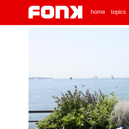
home
topics