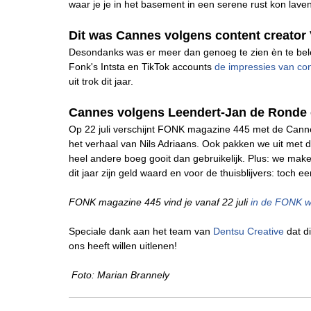
waar je je in het basement in een serene rust kon lav
Dit was Cannes volgens content creator 
Desondanks was er meer dan genoeg te zien èn te bel
Fonk's Intsta en TikTok accounts
de impressies van con
uit trok dit jaar.
Cannes volgens Leendert-Jan de Ronde 
Op 22 juli verschijnt FONK magazine 445 met de Canne
het verhaal van Nils Adriaans. Ook pakken we uit met 
heel andere boeg gooit dan gebruikelijk. Plus: we ma
dit jaar zijn geld waard en voor de thuisblijvers: toch e
FONK magazine 445 vind je vanaf 22 juli
in de FONK 
Speciale dank aan het team van
Dentsu Creative
dat di
ons heeft willen uitlenen!
Foto: Marian Brannely