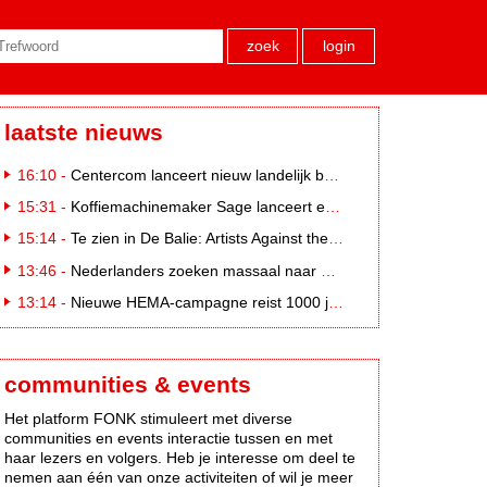
zoek
login
laatste nieuws
16:10 -
Centercom lanceert nieuw landelijk buitereclamenetwerk: City Cubes
15:31 -
Koffiemachinemaker Sage lanceert e-commerceplatform voor koffieliefhebbers
15:14 -
Te zien in De Balie: Artists Against the Kremlin III
13:46 -
Nederlanders zoeken massaal naar eclipsbrillen op Marktplaats
13:14 -
Nieuwe HEMA-campagne reist 1000 jaar terug in de tijd naar 'Hemastein'
communities & events
Het platform FONK stimuleert met diverse
communities en events interactie tussen en met
haar lezers en volgers. Heb je interesse om deel te
nemen aan één van onze activiteiten of wil je meer