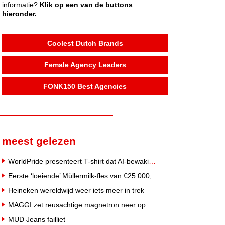
informatie?
Klik op een van de buttons
hieronder.
Coolest Dutch Brands
Female Agency Leaders
FONK150 Best Agencies
meest gelezen
WorldPride presenteert T-shirt dat AI-bewakingscamera's misleidt
Eerste ‘loeiende’ Müllermilk-fles van €25.000,- gevonden
Heineken wereldwijd weer iets meer in trek
MAGGI zet reusachtige magnetron neer op Solar Festival
MUD Jeans failliet