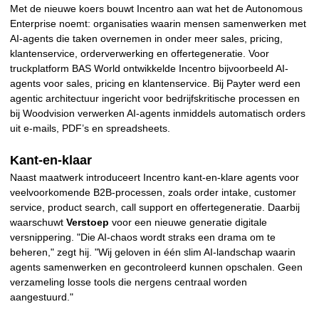
Met de nieuwe koers bouwt Incentro aan wat het de Autonomous
Enterprise noemt: organisaties waarin mensen samenwerken met
AI-agents die taken overnemen in onder meer sales, pricing,
klantenservice, orderverwerking en offertegeneratie. Voor
truckplatform BAS World ontwikkelde Incentro bijvoorbeeld AI-
agents voor sales, pricing en klantenservice. Bij Payter werd een
agentic architectuur ingericht voor bedrijfskritische processen en
bij Woodvision verwerken AI-agents inmiddels automatisch orders
uit e-mails, PDF’s en spreadsheets.
Kant-en-klaar
Naast maatwerk introduceert Incentro kant-en-klare agents voor
veelvoorkomende B2B-processen, zoals order intake, customer
service, product search, call support en offertegeneratie. Daarbij
waarschuwt
Verstoep
voor een nieuwe generatie digitale
versnippering. "Die AI-chaos wordt straks een drama om te
beheren," zegt hij. "Wij geloven in één slim AI-landschap waarin
agents samenwerken en gecontroleerd kunnen opschalen. Geen
verzameling losse tools die nergens centraal worden
aangestuurd."