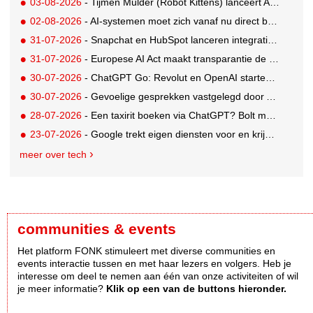
03-08-2026
- Tijmen Mulder (Robot Kittens) lanceert AI-assisted softwarebedrijf aiaicaptain
02-08-2026
- AI-systemen moet zich vanaf nu direct bekendmaken
31-07-2026
- Snapchat en HubSpot lanceren integratie voor soepelere leadconversie
31-07-2026
- Europese AI Act maakt transparantie de nieuwe standaard voor AI
30-07-2026
- ChatGPT Go: Revolut en OpenAI starten internationale samenwerking
30-07-2026
- Gevoelige gesprekken vastgelegd door AI: Kind & meer, Zij aan Zij en Aventurijn kiezen voor Notizy
28-07-2026
- Een taxirit boeken via ChatGPT? Bolt maakt het mogelijk
23-07-2026
- Google trekt eigen diensten voor en krijgt boete van €890 miljoen
meer over tech
communities & events
Het platform FONK stimuleert met diverse communities en
events interactie tussen en met haar lezers en volgers. Heb je
interesse om deel te nemen aan één van onze activiteiten of wil
je meer informatie?
Klik op een van de buttons hieronder.