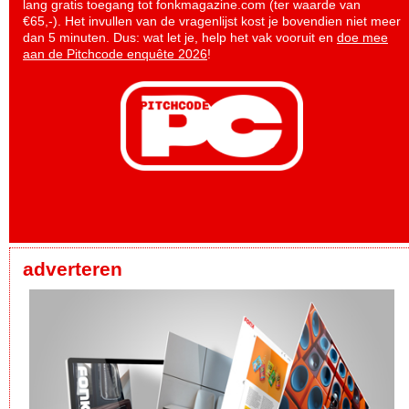
lang gratis toegang tot fonkmagazine.com (ter waarde van
€65,-). Het invullen van de vragenlijst kost je bovendien niet meer
dan 5 minuten. Dus: wat let je, help het vak vooruit en
doe mee
aan de Pitchcode enquête 2026
!
adverteren