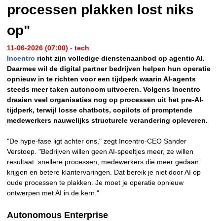
processen plakken lost niks
op"
11-06-2026 (07:00) - tech
Incentro
richt zijn volledige dienstenaanbod op agentic AI.
Daarmee wil de digital partner bedrijven helpen hun operatie
opnieuw in te richten voor een tijdperk waarin AI-agents
steeds meer taken autonoom uitvoeren. Volgens Incentro
draaien veel organisaties nog op processen uit het pre-AI-
tijdperk, terwijl losse chatbots, copilots of promptende
medewerkers nauwelijks structurele verandering opleveren.
"De hype-fase ligt achter ons," zegt Incentro-CEO Sander
Verstoep. "Bedrijven willen geen AI-speeltjes meer, ze willen
resultaat: snellere processen, medewerkers die meer gedaan
krijgen en betere klantervaringen. Dat bereik je niet door AI op
oude processen te plakken. Je moet je operatie opnieuw
ontwerpen met AI in de kern."
Autonomous Enterprise