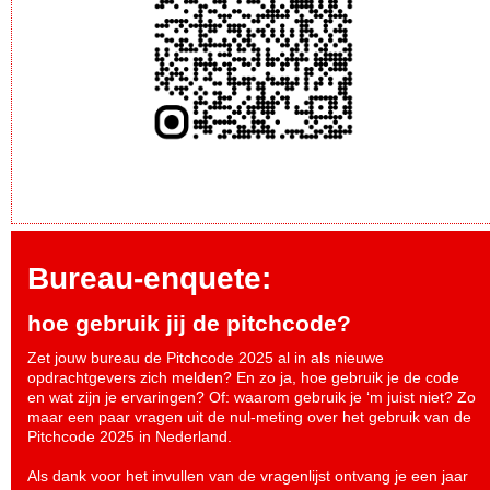
Bureau-enquete:
hoe gebruik jij de pitchcode?
Zet jouw bureau de Pitchcode 2025 al in als nieuwe
opdrachtgevers zich melden? En zo ja, hoe gebruik je de code
en wat zijn je ervaringen? Of: waarom gebruik je ‘m juist niet? Zo
maar een paar vragen uit de nul-meting over het gebruik van de
Pitchcode 2025 in Nederland.
Als dank voor het invullen van de vragenlijst ontvang je een jaar