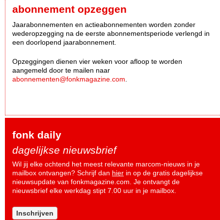
abonnement opzeggen
Jaarabonnementen en actieabonnementen worden zonder
wederopzegging na de eerste abonnementsperiode verlengd in
een doorlopend jaarabonnement.
Opzeggingen dienen vier weken voor afloop te worden
aangemeld door te mailen naar
abonnementen@fonkmagazine.com
.
fonk daily
dagelijkse nieuwsbrief
Wil jij elke ochtend het meest relevante marcom-nieuws in je
mailbox ontvangen? Schrijf dan
hier
in op de gratis dagelijkse
nieuwsupdate van fonkmagazine.com. Je ontvangt de
nieuwsbrief elke werkdag stipt 7.00 uur in je mailbox.
Inschrijven