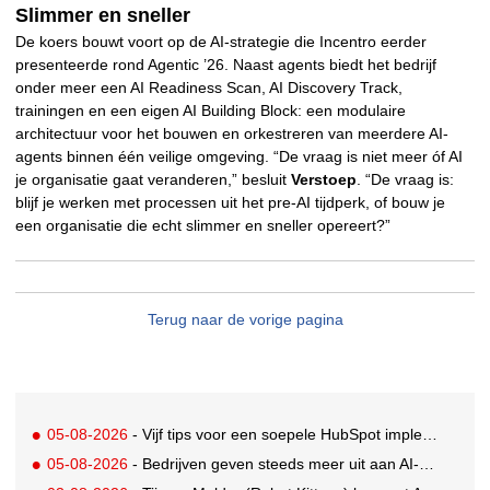
Slimmer en sneller
De koers bouwt voort op de AI-strategie die Incentro eerder
presenteerde rond Agentic ’26. Naast agents biedt het bedrijf
onder meer een AI Readiness Scan, AI Discovery Track,
trainingen en een eigen AI Building Block: een modulaire
architectuur voor het bouwen en orkestreren van meerdere AI-
agents binnen één veilige omgeving. “De vraag is niet meer óf AI
je organisatie gaat veranderen,” besluit
Verstoep
. “De vraag is:
blijf je werken met processen uit het pre-AI tijdperk, of bouw je
een organisatie die echt slimmer en sneller opereert?”
Terug naar de vorige pagina
05-08-2026
- Vijf tips voor een soepele HubSpot implementatie
05-08-2026
- Bedrijven geven steeds meer uit aan AI-native tools: Anthropic grootste stijger, OpenAI koploper