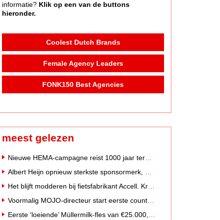
informatie?
Klik op een van de buttons
hieronder.
Coolest Dutch Brands
Female Agency Leaders
FONK150 Best Agencies
meest gelezen
Nieuwe HEMA-campagne reist 1000 jaar terug in de tijd naar 'Hemastein'
Albert Heijn opnieuw sterkste sponsormerk, PostNL daalt
Het blijft modderen bij fietsfabrikant Accell. Krijgt uitstel van betaling
Voormalig MOJO-directeur start eerste country radiozender van Nederland
Eerste ‘loeiende’ Müllermilk-fles van €25.000,- gevonden