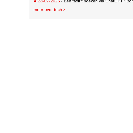
28-07-2026
- Een taxirit boeken via ChatGPT? Bol
meer over tech