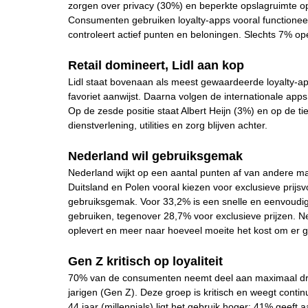
zorgen over privacy (30%) en beperkte opslagruimte op
Consumenten gebruiken loyalty-apps vooral functione
controleert actief punten en beloningen. Slechts 7% o
Retail domineert, Lidl aan kop
Lidl staat bovenaan als meest gewaardeerde loyalty-a
favoriet aanwijst. Daarna volgen de internationale ap
Op de zesde positie staat Albert Heijn (3%) en op de tie
dienstverlening, utilities en zorg blijven achter.
Nederland wil gebruiksgemak
Nederland wijkt op een aantal punten af van andere m
Duitsland en Polen vooral kiezen voor exclusieve prijs
gebruiksgemak. Voor 33,2% is een snelle en eenvoudige
gebruiken, tegenover 28,7% voor exclusieve prijzen.
oplevert en meer naar hoeveel moeite het kost om er 
Gen Z kritisch op loyaliteit
70% van de consumenten neemt deel aan maximaal drie
jarigen (Gen Z). Deze groep is kritisch en weegt contin
44 jaar (millennials) ligt het gebruik hoger: 41% geeft 