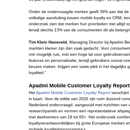
Onder de ondervraagde merken geeft 39% aan dat de ei
volledige aansluiting tussen mobile loyalty en CRM, ter
onderzoek zien dat merken hun prioriteiten niet altijd
terwijl slechts 13% van de consumenten dit als belangrij
Tim Klein Haneveld
, Managing Director bij Apadmi Ben
markten kleiner zijn dan vaak gedacht. Voor consument
min mogelijk ruis, met een hoge lat voor gebruikservarin
features en personalisatie, terwijl gebruikers vooral ov
keuzes maken, krijgen een vaste plek in het dagelijk
loyaliteit.”
Apadmi Mobile Customer Loyalty Report
Het
Apadmi Mobile Customer Loyalty Report
verschijnt
in kaart. Voor de editie van 2026 zijn ruim duizend con
Nederland ondervraagd, aangevuld met inzichten van vij
researchpanels en vormen een representatieve afspiegel
met deelnemers van 18 tot 65+. Het onderzoek combin
loyaltyverantwoordelijken bij grote Europese merken en
mobiele loyaliteitsprogramma’s.