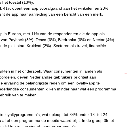
 het toestel (13%).
el. 41% opent een app voorafgaand aan het winkelen en 23%
pent de app naar aanleiding van een bericht van een merk.
pp in Europa, met 11% van de respondenten die de app als
ps van Payback (8%), Tesco (6%), Biedronka (6%) en Nectar (4%).
nde plek staat Kruidvat (2%). Sectoren als travel, financiële
arkten in het onderzoek. Waar consumenten in landen als
voordelen, geven Nederlandse gebruikers prioriteit aan
 ervaring de belangrijkste reden om een loyalty-app te
 Nederlandse consumenten kijken minder naar wat een programma
gebruik van te maken.
 loyaltyprogramma’s, wat oploopt tot 84% onder 18- tot 24-
u af of een programma de moeite waard blijft. In de groep 35 tot
aan lid te zijn van vier of meer programma’s.