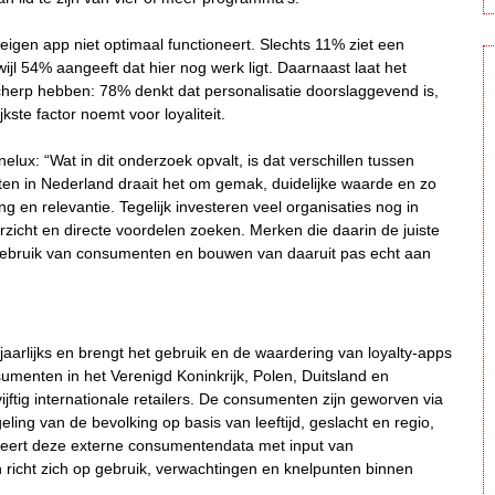
gen app niet optimaal functioneert. Slechts 11% ziet een
wijl 54% aangeeft dat hier nog werk ligt. Daarnaast laat het
 scherp hebben: 78% denkt dat personalisatie doorslaggevend is,
kste factor noemt voor loyaliteit.
elux: “Wat in dit onderzoek opvalt, is dat verschillen tussen
en in Nederland draait het om gemak, duidelijke waarde en zo
g en relevantie. Tegelijk investeren veel organisaties nog in
erzicht en directe voordelen zoeken. Merken die daarin de juiste
s gebruik van consumenten en bouwen van daaruit pas echt aan
 jaarlijks en brengt het gebruik en de waardering van loyalty-apps
sumenten in het Verenigd Koninkrijk, Polen, Duitsland en
ftig internationale retailers. De consumenten zijn geworven via
ing van de bevolking op basis van leeftijd, geslacht en regio,
eert deze externe consumentendata met input van
 richt zich op gebruik, verwachtingen en knelpunten binnen