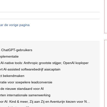
ar de vorige pagina
is ChatGPT-gebruikers
implementatie
I-native tools: Anthropic grootste stijger, OpenAI koploper
t AI-assisted softwarebedrijf aiaicaptain
rect bekendmaken
ratie voor soepelere leadconversie
 de nieuwe standaard voor AI
rten internationale samenwerking
I: Kind & meer, Zij aan Zij en Aventurijn kiezen voor Notizy