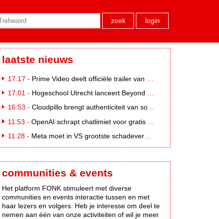
zoek
login
laatste nieuws
17:17 -
Prime Video deelt officiële trailer van L*VE KLEINE
17:01 -
Hogeschool Utrecht lanceert Beyond Campus binnen International Creative Business
16:53 -
Cloudpillo brengt authenticiteit van social naar tv
11:53 -
OpenAI schrapt chatlimiet voor gratis ChatGPT-gebruikers
11:28 -
Meta moet in VS grootste schadevergoeding ooit betalen: 567 miljoen dollar
communities & events
Het platform FONK stimuleert met diverse
communities en events interactie tussen en met
haar lezers en volgers. Heb je interesse om deel te
nemen aan één van onze activiteiten of wil je meer