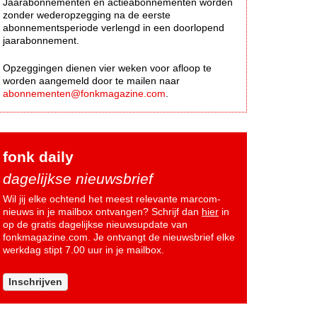
Jaarabonnementen en actieabonnementen worden
zonder wederopzegging na de eerste
abonnementsperiode verlengd in een doorlopend
jaarabonnement.
Opzeggingen dienen vier weken voor afloop te
worden aangemeld door te mailen naar
abonnementen@fonkmagazine.com
.
fonk daily
dagelijkse nieuwsbrief
Wil jij elke ochtend het meest relevante marcom-
nieuws in je mailbox ontvangen? Schrijf dan
hier
in
op de gratis dagelijkse nieuwsupdate van
fonkmagazine.com. Je ontvangt de nieuwsbrief elke
werkdag stipt 7.00 uur in je mailbox.
Inschrijven