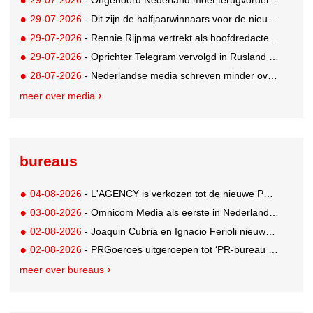
29-07-2026
- Dit zijn de halfjaarwinnaars voor de nieuwe Ster Goede Loeki 2026
29-07-2026
- Rennie Rijpma vertrekt als hoofdredacteur van het AD
29-07-2026
- Oprichter Telegram vervolgd in Rusland voor 'hulp aan terroristen'
28-07-2026
- Nederlandse media schreven minder over dit WK
meer over media
bureaus
04-08-2026
- L'AGENCY is verkozen tot de nieuwe PR-partner van KoRo
03-08-2026
- Omnicom Media als eerste in Nederland actief met advertenties in ChatGPT
02-08-2026
- Joaquin Cubria en Ignacio Ferioli nieuwe Global CCO’s GUT, Renata Neumann Global Head of Production
02-08-2026
- PRGoeroes uitgeroepen tot ‘PR-bureau van het jaar 2026’
meer over bureaus