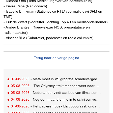
- Richard Otto (Tens Media/ uitgever van Spreekbuis.nl)
- Pierre Papa (Radiocoach)
- Isabelle Brinkman (Stationvoice RTL/ voormalig dj/vj 3FM en
TMF)
- Erik de Zwart (Voorzitter Stichting Top 40 en mediaondernemer)
- Amber Brantsen (Nieuwslezer NOS, presentatrice en
radiomaakster)
- Vincent Bijlo (Cabaretier, podcaster en radio columnist)
Terug naar de vorige pagina
07-08-2026
- Meta moet in VS grootste schadevergoeding ooit betalen: 567 miljoen dollar
05-08-2026
- 'The Odyssey' trekt mensen weer naar de bioscoop
05-08-2026
- Nederlander vindt aanbod van films, series en sport vaak versnipperd
04-08-2026
- Nog een maand om je in te schrijven voor de Mercurs 2026
04-08-2026
- Het papieren boek blijft populairst, ondanks digitale alternatieven
29-07-2026
- Ongehoord Nederland moet terugvordering betalen aan Commissariaat voor de Media