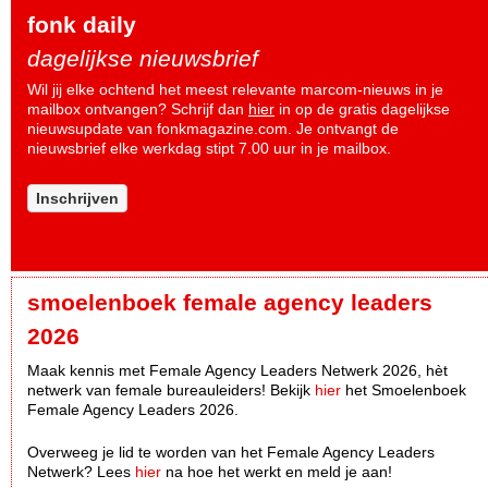
fonk daily
dagelijkse nieuwsbrief
Wil jij elke ochtend het meest relevante marcom-nieuws in je
mailbox ontvangen? Schrijf dan
hier
in op de gratis dagelijkse
nieuwsupdate van fonkmagazine.com. Je ontvangt de
nieuwsbrief elke werkdag stipt 7.00 uur in je mailbox.
Inschrijven
smoelenboek female agency leaders
2026
Maak kennis met Female Agency Leaders Netwerk 2026, hèt
netwerk van female bureauleiders! Bekijk
hier
het Smoelenboek
Female Agency Leaders 2026.
Overweeg je lid te worden van het Female Agency Leaders
Netwerk? Lees
hier
na hoe het werkt en meld je aan!