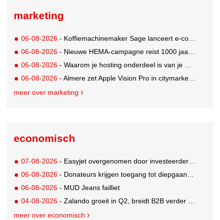
marketing
06-08-2026
- Koffiemachinemaker Sage lanceert e-commerceplatform voor koffieliefhebbers
06-08-2026
- Nieuwe HEMA-campagne reist 1000 jaar terug in de tijd naar 'Hemastein'
06-08-2026
- Waarom je hosting onderdeel is van je merkstrategie
06-08-2026
- Almere zet Apple Vision Pro in citymarketing
meer over marketing
economisch
07-08-2026
- Easyjet overgenomen door investeerder Apollo
06-08-2026
- Donateurs krijgen toegang tot diepgaandere informatie over goede doelen
06-08-2026
- MUD Jeans failliet
04-08-2026
- Zalando groeit in Q2, breidt B2B verder uit en innoveert met AI
meer over economisch