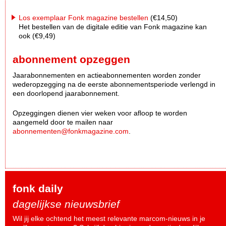
Los exemplaar Fonk magazine bestellen
(€14,50)
Het bestellen van de digitale editie van Fonk magazine kan
ook (€9,49)
abonnement opzeggen
Jaarabonnementen en actieabonnementen worden zonder
wederopzegging na de eerste abonnementsperiode verlengd in
een doorlopend jaarabonnement.
Opzeggingen dienen vier weken voor afloop te worden
aangemeld door te mailen naar
abonnementen@fonkmagazine.com
.
fonk daily
dagelijkse nieuwsbrief
Wil jij elke ochtend het meest relevante marcom-nieuws in je