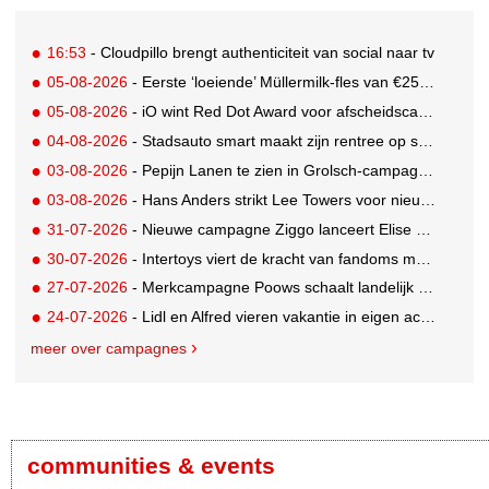
16:53
- Cloudpillo brengt authenticiteit van social naar tv
05-08-2026
- Eerste ‘loeiende’ Müllermilk-fles van €25.000,- gevonden
05-08-2026
- iO wint Red Dot Award voor afscheidscampagne Peter Houtman bij Feyenoord
04-08-2026
- Stadsauto smart maakt zijn rentree op straat met een wereldwijde muurschilderingcampagne
03-08-2026
- Pepijn Lanen te zien in Grolsch-campagne voor nieuwe Grolsch CAL
03-08-2026
- Hans Anders strikt Lee Towers voor nieuwe campagne
31-07-2026
- Nieuwe campagne Ziggo lanceert Elise Schaap als expert over de Nederlandse voetbalbeleving
30-07-2026
- Intertoys viert de kracht van fandoms met nieuwe social media campagne rondom Olivia Rodrigo
27-07-2026
- Merkcampagne Poows schaalt landelijk op met gerichte Out of Home strategie
24-07-2026
- Lidl en Alfred vieren vakantie in eigen achtertuin
meer over campagnes
communities & events