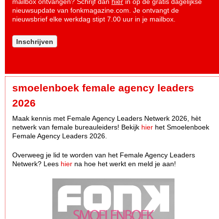
mailbox ontvangen? Schrijf dan
hier
in op de gratis dagelijkse
nieuwsupdate van fonkmagazine.com. Je ontvangt de
nieuwsbrief elke werkdag stipt 7.00 uur in je mailbox.
Inschrijven
smoelenboek female agency leaders
2026
Maak kennis met Female Agency Leaders Netwerk 2026, hèt
netwerk van female bureauleiders! Bekijk
hier
het Smoelenboek
Female Agency Leaders 2026.
Overweeg je lid te worden van het Female Agency Leaders
Netwerk? Lees
hier
na hoe het werkt en meld je aan!