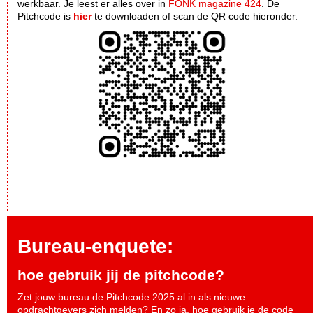
werkbaar. Je leest er alles over in
FONK magazine 424
. De
Pitchcode is
hier
te downloaden of scan de QR code hieronder.
Bureau-enquete:
hoe gebruik jij de pitchcode?
Zet jouw bureau de Pitchcode 2025 al in als nieuwe
opdrachtgevers zich melden? En zo ja, hoe gebruik je de code