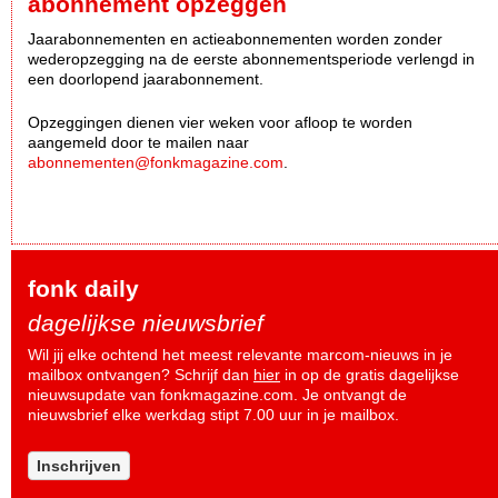
abonnement opzeggen
Jaarabonnementen en actieabonnementen worden zonder
wederopzegging na de eerste abonnementsperiode verlengd in
een doorlopend jaarabonnement.
Opzeggingen dienen vier weken voor afloop te worden
aangemeld door te mailen naar
abonnementen@fonkmagazine.com
.
fonk daily
dagelijkse nieuwsbrief
Wil jij elke ochtend het meest relevante marcom-nieuws in je
mailbox ontvangen? Schrijf dan
hier
in op de gratis dagelijkse
nieuwsupdate van fonkmagazine.com. Je ontvangt de
nieuwsbrief elke werkdag stipt 7.00 uur in je mailbox.
Inschrijven