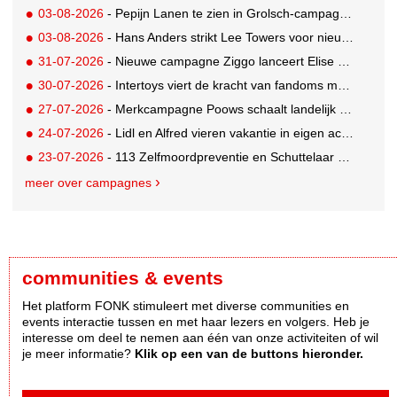
03-08-2026
- Pepijn Lanen te zien in Grolsch-campagne voor nieuwe Grolsch CAL
03-08-2026
- Hans Anders strikt Lee Towers voor nieuwe campagne
31-07-2026
- Nieuwe campagne Ziggo lanceert Elise Schaap als expert over de Nederlandse voetbalbeleving
30-07-2026
- Intertoys viert de kracht van fandoms met nieuwe social media campagne rondom Olivia Rodrigo
27-07-2026
- Merkcampagne Poows schaalt landelijk op met gerichte Out of Home strategie
24-07-2026
- Lidl en Alfred vieren vakantie in eigen achtertuin
23-07-2026
- 113 Zelfmoordpreventie en Schuttelaar & Partners richten bewustwordingscampagne op mannen
meer over campagnes
communities & events
Het platform FONK stimuleert met diverse communities en
events interactie tussen en met haar lezers en volgers. Heb je
interesse om deel te nemen aan één van onze activiteiten of wil
je meer informatie?
Klik op een van de buttons hieronder.