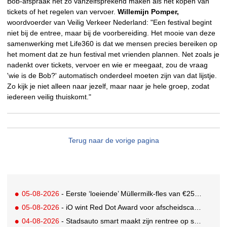
Bob-afspraak net zo vanzelfsprekend maken als het kopen van
tickets of het regelen van vervoer.
Willemijn Pomper,
woordvoerder van Veilig Verkeer Nederland: "Een festival begint
niet bij de entree, maar bij de voorbereiding. Het mooie van deze
samenwerking met Life360 is dat we mensen precies bereiken op
het moment dat ze hun festival met vrienden plannen. Net zoals je
nadenkt over tickets, vervoer en wie er meegaat, zou de vraag
'wie is de Bob?' automatisch onderdeel moeten zijn van dat lijstje.
Zo kijk je niet alleen naar jezelf, maar naar je hele groep, zodat
iedereen veilig thuiskomt."
Terug naar de vorige pagina
05-08-2026
- Eerste ‘loeiende’ Müllermilk-fles van €25.000,- gevonden
05-08-2026
- iO wint Red Dot Award voor afscheidscampagne Peter Houtman bij Feyenoord
04-08-2026
- Stadsauto smart maakt zijn rentree op straat met een wereldwijde muurschilderingcampagne