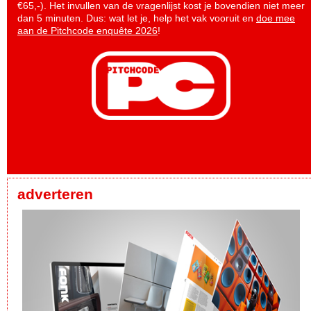
€65,-). Het invullen van de vragenlijst kost je bovendien niet meer
dan 5 minuten. Dus: wat let je, help het vak vooruit en
doe mee
aan de Pitchcode enquête 2026
!
adverteren