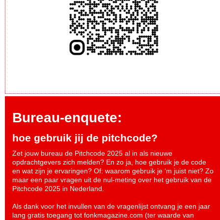
Bureau-enquete:
hoe gebruik jij de pitchcode?
Zet jouw bureau de Pitchcode 2025 al in als nieuwe
opdrachtgevers zich melden? En zo ja, hoe gebruik je de code
en wat zijn je ervaringen? Of: waarom gebruik je ‘m juist niet? Zo
maar een paar vragen uit de nul-meting over het gebruik van de
Pitchcode 2025 in Nederland.
Als dank voor het invullen van de vragenlijst ontvang je een jaar
lang gratis toegang tot fonkmagazine.com (ter waarde van