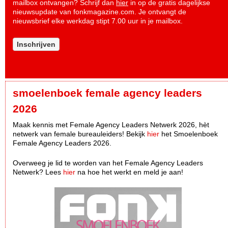
mailbox ontvangen? Schrijf dan
hier
in op de gratis dagelijkse
nieuwsupdate van fonkmagazine.com. Je ontvangt de
nieuwsbrief elke werkdag stipt 7.00 uur in je mailbox.
Inschrijven
smoelenboek female agency leaders
2026
Maak kennis met Female Agency Leaders Netwerk 2026, hèt
netwerk van female bureauleiders! Bekijk
hier
het Smoelenboek
Female Agency Leaders 2026.
Overweeg je lid te worden van het Female Agency Leaders
Netwerk? Lees
hier
na hoe het werkt en meld je aan!