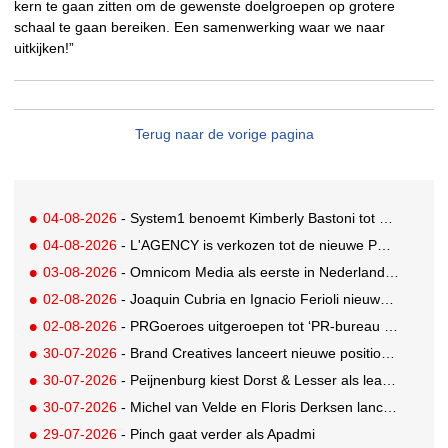
kern te gaan zitten om de gewenste doelgroepen op grotere
schaal te gaan bereiken. Een samenwerking waar we naar
uitkijken!”
Terug naar de vorige pagina
04-08-2026
- System1 benoemt Kimberly Bastoni tot Gobal Chief Commercial Officer
04-08-2026
- L'AGENCY is verkozen tot de nieuwe PR-partner van KoRo
03-08-2026
- Omnicom Media als eerste in Nederland actief met advertenties in ChatGPT
02-08-2026
- Joaquin Cubria en Ignacio Ferioli nieuwe Global CCO’s GUT, Renata Neumann Global Head of Production
02-08-2026
- PRGoeroes uitgeroepen tot ‘PR-bureau van het jaar 2026’
30-07-2026
- Brand Creatives lanceert nieuwe positionering: Create to Celebrate
30-07-2026
- Peijnenburg kiest Dorst & Lesser als lead social agency
30-07-2026
- Michel van Velde en Floris Derksen lanceren I.C.Y. group: drie specialistische bureaus, één visie op groei
29-07-2026
- Pinch gaat verder als Apadmi