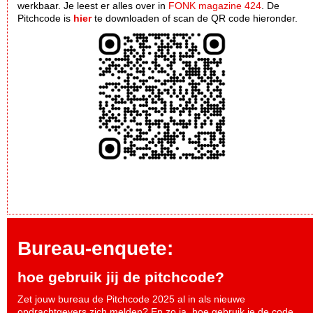
werkbaar. Je leest er alles over in
FONK magazine 424
. De
Pitchcode is
hier
te downloaden of scan de QR code hieronder.
Bureau-enquete:
hoe gebruik jij de pitchcode?
Zet jouw bureau de Pitchcode 2025 al in als nieuwe
opdrachtgevers zich melden? En zo ja, hoe gebruik je de code