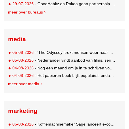
29-07-2026
- GoodHabitz en Rakoo gaan partnership aan voor geïntegreerde talentontwikkeling
meer over bureaus
media
05-08-2026
- 'The Odyssey' trekt mensen weer naar de bioscoop
05-08-2026
- Nederlander vindt aanbod van films, series en sport vaak versnipperd
04-08-2026
- Nog een maand om je in te schrijven voor de Mercurs 2026
04-08-2026
- Het papieren boek blijft populairst, ondanks digitale alternatieven
meer over media
marketing
06-08-2026
- Koffiemachinemaker Sage lanceert e-commerceplatform voor koffieliefhebbers