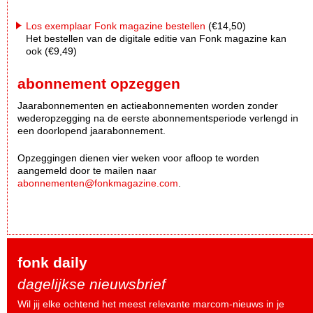
Los exemplaar Fonk magazine bestellen
(€14,50)
Het bestellen van de digitale editie van Fonk magazine kan
ook (€9,49)
abonnement opzeggen
Jaarabonnementen en actieabonnementen worden zonder
wederopzegging na de eerste abonnementsperiode verlengd in
een doorlopend jaarabonnement.
Opzeggingen dienen vier weken voor afloop te worden
aangemeld door te mailen naar
abonnementen@fonkmagazine.com
.
fonk daily
dagelijkse nieuwsbrief
Wil jij elke ochtend het meest relevante marcom-nieuws in je