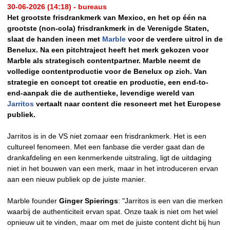
30-06-2026 (14:18) - bureaus
Het grootste frisdrankmerk van Mexico, en het op één na
grootste (non-cola) frisdrankmerk in de Verenigde Staten,
slaat de handen ineen met
Marble
voor de verdere uitrol in de
Benelux. Na een pitchtraject heeft het merk gekozen voor
Marble als strategisch contentpartner. Marble neemt de
volledige contentproductie voor de Benelux op zich. Van
strategie en concept tot creatie en productie, een end-to-
end-aanpak die de authentieke, levendige wereld van
Jarritos
vertaalt naar content die resoneert met het Europese
publiek.
Jarritos is in de VS niet zomaar een frisdrankmerk. Het is een
cultureel fenomeen. Met een fanbase die verder gaat dan de
drankafdeling en een kenmerkende uitstraling, ligt de uitdaging
niet in het bouwen van een merk, maar in het introduceren ervan
aan een nieuw publiek op de juiste manier.
Marble founder
Ginger Spierings
: "Jarritos is een van die merken
waarbij de authenticiteit ervan spat. Onze taak is niet om het wiel
opnieuw uit te vinden, maar om met de juiste content dicht bij hun