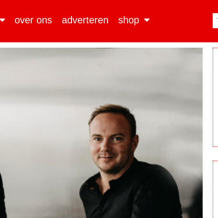
over ons
adverteren
shop