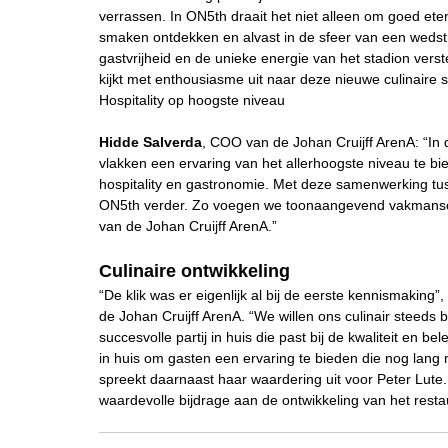
verrassen. In ON5th draait het niet alleen om goed e
smaken ontdekken en alvast in de sfeer van een weds
gastvrijheid en de unieke energie van het stadion verst
kijkt met enthousiasme uit naar deze nieuwe culinaire s
Hospitality op hoogste niveau
Hidde Salverda
, COO van de Johan Cruijff ArenA: “In 
vlakken een ervaring van het allerhoogste niveau te bi
hospitality en gastronomie. Met deze samenwerking tu
ON5th verder. Zo voegen we toonaangevend vakmanschap
van de Johan Cruijff ArenA.”
Culinaire ontwikkeling
“De klik was er eigenlijk al bij de eerste kennismaking”
de Johan Cruijff ArenA. “We willen ons culinair steeds
succesvolle partij in huis die past bij de kwaliteit en 
in huis om gasten een ervaring te bieden die nog lang na 
spreekt daarnaast haar waardering uit voor Peter Lute
waardevolle bijdrage aan de ontwikkeling van het restau