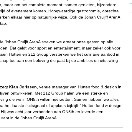
ten, maar om het complete moment: samen genieten, bijzondere
trijd of evenement komen. Hoogwaardige gastronomie, oprechte
erken elkaar hier op natuurlijke wijze. Ook de Johan Cruijff ArenA
tap.
de Johan Cruijff ArenA streven we ernaar onze gasten op alle
eden. Dat geldt voor sport en entertainment, maar zeker ook voor
ssen Hutten en 212 Group versterken we het culinaire aanbod in
 toe aan een beleving die past bij de ambities en uitstraling
, zegt
Kian Jorissen
, venue manager van Hutten food & design in
 blijven ontwikkelen. Met 212 Group halen we een sterke en
beleving die we in ON5th willen neerzetten. Samen hebben we alles
het laatste fluitsignaal of applaus bijblijft.” Hutten food & design
. Hij was acht jaar verbonden aan ON5th en leverde een
rant in de Johan Cruijff ArenA.