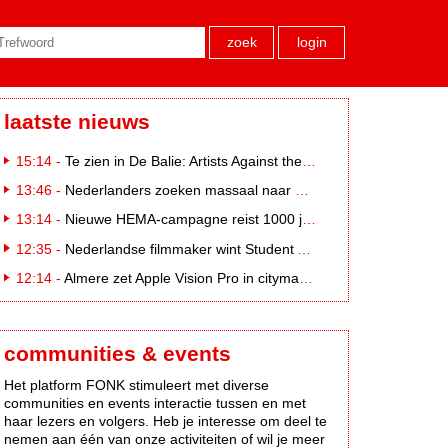
zoek
login
laatste nieuws
15:14 -
Te zien in De Balie: Artists Against the Kremlin III
13:46 -
Nederlanders zoeken massaal naar eclipsbrillen op Marktplaats
13:14 -
Nieuwe HEMA-campagne reist 1000 jaar terug in de tijd naar 'Hemastein'
12:35 -
Nederlandse filmmaker wint Student Academy Award
12:14 -
Almere zet Apple Vision Pro in citymarketing
communities & events
Het platform FONK stimuleert met diverse
communities en events interactie tussen en met
haar lezers en volgers. Heb je interesse om deel te
nemen aan één van onze activiteiten of wil je meer