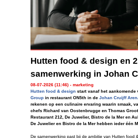
Hutten food & design en 2
samenwerking in Johan Cr
08-07-2026 (11:46) - marketing
Hutten food & design
start vanaf het aankomende 
Group
in restaurant ON5th in de
Johan Cruijff Are
rekenen op een culinaire ervaring waarin smaak,
chefs Richard van Oostenbrugge en Thomas Groot
Restaurant 212, De Juwelier, Bistro de la Mer en A
De Juwelier en Bistro de la Mer hebben ieder één M
De samenwerking past bij de ambitie van Hutten food &