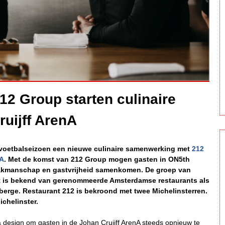
12 Group starten culinaire
uijff ArenA
voetbalseizoen een nieuwe culinaire samenwerking met
212
nA
. Met de komst van 212 Group mogen gasten in ON5th
 vakmanschap en gastvrijheid samenkomen. De groep van
 is bekend van gerenommeerde Amsterdamse restaurants als
uberge. Restaurant 212 is bekroond met twee Michelinsterren.
ichelinster.
 design om gasten in de Johan Cruijff ArenA steeds opnieuw te