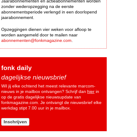
Jaarabonnementen en actieabonnementen worden
zonder wederopzegging na de eerste
abonnementsperiode verlengd in een doorlopend
jaarabonnement.
Opzeggingen dienen vier weken voor afloop te
worden aangemeld door te mailen naar
abonnementen@fonkmagazine.com
.
fonk daily
dagelijkse nieuwsbrief
Wil jij elke ochtend het meest relevante marcom-
nieuws in je mailbox ontvangen? Schrijf dan
hier
in
op de gratis dagelijkse nieuwsupdate van
fonkmagazine.com. Je ontvangt de nieuwsbrief elke
werkdag stipt 7.00 uur in je mailbox.
Inschrijven