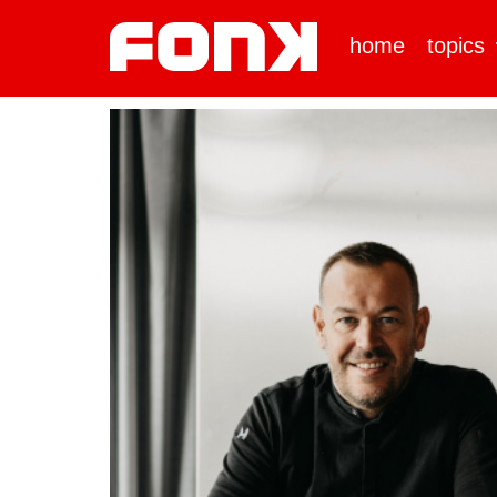
home
topics