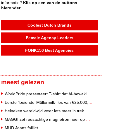
informatie?
Klik op een van de buttons
hieronder.
Coolest Dutch Brands
Female Agency Leaders
FONK150 Best Agencies
meest gelezen
WorldPride presenteert T-shirt dat AI-bewakingscamera's misleidt
Eerste ‘loeiende’ Müllermilk-fles van €25.000,- gevonden
Heineken wereldwijd weer iets meer in trek
MAGGI zet reusachtige magnetron neer op Solar Festival
MUD Jeans failliet